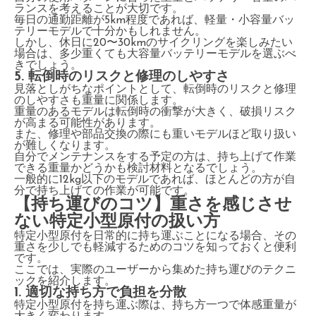
ランスを考えることが大切です。
毎日の通勤距離が5km程度であれば、軽量・小容量バッ
テリーモデルで十分かもしれません。
しかし、休日に20〜30kmのサイクリングを楽しみたい
場合は、多少重くても大容量バッテリーモデルを選ぶべ
きでしょう。
5. 転倒時のリスクと修理のしやすさ
見落としがちなポイントとして、転倒時のリスクと修理
のしやすさも重量に関係します。
重量のあるモデルは転倒時の衝撃が大きく、破損リスク
が高まる可能性があります。
また、修理や部品交換の際にも重いモデルほど取り扱い
が難しくなります。
自分でメンテナンスをする予定の方は、持ち上げて作業
できる重量かどうかも検討材料となるでしょう。
一般的に12kg以下のモデルであれば、ほとんどの方が自
分で持ち上げての作業が可能です。
【持ち運びのコツ】重さを感じさせ
ない特定小型原付の扱い方
特定小型原付を日常的に持ち運ぶことになる場合、その
重さを少しでも軽減するためのコツを知っておくと便利
です。
ここでは、実際のユーザーから集めた持ち運びのテクニ
ックを紹介します。
1. 適切な持ち方で負担を分散
特定小型原付を持ち運ぶ際は、持ち方一つで体感重量が