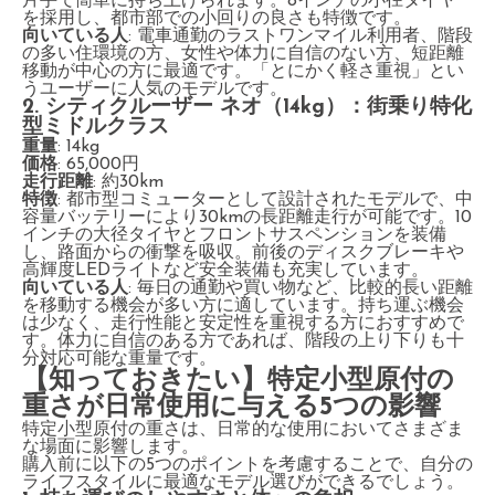
片手で簡単に持ち上げられます。8インチの小径タイヤ
を採用し、都市部での小回りの良さも特徴です。
向いている人
: 電車通勤のラストワンマイル利用者、階段
の多い住環境の方、女性や体力に自信のない方、短距離
移動が中心の方に最適です。「とにかく軽さ重視」とい
うユーザーに人気のモデルです。
2.
シティクルーザー ネオ（14kg）：街乗り特化
型ミドルクラス
重量
: 14kg
価格
: 65,000円
走行距離
: 約30km
特徴
: 都市型コミューターとして設計されたモデルで、中
容量バッテリーにより30kmの長距離走行が可能です。10
インチの大径タイヤとフロントサスペンションを装備
し、路面からの衝撃を吸収。前後のディスクブレーキや
高輝度LEDライトなど安全装備も充実しています。
向いている人
: 毎日の通勤や買い物など、比較的長い距離
を移動する機会が多い方に適しています。持ち運ぶ機会
は少なく、走行性能と安定性を重視する方におすすめで
す。体力に自信のある方であれば、階段の上り下りも十
分対応可能な重量です。
【知っておきたい】特定小型原付の
重さが日常使用に与える5つの影響
特定小型原付の重さは、日常的な使用においてさまざま
な場面に影響します。
購入前に以下の5つのポイントを考慮することで、自分の
ライフスタイルに最適なモデル選びができるでしょう。