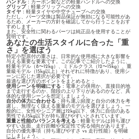
ハンドル
：カーボン製などの軽量ハンドルへの交換
グリップ
：軽量グリップへの交換
タイヤ
：軽量タイヤや中空チューブへの交換
ただし、パーツ交換は製品保証が無効になる可能性があ
るため、メーカーの方針を確認してから行うことをおす
すめします。
また、安全性に関わるパーツは純正品を使用することが
賢明です。
あなたの生活スタイルに合った「重
さ」を選ぼう
特定小型原付の重さは、日常的な使用感に大きな影響を
与える重要な要素です。この記事でご紹介したように、
軽量モデル（8〜12kg）、ミドルクラス（12〜15kg）、重
量級モデル（15kg以上）それぞれに特徴があり、使用シ
ーンに応じた選択が必要です。
最適な選び方のポイントをまとめると：
使用シーンを明確にする
：電車との併用か、直接目的地
まで走行するのか、階段の上り下りがあるのかなど、具
体的な使用シーンを想定しましょう。
自分の体力に合わせる
：持ち運ぶ頻度と自分の体力を考
慮し、無理なく扱える重量のモデルを選びましょう。一
般的に、女性やシニア層は12kg以下、体力に自信のある
男性でも15kg以下が持ち運びやすいとされています。
重量と性能のバランスを考える
：軽量モデルは持ち運び
やすい反面、走行距離や安定性で劣る傾向があります。
自分の優先事項（持ち運びやすさ vs 走行性能）を明確
にしましょう。