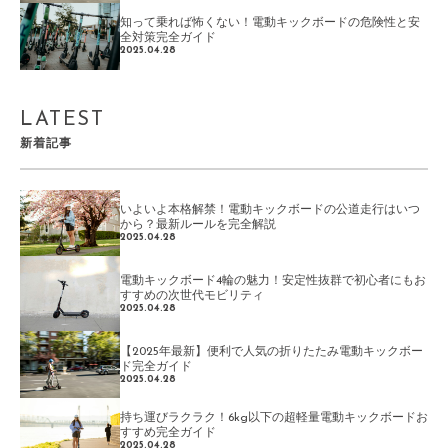
知って乗れば怖くない！電動キックボードの危険性と安
全対策完全ガイド
2025.04.28
LATEST
新着記事
いよいよ本格解禁！電動キックボードの公道走行はいつ
から？最新ルールを完全解説
2025.04.28
電動キックボード4輪の魅力！安定性抜群で初心者にもお
すすめの次世代モビリティ
2025.04.28
【2025年最新】便利で人気の折りたたみ電動キックボー
ド完全ガイド
2025.04.28
持ち運びラクラク！6kg以下の超軽量電動キックボードお
すすめ完全ガイド
2025.04.28