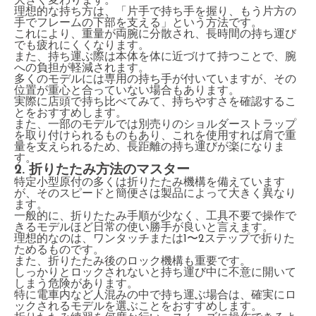
大きく変わります。
理想的な持ち方は、「片手で持ち手を握り、もう片方の
手でフレームの下部を支える」という方法です。
これにより、重量が両腕に分散され、長時間の持ち運び
でも疲れにくくなります。
また、持ち運ぶ際は本体を体に近づけて持つことで、腕
への負担が軽減されます。
多くのモデルには専用の持ち手が付いていますが、その
位置が重心と合っていない場合もあります。
実際に店頭で持ち比べてみて、持ちやすさを確認するこ
とをおすすめします。
また、一部のモデルでは別売りのショルダーストラップ
を取り付けられるものもあり、これを使用すれば肩で重
量を支えられるため、長距離の持ち運びが楽になりま
す。
2. 折りたたみ方法のマスター
特定小型原付の多くは折りたたみ機構を備えています
が、そのスピードと簡便さは製品によって大きく異なり
ます。
一般的に、折りたたみ手順が少なく、工具不要で操作で
きるモデルほど日常の使い勝手が良いと言えます。
理想的なのは、ワンタッチまたは1〜2ステップで折りた
ためるものです。
また、折りたたみ後のロック機構も重要です。
しっかりとロックされないと持ち運び中に不意に開いて
しまう危険があります。
特に電車内など人混みの中で持ち運ぶ場合は、確実にロ
ックされるモデルを選ぶことをおすすめします。