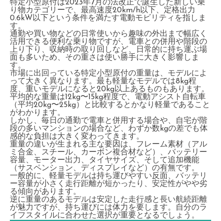
特定小型原付は2023年7月の法改正で誕生した新しい乗
り物カテゴリーで、最高速度20km/h以下、定格出力
0.6kW以下という条件を満たす電動モビリティを指しま
す。
通勤や買い物などの日常使いから趣味の外出まで幅広く
活用できる便利な乗り物ですが、電車との併用や階段の
上り下り、収納時の取り回しなど、日常的に持ち運ぶ場
面も多いため、その重さは使い勝手に大きく影響しま
す。
市場に出回っている特定小型原付の重量は、モデルによ
って大きく異なります。最も軽量なモデルでは8kg程
度、重いモデルになると20kg以上あるものもあります。
平均的な重量は12kg〜15kg程度で、電動アシスト自転車
（平均20kg〜25kg）と比較するとかなり軽量であること
がわかります。
しかし、毎日の通勤で電車と併用する場合や、自宅が階
段の多いマンションの場合など、わずか数kgの差でも体
感的な負担は大きく変わってきます。
重量の違いが生まれる主な要因は、フレーム素材（アル
ミ合金、スチール、カーボン複合材など）、バッテリー
容量、モーター出力、タイヤサイズ、そして追加機能
（サスペンション、ディスプレイなど）の有無です。
一般的に、軽量モデルは持ち運びやすい反面、バッテリ
ー容量が小さく走行距離が短かったり、安定性がやや劣
る傾向があります。
逆に重量のあるモデルは安定した走行感と長い航続距離
が魅力ですが、持ち運びには体力を要します。自分のラ
イフスタイルに合わせた選択が重要となるでしょう。