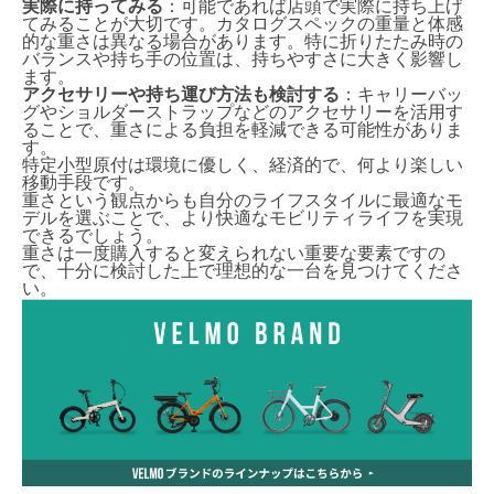
実際に持ってみる
：可能であれば店頭で実際に持ち上げ
てみることが大切です。カタログスペックの重量と体感
的な重さは異なる場合があります。特に折りたたみ時の
バランスや持ち手の位置は、持ちやすさに大きく影響し
ます。
アクセサリーや持ち運び方法も検討する
：キャリーバッ
グやショルダーストラップなどのアクセサリーを活用す
ることで、重さによる負担を軽減できる可能性がありま
す。
特定小型原付は環境に優しく、経済的で、何より楽しい
移動手段です。
重さという観点からも自分のライフスタイルに最適なモ
デルを選ぶことで、より快適なモビリティライフを実現
できるでしょう。
重さは一度購入すると変えられない重要な要素ですの
で、十分に検討した上で理想的な一台を見つけてくださ
い。