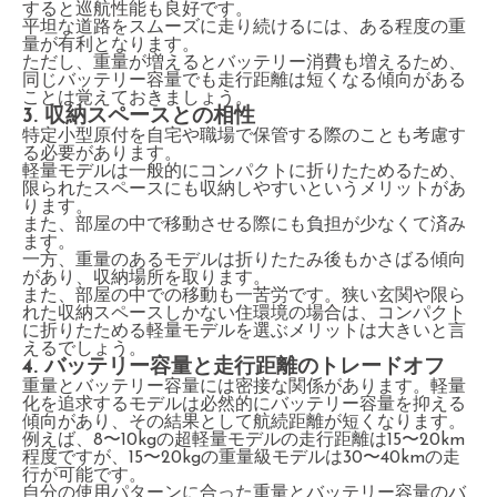
すると巡航性能も良好です。
平坦な道路をスムーズに走り続けるには、ある程度の重
量が有利となります。
ただし、重量が増えるとバッテリー消費も増えるため、
同じバッテリー容量でも走行距離は短くなる傾向がある
ことは覚えておきましょう。
3. 収納スペースとの相性
特定小型原付を自宅や職場で保管する際のことも考慮す
る必要があります。
軽量モデルは一般的にコンパクトに折りたためるため、
限られたスペースにも収納しやすいというメリットがあ
ります。
また、部屋の中で移動させる際にも負担が少なくて済み
ます。
一方、重量のあるモデルは折りたたみ後もかさばる傾向
があり、収納場所を取ります。
また、部屋の中での移動も一苦労です。狭い玄関や限ら
れた収納スペースしかない住環境の場合は、コンパクト
に折りたためる軽量モデルを選ぶメリットは大きいと言
えるでしょう。
4. バッテリー容量と走行距離のトレードオフ
重量とバッテリー容量には密接な関係があります。軽量
化を追求するモデルは必然的にバッテリー容量を抑える
傾向があり、その結果として航続距離が短くなります。
例えば、8〜10kgの超軽量モデルの走行距離は15〜20km
程度ですが、15〜20kgの重量級モデルは30〜40kmの走
行が可能です。
自分の使用パターンに合った重量とバッテリー容量のバ