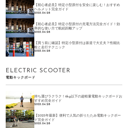
【初心者必見】特定小型原付を安全に楽しむ！おすすめ
ヘルメット完全ガイド
2025.04.28
【初心者必見】特定小型原付の充電方法完全ガイド！効
率的な使い方で航続距離アップ
2025.04.28
【買う前に確認】特定小型原付は坂道で大丈夫？性能比
較と走行テクニック
2025.04.28
ELECTRIC SCOOTER
電動キックボード
持ち運びラクラク！6kg以下の超軽量電動キックボードお
すすめ完全ガイド
2025.04.28
【2025年最新】便利で人気の折りたたみ電動キックボー
ド完全ガイド
2025.04.28