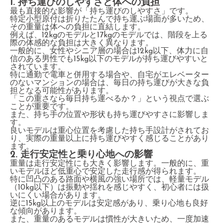
1. 持ち運びのしやすさと体への負担
最も直接的な影響が「持ち運びのしやすさ」です。
特定小型原付は折りたたんで持ち運ぶ場面が多いため、
その重量は体への負担に直結します。
例えば、12kgのモデルと17kgのモデルでは、階段を上る
際の体感的な負担は大きく異なります。
一般的に、女性やシニア層の場合は12kg以下、体力に自
信のある男性でも15kg以下のモデルが持ち運びやすいと
されています。
特に通勤で電車と併用する場合や、自宅がエレベーター
のないマンションの場合は、毎日の持ち運びが大きな負
担となる可能性があります。
「この重さなら毎日持ち運べるか？」という視点で選ぶ
ことが重要です。
また、持ち手の位置や形状も持ち運びやすさに影響しま
す。
良いモデルは重心位置を考慮した持ち手設計がされてお
り、実際の重量以上に持ち運びやすく感じることがあり
ます。
2. 走行安定性と乗り心地への影響
重量は走行安定性にも大きく影響します。一般的に、重
いモデルほど低重心で安定した走行感が得られます。
特に凹凸のある路面や横風の強い場所では、軽量モデル
（10kg以下）は振動や揺れを感じやすく、初心者には扱
いにくい場合があります。
逆に15kg以上のモデルは安定感があり、乗り心地も良好
な傾向があります。
また、重量のあるモデルは慣性が大きいため、一度加速