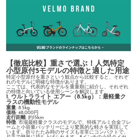
【徹底比較】重さで選ぶ！人気特定
小型原付5モデルの特徴と適した用途
特定小型原付を重さという観点から比較すると、それぞ
れのモデルに明確な特徴があります。
ここでは、代表的なモデルを重量順に紹介し、それぞれ
の特徴と向いている使用シーンを解説します。
1. ウルトラライト エアー（8.5kg）：最軽量ク
ラスの機動性モデル
重量
: 8.5kg
価格
: 48,000円
走行距離
: 約15km
特徴
: 市場最軽量クラスのモデルで、特殊アルミ合金フレ
ームと小容量バッテリーにより驚異的な軽さを実現して
います。折りたたみ時のサイズも非常にコンパクトで、