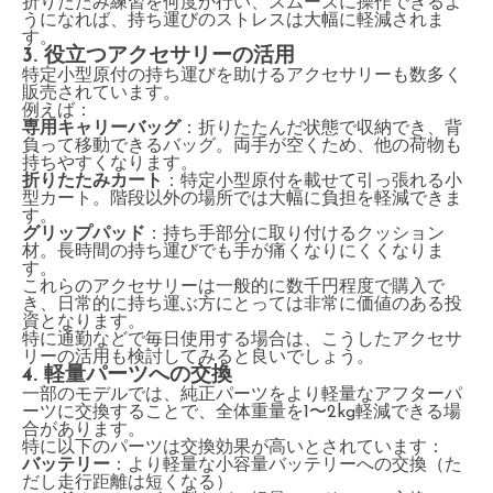
折りたたみ練習を何度か行い、スムーズに操作できるよ
うになれば、持ち運びのストレスは大幅に軽減されま
す。
3. 役立つアクセサリーの活用
特定小型原付の持ち運びを助けるアクセサリーも数多く
販売されています。
例えば：
専用キャリーバッグ
：折りたたんだ状態で収納でき、背
負って移動できるバッグ。両手が空くため、他の荷物も
持ちやすくなります。
折りたたみカート
：特定小型原付を載せて引っ張れる小
型カート。階段以外の場所では大幅に負担を軽減できま
す。
グリップパッド
：持ち手部分に取り付けるクッション
材。長時間の持ち運びでも手が痛くなりにくくなりま
す。
これらのアクセサリーは一般的に数千円程度で購入で
き、日常的に持ち運ぶ方にとっては非常に価値のある投
資となります。
特に通勤などで毎日使用する場合は、こうしたアクセサ
リーの活用も検討してみると良いでしょう。
4. 軽量パーツへの交換
一部のモデルでは、純正パーツをより軽量なアフターパ
ーツに交換することで、全体重量を1〜2kg軽減できる場
合があります。
特に以下のパーツは交換効果が高いとされています：
バッテリー
：より軽量な小容量バッテリーへの交換（た
だし走行距離は短くなる）