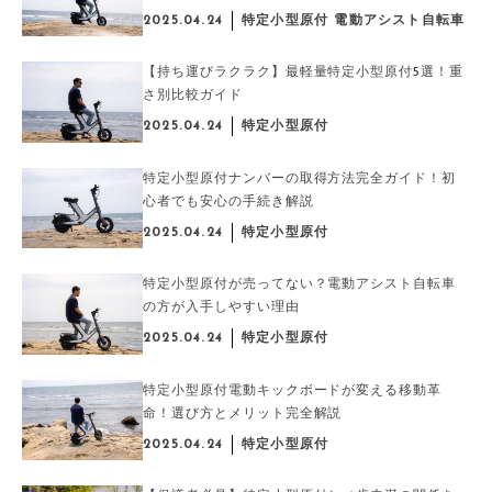
2025.04.24
特定小型原付 電動アシスト自転車
【持ち運びラクラク】最軽量特定小型原付5選！重
さ別比較ガイド
2025.04.24
特定小型原付
特定小型原付ナンバーの取得方法完全ガイド！初
心者でも安心の手続き解説
2025.04.24
特定小型原付
特定小型原付が売ってない？電動アシスト自転車
の方が入手しやすい理由
2025.04.24
特定小型原付
特定小型原付電動キックボードが変える移動革
命！選び方とメリット完全解説
2025.04.24
特定小型原付