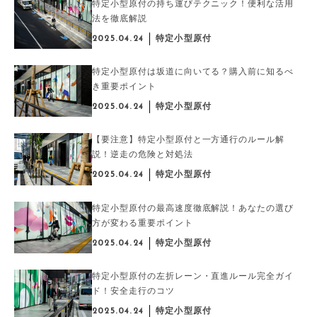
特定小型原付の持ち運びテクニック！便利な活用
法を徹底解説
2025.04.24
特定小型原付
特定小型原付は坂道に向いてる？購入前に知るべ
き重要ポイント
2025.04.24
特定小型原付
【要注意】特定小型原付と一方通行のルール解
説！逆走の危険と対処法
2025.04.24
特定小型原付
特定小型原付の最高速度徹底解説！あなたの選び
方が変わる重要ポイント
2025.04.24
特定小型原付
特定小型原付の左折レーン・直進ルール完全ガイ
ド！安全走行のコツ
2025.04.24
特定小型原付