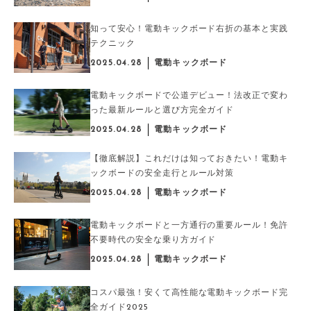
知って安心！電動キックボード右折の基本と実践
テクニック
2025.04.28
電動キックボード
電動キックボードで公道デビュー！法改正で変わ
った最新ルールと選び方完全ガイド
2025.04.28
電動キックボード
【徹底解説】これだけは知っておきたい！電動キ
ックボードの安全走行とルール対策
2025.04.28
電動キックボード
電動キックボードと一方通行の重要ルール！免許
不要時代の安全な乗り方ガイド
2025.04.28
電動キックボード
コスパ最強！安くて高性能な電動キックボード完
全ガイド2025