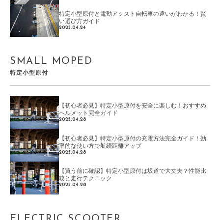
特定小型原付と電動アシスト自転車の違いがわかる！賢
い選び方ガイド
2025.04.24
SMALL MOPED
特定小型原付
【初心者必見】特定小型原付を安全に楽しむ！おすすめ
ヘルメット完全ガイド
2025.04.28
【初心者必見】特定小型原付の充電方法完全ガイド！効
率的な使い方で航続距離アップ
2025.04.28
【買う前に確認】特定小型原付は坂道で大丈夫？性能比
較と走行テクニック
2025.04.28
ELECTRIC SCOOTER