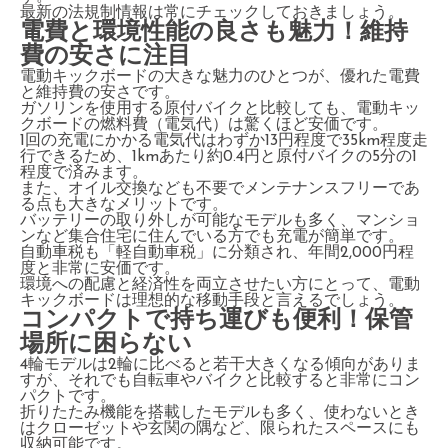
最新の法規制情報は常にチェックしておきましょう。
電費と環境性能の良さも魅力！維持
費の安さに注目
電動キックボードの大きな魅力のひとつが、優れた電費
と維持費の安さです。
ガソリンを使用する原付バイクと比較しても、電動キッ
クボードの燃料費（電気代）は驚くほど安価です。
1回の充電にかかる電気代はわずか13円程度で35km程度走
行できるため、1kmあたり約0.4円と原付バイクの5分の1
程度で済みます。
また、オイル交換なども不要でメンテナンスフリーであ
る点も大きなメリットです。
バッテリーの取り外しが可能なモデルも多く、マンショ
ンなど集合住宅に住んでいる方でも充電が簡単です。
自動車税も「軽自動車税」に分類され、年間2,000円程
度と非常に安価です。
環境への配慮と経済性を両立させたい方にとって、電動
キックボードは理想的な移動手段と言えるでしょう。
コンパクトで持ち運びも便利！保管
場所に困らない
4輪モデルは2輪に比べると若干大きくなる傾向がありま
すが、それでも自転車やバイクと比較すると非常にコン
パクトです。
折りたたみ機能を搭載したモデルも多く、使わないとき
はクローゼットや玄関の隅など、限られたスペースにも
収納可能です。