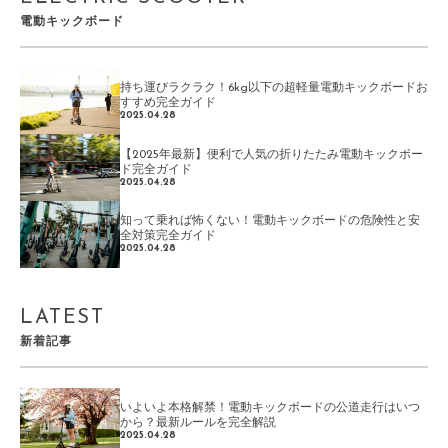
電動キックボード
持ち運びラクラク！6kg以下の超軽量電動キックボードお
すすめ完全ガイド
2025.04.28
【2025年最新】便利で人気の折りたたみ電動キックボー
ド完全ガイド
2025.04.28
知って乗れば怖くない！電動キックボードの危険性と安
全対策完全ガイド
2025.04.28
LATEST
新着記事
いよいよ本格解禁！電動キックボードの公道走行はいつ
から？最新ルールを完全解説
2025.04.28