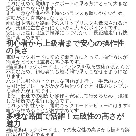
これは初めて電動キックボードに乗る方にとって大きな
安心感につながります。
また、急な発進や停止時のバランスも取りやすいため、
運転がより直感的になります。
雨の日や濡れた路面でのスリップリスクも低減されるた
め、天候に左右されにくいのも大きなポイントです。
安定した走行は疲労軽減にもつながり、長距離走行も快
適に楽しめます。
初心者から上級者まで安心の操作性
の良さ
電動キックボードに初めて乗る方にとって、操作方法が
簡単かどうかは重要な関心事です。
4輪電動キックボードは、バランスを取る技術がほとんど
不要なため、初心者でも短時間で乗りこなせるようにな
ります。
ハンドル部分のアクセルを回せば走行し、手元のレバー
を引けばブレーキがかかる原付バイクと同様のシンプル
な操作系が主流です。
また、低速での細かい操作も安定して行えるため、混雑
した場所での走行も安心です。
これらの特性から、電動キックボードデビューにはまず4
輪から始めることがおすすめです。
多様な路面で活躍！走破性の高さが
魅力
4輪電動キックボードは、その安定性の高さから様々な路
面状況に対応できます。