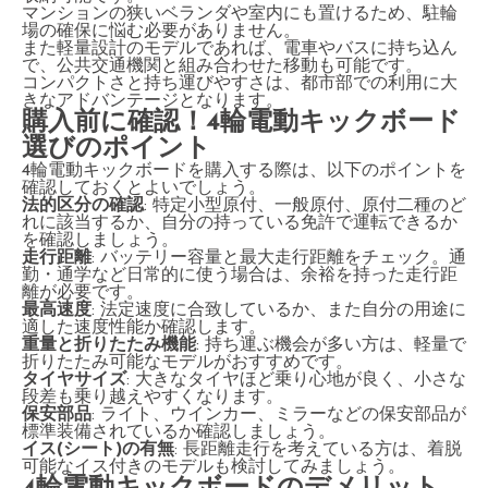
マンションの狭いベランダや室内にも置けるため、駐輪
場の確保に悩む必要がありません。
また軽量設計のモデルであれば、電車やバスに持ち込ん
で、公共交通機関と組み合わせた移動も可能です。
コンパクトさと持ち運びやすさは、都市部での利用に大
きなアドバンテージとなります。
購入前に確認！4輪電動キックボード
選びのポイント
4輪電動キックボードを購入する際は、以下のポイントを
確認しておくとよいでしょう。
法的区分の確認
: 特定小型原付、一般原付、原付二種のど
れに該当するか、自分の持っている免許で運転できるか
を確認しましょう。
走行距離
: バッテリー容量と最大走行距離をチェック。通
勤・通学など日常的に使う場合は、余裕を持った走行距
離が必要です。
最高速度
: 法定速度に合致しているか、また自分の用途に
適した速度性能か確認します。
重量と折りたたみ機能
: 持ち運ぶ機会が多い方は、軽量で
折りたたみ可能なモデルがおすすめです。
タイヤサイズ
: 大きなタイヤほど乗り心地が良く、小さな
段差も乗り越えやすくなります。
保安部品
: ライト、ウインカー、ミラーなどの保安部品が
標準装備されているか確認しましょう。
イス(シート)の有無
: 長距離走行を考えている方は、着脱
可能なイス付きのモデルも検討してみましょう。