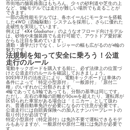
市街地の舗装路面はもちろん、少々の砂利道や芝生の上
など、2輪モデルでは走行が難しい場所でも走ることが
できます。
一部の高性能モデルでは、各ホイールにモーターを搭載
した4WD（四輪駆動）システムを採用し、さらに優れた
走破性を実現しています。
例えば「4X4 Gladiator」のようなオフロード向けモデル
は、砂地や未舗装路でも走行可能で、アウトドア愛好家
からも注目を集めています。
通勤・通学だけでなく、レジャーの幅も広がるのが4輪の
魅力です。
法規制を知って安全に乗ろう！公道
走行のルール
電動キックボードを購入する前に、必ず法律上の位置づ
けと公道走行のルールを確認しておきましょう。
2023年7月の法改正により、電動キックボードは車体の
条件によって「特定小型原付」「一般原付」「原付二
種」のいずれかに分類されます。
4輪であっても2輪であっても、分類の基準は同じです。
ただし、左右の車輪の距離が50cmを超えたり、運転席が
区切られた車室がある場合は「ミニカー」として扱わ
れ、普通自動車免許が必要になるので注意が必要です。
公道走行には自賠責保険への加入とナンバープレートの
取り付けが必須です。
特定小型原付（特定原付）は免許不要で運転できるモデ
ルもありますが、一般原付や原付二種には免許が必要で
す。