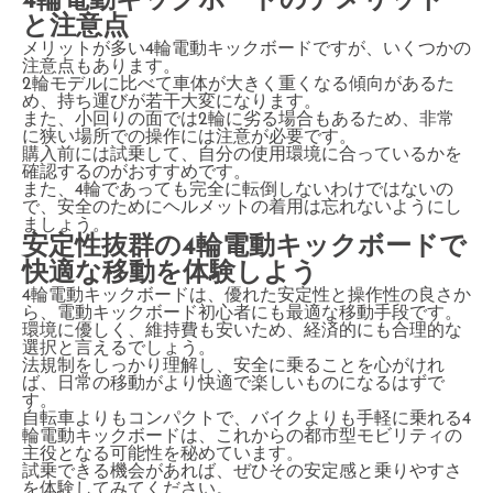
4輪電動キックボードのデメリット
と注意点
メリットが多い4輪電動キックボードですが、いくつかの
注意点もあります。
2輪モデルに比べて車体が大きく重くなる傾向があるた
め、持ち運びが若干大変になります。
また、小回りの面では2輪に劣る場合もあるため、非常
に狭い場所での操作には注意が必要です。
購入前には試乗して、自分の使用環境に合っているかを
確認するのがおすすめです。
また、4輪であっても完全に転倒しないわけではないの
で、安全のためにヘルメットの着用は忘れないようにし
ましょう。
安定性抜群の4輪電動キックボードで
快適な移動を体験しよう
4輪電動キックボードは、優れた安定性と操作性の良さか
ら、電動キックボード初心者にも最適な移動手段です。
環境に優しく、維持費も安いため、経済的にも合理的な
選択と言えるでしょう。
法規制をしっかり理解し、安全に乗ることを心がけれ
ば、日常の移動がより快適で楽しいものになるはずで
す。
自転車よりもコンパクトで、バイクよりも手軽に乗れる4
輪電動キックボードは、これからの都市型モビリティの
主役となる可能性を秘めています。
試乗できる機会があれば、ぜひその安定感と乗りやすさ
を体験してみてください。