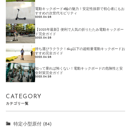
電動キックボード4輪の魅力！安定性抜群で初心者にもお
すすめの次世代モビリティ
2025.04.28
【2025年最新】便利で人気の折りたたみ電動キックボー
ド完全ガイド
2025.04.28
持ち運びラクラク！6kg以下の超軽量電動キックボードお
すすめ完全ガイド
2025.04.28
知って乗れば怖くない！電動キックボードの危険性と安
全対策完全ガイド
2025.04.28
CATEGORY
カテゴリ一覧
特定小型原付 (84)