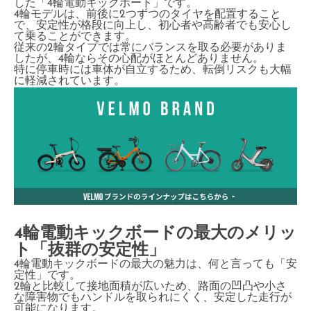
した「4輪電動キックボード」です。
4輪モデルは、前後に2つずつのタイヤを配置すること
で、安定性が格段に向上し、初心者や高齢者でも安心し
て乗ることができます。
従来の2輪タイプでは常にバランスを取る必要がありま
したが、4輪ならその心配がほとんどありません。
特に停車時には車体が自立するため、転倒リスクも大幅
に軽減されています。
4輪電動キックボードの最大のメリッ
ト「抜群の安定性」
4輪電動キックボードの最大の魅力は、何と言っても「安
定性」です。
2輪と比較して接地面積が広いため、路面の凹凸や小さ
な障害物でもハンドルを取られにくく、安定した走行が
可能になります。