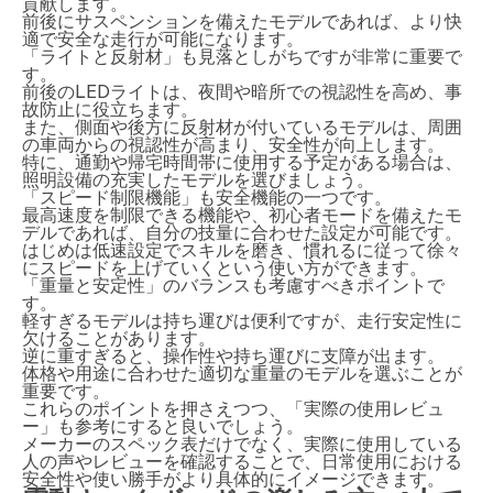
貢献します。
前後にサスペンションを備えたモデルであれば、より快
適で安全な走行が可能になります。
「ライトと反射材」も見落としがちですが非常に重要で
す。
前後のLEDライトは、夜間や暗所での視認性を高め、事
故防止に役立ちます。
また、側面や後方に反射材が付いているモデルは、周囲
の車両からの視認性が高まり、安全性が向上します。
特に、通勤や帰宅時間帯に使用する予定がある場合は、
照明設備の充実したモデルを選びましょう。
「スピード制限機能」も安全機能の一つです。
最高速度を制限できる機能や、初心者モードを備えたモ
デルであれば、自分の技量に合わせた設定が可能です。
はじめは低速設定でスキルを磨き、慣れるに従って徐々
にスピードを上げていくという使い方ができます。
「重量と安定性」のバランスも考慮すべきポイントで
す。
軽すぎるモデルは持ち運びは便利ですが、走行安定性に
欠けることがあります。
逆に重すぎると、操作性や持ち運びに支障が出ます。
体格や用途に合わせた適切な重量のモデルを選ぶことが
重要です。
これらのポイントを押さえつつ、「実際の使用レビュ
ー」も参考にすると良いでしょう。
メーカーのスペック表だけでなく、実際に使用している
人の声やレビューを確認することで、日常使用における
安全性や使い勝手がより具体的にイメージできます。