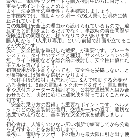
最後に、電動キックボードを購入検討中の方に向けて、
重要なポイントをまとめます。
まず「法令遵守の重要性」を再確認しましょう。
日本国内では、電動キックボードの2人乗りは明確に禁
止されています。
この規制は安全上の理由から設けられているもので、違
反すると罰則を受けるだけでなく、事故時の責任問題や
保険適用の問題など、様々なリスクがあります。
購入時から「1人乗り専用」という前提で計画を立てるこ
とが大切です。
次に「安全性能を重視した選択」が重要です。ブレーキ
システム、タイヤのサイズと種類、サスペンションの有
無、ライト機能などを総合的に検討し、安全性に優れた
モデルを選びましょう。
初期費用が多少高くなっても、安全性を妥協しないこと
が長期的には賢明な選択となります。
「代替手段の検討」も忘れずに。2人で移動する必要が
ある場合は、2台の電動キックボードを使う、電動自転
車や原付スクーターを検討する、公共交通機関と組み合
わせるなど、状況に応じた選択肢を持っておくことが大
切です。
「安全な乗り方の習得」も重要なポイントです。ヘルメ
ットなどの安全装備の着用、交通ルールの遵守、適切な
速度での走行など、基本的な安全対策を徹底しましょ
う。
初心者は、人通りの少ない広い場所で練習してから公道
を走行することをお勧めします。
最後に「電動キックボードの魅力を最大限に引き出す使