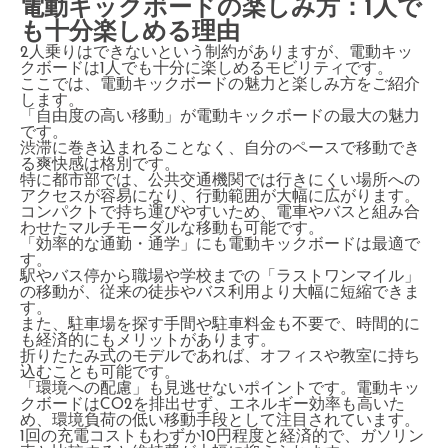
電動キックボードの楽しみ方：1人で
も十分楽しめる理由
2人乗りはできないという制約がありますが、電動キッ
クボードは1人でも十分に楽しめるモビリティです。
ここでは、電動キックボードの魅力と楽しみ方をご紹介
します。
「自由度の高い移動」が電動キックボードの最大の魅力
です。
渋滞に巻き込まれることなく、自分のペースで移動でき
る爽快感は格別です。
特に都市部では、公共交通機関では行きにくい場所への
アクセスが容易になり、行動範囲が大幅に広がります。
コンパクトで持ち運びやすいため、電車やバスと組み合
わせたマルチモーダルな移動も可能です。
「効率的な通勤・通学」にも電動キックボードは最適で
す。
駅やバス停から職場や学校までの「ラストワンマイル」
の移動が、従来の徒歩やバス利用より大幅に短縮できま
す。
また、駐車場を探す手間や駐車料金も不要で、時間的に
も経済的にもメリットがあります。
折りたたみ式のモデルであれば、オフィスや教室に持ち
込むことも可能です。
「環境への配慮」も見逃せないポイントです。電動キッ
クボードはCO2を排出せず、エネルギー効率も高いた
め、環境負荷の低い移動手段として注目されています。
1回の充電コストもわずか10円程度と経済的で、ガソリン