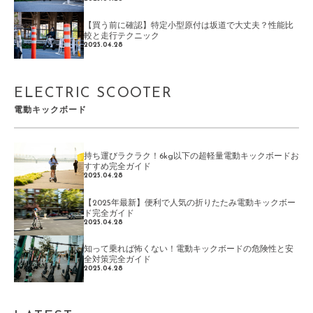
【買う前に確認】特定小型原付は坂道で大丈夫？性能比
較と走行テクニック
2025.04.28
ELECTRIC SCOOTER
電動キックボード
持ち運びラクラク！6kg以下の超軽量電動キックボードお
すすめ完全ガイド
2025.04.28
【2025年最新】便利で人気の折りたたみ電動キックボー
ド完全ガイド
2025.04.28
知って乗れば怖くない！電動キックボードの危険性と安
全対策完全ガイド
2025.04.28