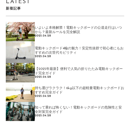
LATEST
新着記事
いよいよ本格解禁！電動キックボードの公道走行はいつ
から？最新ルールを完全解説
2025.04.28
電動キックボード4輪の魅力！安定性抜群で初心者にもお
すすめの次世代モビリティ
2025.04.28
【2025年最新】便利で人気の折りたたみ電動キックボー
ド完全ガイド
2025.04.28
持ち運びラクラク！6kg以下の超軽量電動キックボードお
すすめ完全ガイド
2025.04.28
知って乗れば怖くない！電動キックボードの危険性と安
全対策完全ガイド
2025.04.28