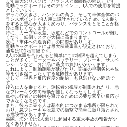
まず最大のリスクは「バランスと操縦性の問題」です。
電動キックボードはそのデザイン上、1人での使用を前提
としています。
デッキの大きさ、ハンドルの高さ、そして車体全体のバ
ランスポイントが1人用に設計されているため、2人乗り
をすると重心が大きく変わり、バランスをとることが格
段に難しくなります。
特に、カーブや段差、坂道などでのコントロールが難し
くなり、転倒リスクが大幅に高まります。
次に「車体への過負荷」の問題があります。
電動キックボードには最大積載重量が設定されており、
通常は100kg前後です。
2人の体重を合わせると簡単にこの制限を超えてしまう
ことが多く、モーターやバッテリー、ブレーキ、サスペ
ンションなど、各部品に過度の負担がかかります。
これにより、制動距離が延びたり、部品の早期劣化や故
障を引き起こしたりする危険性があります。
そして「視界と反応速度の制約」も見逃せない問題で
す。
後ろに人を乗せると、運転者の視界が制限されたり、急
なブレーキや方向転換が難しくなったりします。
車や歩行者との接触を避けるために必要な素早い反応が
できなくなるのです。
また、後ろに乗る人は基本的につかまる場所が限られて
おり、急ブレーキや段差での衝撃で簡単に振り落とされ
る危険性があります。
実際、海外では2人乗りに起因する重大事故の報告が少
なくありません。