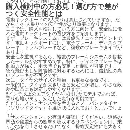
りやすいことを理解しておきましょう。
購入検討中の方必見！選び方で差が
つく安全性能とは
電動キックボードの2人乗りは禁止されていますが、だ
からこそ1人乗りでの安全性がより重要になります。
ここでは、購入を検討している方に向けて、安全性に優
れた電動キックボードの選び方をご紹介します。
まず「ブレーキシステム」は最優先チェックポイントで
す。電動キックボードには、電子ブレーキ、ディスクブ
レーキ、ドラムブレーキなど、複数のブレーキタイプが
あります。
安全性を重視するなら、複数のブレーキシステムを搭載
したモデルがおすすめです。特に、ディスクブレーキは
制動力が強く、雨天時でも安定した制動が可能です。
急な飛び出しや障害物に対応するためには、信頼性の高
いブレーキが不可欠です。
次に「タイヤのサイズと種類」も重要な要素です。
一般的に、タイヤが大きいほど安定性が増し、小さな段
差や凹凸にも対応しやすくなります。
8インチ以上のエアタイヤを採用したモデルであれば、
乗り心地が良く、安定した走行が可能です。
ただし、メンテナンス性を考えるとノーパンクタイヤ
（ソリッドタイヤ）も選択肢に入れておくとよいでしょ
う。
「サスペンション」の有無も確認してください。道路の
凹凸や段差からの衝撃を吸収するサスペンションは、乗
り心地を向上させるだけでなく、操縦安定性にも大きく