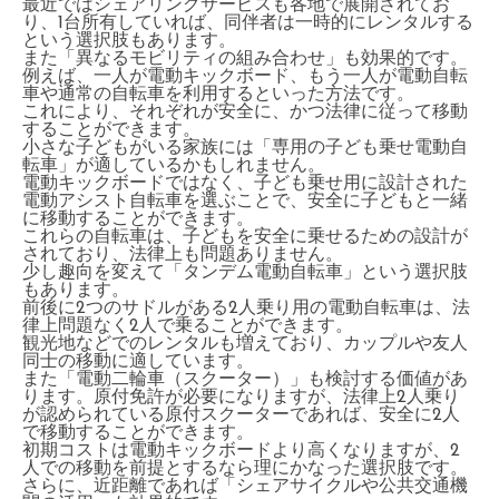
最近ではシェアリングサービスも各地で展開されてお
り、1台所有していれば、同伴者は一時的にレンタルする
という選択肢もあります。
また「異なるモビリティの組み合わせ」も効果的です。
例えば、一人が電動キックボード、もう一人が電動自転
車や通常の自転車を利用するといった方法です。
これにより、それぞれが安全に、かつ法律に従って移動
することができます。
小さな子どもがいる家族には「専用の子ども乗せ電動自
転車」が適しているかもしれません。
電動キックボードではなく、子ども乗せ用に設計された
電動アシスト自転車を選ぶことで、安全に子どもと一緒
に移動することができます。
これらの自転車は、子どもを安全に乗せるための設計が
されており、法律上も問題ありません。
少し趣向を変えて「タンデム電動自転車」という選択肢
もあります。
前後に2つのサドルがある2人乗り用の電動自転車は、法
律上問題なく2人で乗ることができます。
観光地などでのレンタルも増えており、カップルや友人
同士の移動に適しています。
また「電動二輪車（スクーター）」も検討する価値があ
ります。原付免許が必要になりますが、法律上2人乗り
が認められている原付スクーターであれば、安全に2人
で移動することができます。
初期コストは電動キックボードより高くなりますが、2
人での移動を前提とするなら理にかなった選択肢です。
さらに、近距離であれば「シェアサイクルや公共交通機