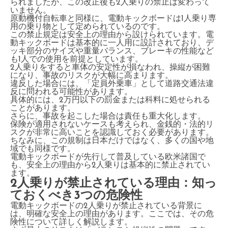
られましたが、この改正後も2人乗りの禁止は変わって
いません。
原動機付自転車と同様に、電動キックボードは1人乗り専
用の乗り物として定められているのです。
この禁止規定は安全上の理由から設けられています。電
動キックボードは基本的に一人用に設計されており、デ
ッキ部分のサイズや重量バランス、ブレーキの性能など
も1人での使用を前提としています。
2人乗りをすると車体の安定性が損なわれ、操縦が困難
になり、事故のリスクが大幅に高まります。
違反した場合には、「定員外乗車」として道路交通法違
反に問われる可能性があります。
具体的には、2万円以下の罰金または科料に処せられる
ことがあります。
さらに、事故を起こした場合は責任も重大化します。
保険が適用されないケースも考えられ、金銭的・法的リ
スクが非常に高いことを認識しておく必要があります。
ちなみに、この規制は日本だけではなく、多くの国や地
域でも同様です。
電動キックボードが先行して普及している欧米諸国で
も、安全上の理由から2人乗りは基本的に禁止されてい
ます。
2人乗りが禁止されている理由：知っ
ておくべき3つの危険性
電動キックボードの2人乗りが禁止されている背景に
は、明確な安全上の理由があります。ここでは、その危
険性について詳しく解説します。