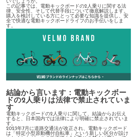
いでしょうか。
この記事では、電動キックボードの2人乗りに関する法
律、安全性、そして代替手段について徹底解説します。
購入を検討している方にとって必要な知識を提供し、安
全で快適な電動キックボードライフのお手伝いをしま
す。
結論から言います：電動キックボー
ドの2人乗りは法律で禁止されていま
す
電動キックボードの2人乗りに関して、結論からお伝え
すると、日本国内では法律により明確に禁止されていま
す。
2023年7月に道路交通法が改正され、電動キックボード
は「特定小型原動機付自転車」という新しい区分が設け