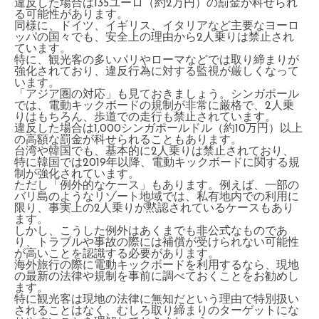
違反した場合は135ユーロ（約2万円）の罰金が科せられ
る可能性があります。
同様に、ドイツ、イギリス、イタリアなど主要なヨーロ
ッパの国々でも、安全上の理由から2人乗りは禁止され
ています。
特に、観光客の多いパリやローマなどでは取り締まりが
強化されており、違反行為に対する監視が厳しくなって
います。
「アジア圏の対応」も見ておきましょう。シンガポール
では、電動キックボードの規制が非常に厳格で、2人乗
りはもちろん、歩道での走行も禁止されています。
違反した場合は1,000シンガポールドル（約10万円）以上
の高額な罰金が科せられることもあります。
台湾や韓国でも、基本的に2人乗りは禁止されており、
特に韓国では2019年以降、電動キックボードに関する規
制が強化されています。
ただし「例外的なケース」もあります。例えば、一部の
バリ島のようなリゾート地域では、私有地内での利用に
限り、事実上の2人乗りが黙認されているケースもあり
ます。
しかし、こうした例外はあくまでも非公式なものであ
り、トラブルや事故の際には補償が受けられない可能性
が高いことを認識する必要があります。
海外旅行の際に電動キックボードを利用するなら、現地
の最新の法律や規制を事前に調べておくことをお勧めし
ます。
特に観光客は現地の法律に無知だという理由で特別扱い
されることはなく、むしろ取り締まりのターゲットにな