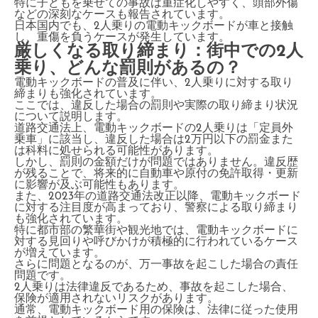
特に子どもを乗せての事故は重症化しやすく、頭部外傷
などの深刻なケースも報告されています。
日本国内でも、2人乗りの電動キックボードが車と接触
し、重傷を負うケースが発生しています。
厳しくなる取り締まり：街中での2人
乗り、どんな罰則があるの？
電動キックボードの普及に伴い、2人乗りに対する取り
締まりも強化されています。
ここでは、違反した場合の罰則や実際の取り締まり状況
について説明します。
道路交通法上、電動キックボードの2人乗りは「定員外
乗車」に該当し、違反した場合は2万円以下の罰金また
は科料に処せられる可能性があります。
しかし、罰則の金額だけが問題ではありません。違反歴
が残ることで、将来的に自動車や原付の免許取得・更新
に影響が及ぶ可能性もあります。
また、2023年の道路交通法改正以降、電動キックボード
に対する注目度が高まっており、警察による取り締まり
も強化されています。
特に都市部の繁華街や観光地では、電動キックボードに
対する見回りや呼びかけが積極的に行われているケース
が増えています。
さらに問題となるのが、万一事故を起こした場合の責任
問題です。
2人乗りは法律違反であるため、事故を起こした場合、
保険が適用されないリスクがあります。
通常、電動キックボード用の保険は、法律に従った使用