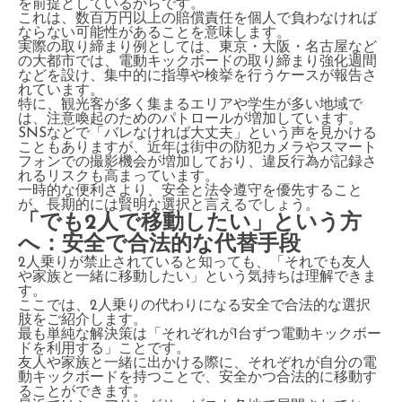
を前提としているからです。
これは、数百万円以上の賠償責任を個人で負わなければ
ならない可能性があることを意味します。
実際の取り締まり例としては、東京・大阪・名古屋など
の大都市では、電動キックボードの取り締まり強化週間
などを設け、集中的に指導や検挙を行うケースが報告さ
れています。
特に、観光客が多く集まるエリアや学生が多い地域で
は、注意喚起のためのパトロールが増加しています。
SNSなどで「バレなければ大丈夫」という声を見かける
こともありますが、近年は街中の防犯カメラやスマート
フォンでの撮影機会が増加しており、違反行為が記録さ
れるリスクも高まっています。
一時的な便利さより、安全と法令遵守を優先すること
が、長期的には賢明な選択と言えるでしょう。
「でも2人で移動したい」という方
へ：安全で合法的な代替手段
2人乗りが禁止されていると知っても、「それでも友人
や家族と一緒に移動したい」という気持ちは理解できま
す。
ここでは、2人乗りの代わりになる安全で合法的な選択
肢をご紹介します。
最も単純な解決策は「それぞれが1台ずつ電動キックボー
ドを利用する」ことです。
友人や家族と一緒に出かける際に、それぞれが自分の電
動キックボードを持つことで、安全かつ合法的に移動す
ることができます。