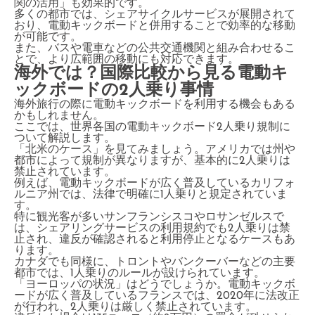
関の活用」も効果的です。
多くの都市では、シェアサイクルサービスが展開されて
おり、電動キックボードと併用することで効率的な移動
が可能です。
また、バスや電車などの公共交通機関と組み合わせるこ
とで、より広範囲の移動にも対応できます。
海外では？国際比較から見る電動キ
ックボードの2人乗り事情
海外旅行の際に電動キックボードを利用する機会もある
かもしれません。
ここでは、世界各国の電動キックボード2人乗り規制に
ついて解説します。
「北米のケース」を見てみましょう。アメリカでは州や
都市によって規制が異なりますが、基本的に2人乗りは
禁止されています。
例えば、電動キックボードが広く普及しているカリフォ
ルニア州では、法律で明確に1人乗りと規定されていま
す。
特に観光客が多いサンフランシスコやロサンゼルスで
は、シェアリングサービスの利用規約でも2人乗りは禁
止され、違反が確認されると利用停止となるケースもあ
ります。
カナダでも同様に、トロントやバンクーバーなどの主要
都市では、1人乗りのルールが設けられています。
「ヨーロッパの状況」はどうでしょうか。電動キックボ
ードが広く普及しているフランスでは、2020年に法改正
が行われ、2人乗りは厳しく禁止されています。