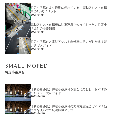
特定小型原付より通勤に優れている！電動アシスト自転
車の7つのメリット
2025.04.24
電動アシスト自転車は駐車違反？知っておきたい特定小
型原付の基礎知識
2025.04.24
特定小型原付と電動アシスト自転車の違いがわかる！賢
い選び方ガイド
2025.04.24
SMALL MOPED
特定小型原付
【初心者必見】特定小型原付を安全に楽しむ！おすすめ
ヘルメット完全ガイド
2025.04.28
【初心者必見】特定小型原付の充電方法完全ガイド！効
率的な使い方で航続距離アップ
2025.04.28