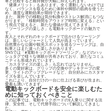
車と比較すると維持費が大幅に抑えられます。
「健康メリット」もあります。全く運動しないわけでは
なく、バランスを取るために体幹や脚部の筋肉を使うた
め、適度な運動効果が期待できます。
また、屋外での移動は気分転換やストレス解消にもつな
がります。「移動時間をアウトドア時間に変える」とい
う視点で捉えると、新たな価値が見えてきます。
「ツーリングの楽しさ」も電動キックボードの魅力で
す。
友人とそれぞれのキックボードで出かけるツーリング
は、新しいレジャーとして人気が高まっています。
自然豊かな公園や観光スポットを巡るツーリングは、自
転車とはまた違った楽しさがあります。
SNSでは「#電動キックボードツーリング」などのハッ
シュタグで様々な体験が共有されており、新たなコミュ
ニティも形成されています。
「カスタマイズの楽しさ」も忘れてはなりません。
多くの愛好家は、グリップの交換やデッキテープの変
更、ライトのアップグレードなど、自分好みにカスタマ
イズを楽しんでいます。
これにより、自分だけの一台に仕上げる喜びが生まれ、
愛着も湧いてきます。
電動キックボードを安全に楽しむた
めに知っておくべきこと
この記事では、電動キックボードの2人乗りに関する法
律、安全性、そして代替手段について解説してきまし
た。