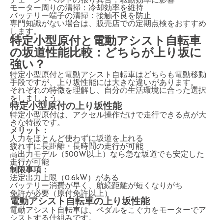
チェーン・ベルトの張り具合：駆動効率に影響
モーター周りの清掃：冷却効率を維持
バッテリー端子の清掃：接触不良を防止
専門知識がない場合は、販売店での定期点検をおすすめ
します。
特定小型原付と電動アシスト自転車
の坂道性能比較：どちらが上り坂に
強い？
特定小型原付と電動アシスト自転車はどちらも電動移動
手段ですが、上り坂性能には大きな違いがあります。
それぞれの特徴を理解し、自分の生活環境に合った選択
をしましょう。
特定小型原付の上り坂性能
特定小型原付は、アクセル操作だけで走行できる点が大
きな特徴です。
メリット：
人力をほとんど使わずに坂道を上れる
疲れずに長距離・長時間の走行が可能
高出力モデル（500W以上）なら急な坂道でも安定した
走行が可能
制限事項：
法定出力上限（0.6kW）がある
バッテリー消費が早く、航続距離が短くなりがち
免許が必要（原付免許以上）
電動アシスト自転車の上り坂性能
電動アシスト自転車は、ペダルをこぐ力をモーターでア
シストする仕組みです。