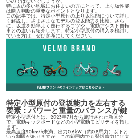
いのではないでしょうか。
特に坂の多い地域にお住まいの方にとって、上り坂性能
は購入判断の重要なポイントとなります。
この記事では、特定小型原付の上り坂性能について詳し
く解説し、さまざまなモデルの登坂能力を比較。さら
に、坂道を効率よく走行するコツや、電動アシスト自転
車との違いも紹介します。特定小型原付の購入を検討し
ている方は、ぜひ参考にしてください。
特定小型原付の登坂能力を左右する
要素：パワーと重量のバランスが鍵
特定小型原付とは、2023年7月から施行された新区分
で、電動キックボードなどの小型電動モビリティを指し
ます。
最高速度20km/h未満、出力0.6kW（約0.8馬力）以下と
いう制限がありますが、この範囲内でも登坂能力には大