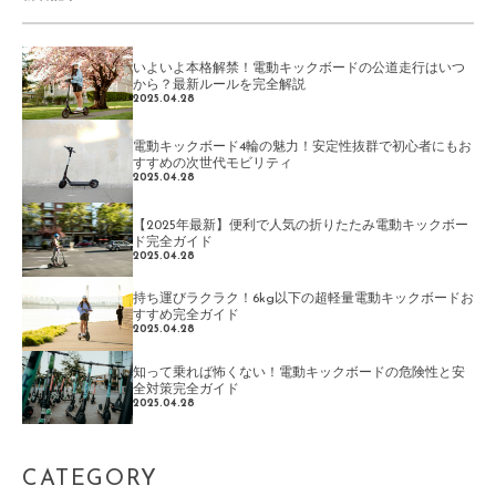
いよいよ本格解禁！電動キックボードの公道走行はいつ
から？最新ルールを完全解説
2025.04.28
電動キックボード4輪の魅力！安定性抜群で初心者にもお
すすめの次世代モビリティ
2025.04.28
【2025年最新】便利で人気の折りたたみ電動キックボー
ド完全ガイド
2025.04.28
持ち運びラクラク！6kg以下の超軽量電動キックボードお
すすめ完全ガイド
2025.04.28
知って乗れば怖くない！電動キックボードの危険性と安
全対策完全ガイド
2025.04.28
CATEGORY