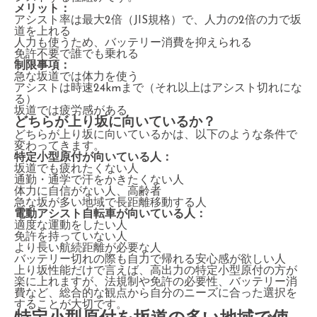
メリット：
アシスト率は最大2倍（JIS規格）で、人力の2倍の力で坂
道を上れる
人力も使うため、バッテリー消費を抑えられる
免許不要で誰でも乗れる
制限事項：
急な坂道では体力を使う
アシストは時速24kmまで（それ以上はアシスト切れにな
る）
坂道では疲労感がある
どちらが上り坂に向いているか？
どちらが上り坂に向いているかは、以下のような条件で
変わってきます。
特定小型原付が向いている人：
坂道でも疲れたくない人
通勤・通学で汗をかきたくない人
体力に自信がない人、高齢者
急な坂が多い地域で長距離移動する人
電動アシスト自転車が向いている人：
適度な運動をしたい人
免許を持っていない人
より長い航続距離が必要な人
バッテリー切れの際も自力で帰れる安心感が欲しい人
上り坂性能だけで言えば、高出力の特定小型原付の方が
楽に上れますが、法規制や免許の必要性、バッテリー消
費など、総合的な観点から自分のニーズに合った選択を
することが大切です。