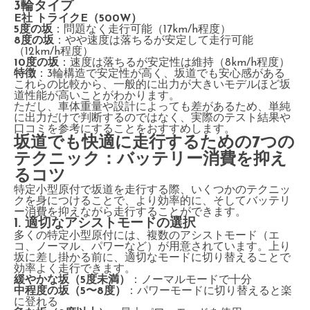
3輪タイプ
E社 トライクE（500W）
5度の坂
：問題なく走行可能（17km/h程度）
8度の坂
：やや速度は落ちるが安定して走行可能
（12km/h程度）
10度の坂
：速度は落ちるが安定性は維持（8km/h程度）
特徴
：3輪構造で安定性が高く、坂道でも安心感がある
これらの比較から、一般的に出力が大きいモデルほど坂
道性能が高いことがわかります。
ただし、車体重量や設計によっても差があるため、単純
に出力だけで判断するのではなく、実際のテスト結果や
口コミを参考にすることをおすすめします。
坂道でも快適に走行するための7つの
テクニック：バッテリー消費を抑え
るコツ
特定小型原付で坂道を走行する際、いくつかのテクニッ
クを身につけることで、より効率的に、そしてバッテリ
ー消費を抑えながら走行することができます。
1. 適切なアシストモードの選択
多くの特定小型原付には、複数のアシストモード（エ
コ、ノーマル、パワーなど）が用意されています。上り
坂に差し掛かる前に、適切なモードに切り替えることで
効率よく走行できます。
緩やかな坂（5度未満）
：ノーマルモードで十分
中程度の坂（5〜8度）
：パワーモードに切り替えると楽
に登れる