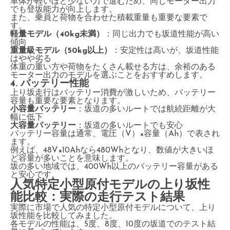
車体が軽いほど少ない力で進むため、同じモーター出力
でも登坂能力が向上します。
また、乗員と荷物を合わせた積載重量も重要な要素で
す。
軽量モデル（40kg未満）
：同じ出力でも坂道性能が高い
傾向
重量級モデル（50kg以上）
：安定性は高いが、坂道性能
はやや劣る
体重の重い方や荷物をたくさん載せる方は、余裕のある
モーター出力のモデルを選ぶことをおすすめします。
4. バッテリー性能
上り坂走行はバッテリー消費が激しいため、バッテリー
容量も重要な要素となります。
小容量バッテリー
：坂道の多いルートでは航続距離が大
幅に低下
大容量バッテリー
：坂道の多いルートでも安心
バッテリー容量は通常、電圧（V）×容量（Ah）で表され
ます。
例えば、48V×10Ahなら480Whとなり、数値が大きいほ
ど容量が多いことを意味します。
坂の多い地域では、400Wh以上のバッテリー容量がある
と安心です。
人気特定小型原付モデルの上り坂性
能比較：実際の走行テスト結果
実際に市場で人気の特定小型原付モデルについて、上り
坂性能を比較してみました。
各モデルの性能は、5度、8度、10度の坂道でのテスト結