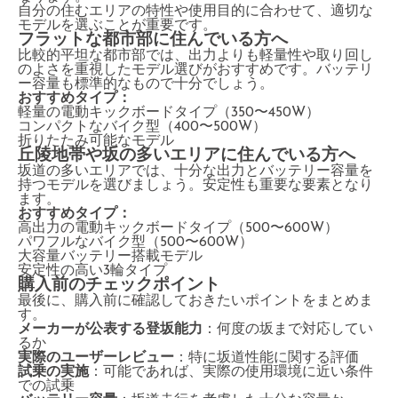
自分の住むエリアの特性や使用目的に合わせて、適切な
モデルを選ぶことが重要です。
フラットな都市部に住んでいる方へ
比較的平坦な都市部では、出力よりも軽量性や取り回し
のよさを重視したモデル選びがおすすめです。バッテリ
ー容量も標準的なもので十分でしょう。
おすすめタイプ：
軽量の電動キックボードタイプ（350〜450W）
コンパクトなバイク型（400〜500W）
折りたたみ可能なモデル
丘陵地帯や坂の多いエリアに住んでいる方へ
坂道の多いエリアでは、十分な出力とバッテリー容量を
持つモデルを選びましょう。安定性も重要な要素となり
ます。
おすすめタイプ：
高出力の電動キックボードタイプ（500〜600W）
パワフルなバイク型（500〜600W）
大容量バッテリー搭載モデル
安定性の高い3輪タイプ
購入前のチェックポイント
最後に、購入前に確認しておきたいポイントをまとめま
す。
メーカーが公表する登坂能力
：何度の坂まで対応してい
るか
実際のユーザーレビュー
：特に坂道性能に関する評価
試乗の実施
：可能であれば、実際の使用環境に近い条件
での試乗