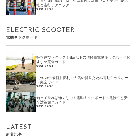
【買う前に確認】特定小型原付は坂道で大丈夫？性能比
較と走行テクニック
2025.04.28
ELECTRIC SCOOTER
電動キックボード
持ち運びラクラク！6kg以下の超軽量電動キックボードお
すすめ完全ガイド
2025.04.28
【2025年最新】便利で人気の折りたたみ電動キックボー
ド完全ガイド
2025.04.28
知って乗れば怖くない！電動キックボードの危険性と安
全対策完全ガイド
2025.04.28
LATEST
新着記事