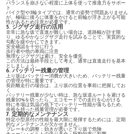
バランスを崩さない程度に上体を使って推進力をサポー
ト
バイク型や3輪タイプでは、通常の姿勢で問題ありません
が、極端に後ろに体重をかけると前輪が浮き上がる可能
性があるため注意が必要です。
5. ジグザグ走行の活用
非常に急な坂で直進が難しい場合は、道路幅が許す限
り、ゆるやかなジグザグ走行を試みることで、実質的な
勾配を緩やかにできます。
安全確認を十分に行う
歩行者や他の車両に注意
無理なジグザグは避け、安全を優先
この方法は最終手段として考え、通常は直進走行を基本
としましょう。
6. バッテリー残量の管理
上り坂はバッテリー消費が大きいため、バッテリー残量
の管理が特に重要です。
長距離走行の場合は、上り坂の位置を事前に把握してお
く
バッテリー残量が少ない時は、急な坂道ルートを避ける
残量20%を切ったら、エコモードでの走行を心がける
特に冬場は気温の低下でバッテリー性能が落ちるため、
余裕を持った残量管理が必要です。
7. 定期的なメンテナンス
特定小型原付の性能を最大限に発揮するためには、定期
的なメンテナンスが欠かせません。
ブレーキの調整：効きが悪いと下り坂で危険