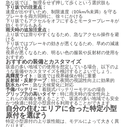
急な坂では、無理をせず押して歩くという選択肢も
下り坂での注意点：
速度が出やすいため、制限速度（20km/h未満）を守る
ブレーキを両方同時に、徐々にかける
下り坂でもアクセルをオフにするとモーターブレーキが
効くモデルもある
雨天時の追加注意点：
上り坂では滑りやすくなるため、急なアクセル操作を避
ける
下り坂ではブレーキの効きが悪くなるため、早めの減速
を心がける
視界が悪くなるため、明るい色の服装や反射材の使用を
おすすめ
おすすめの装備とカスタマイズ
坂道の多い地域での使用を想定している場合、以下のよ
うな装備やカスタマイズを検討するとよいでしょう。
高輝度ライト
：坂道では視界確保が特に重要
反射材・反射テープ
：特に夜間の視認性向上に効果的
防水カバー
：急な天候変化に対応
予備バッテリー
：着脱式バッテリーモデルの場合
グリップ力の高いタイヤ
：特に雨天時の安全性向上
これらの装備を整えることで、坂道の多い地域でも安全
かつ快適に特定小型原付を利用することができます。
自分の住むエリアに合った特定小型
原付を選ぼう
特定小型原付の上り坂性能は、モデルによって大きく異
なります。