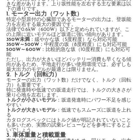
きな差があります。上り坂性能を左右する主な要素は以
下の通りです。
1. モーター出力（ワット数）
特定小型原付の心臓部であるモーターの出力は、登坂能
力を左右する最大の要因です。
法律で0.6kW（600W）以下と定められていますが、こ
の上限に近いモデルほど坂道に強い傾向があります。
350W未満
：緩やかな坂（5度程度）なら対応可能
350W～500W
：中程度の坂（8度程度）にも対応可能
500W～600W
：比較的急な坂（10度程度）にも対応可
能
ただし、出力が大きいほどバッテリー消費も早くなる傾
向があるため、平地走行が多い使用環境では、必ずしも
最大出力のモデルが最適とは限りません。
2. トルク（回転力）
モーターの出力（ワット数）だけでなく、トルク（回転
力）も重要です。
特に発進時や低速での坂道走行では、トルクの大きさが
乗り心地を左右します。
トルクが小さいモデル
：坂道発進時にパワー不足を感じ
やすい
トルクが大きいモデル
：低速でもスムーズに坂道を上れ
る
カタログスペックにはトルク値が明記されていないこと
も多いため、実際の試乗レビューなどを参考にするとよ
いでしょう。
3. 車体重量と積載重量