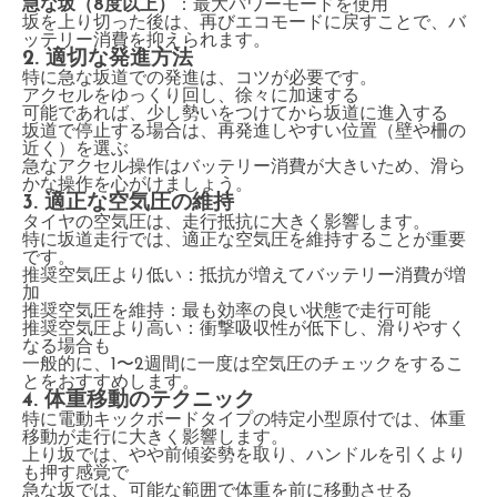
急な坂（8度以上）
：最大パワーモードを使用
坂を上り切った後は、再びエコモードに戻すことで、バ
ッテリー消費を抑えられます。
2. 適切な発進方法
特に急な坂道での発進は、コツが必要です。
アクセルをゆっくり回し、徐々に加速する
可能であれば、少し勢いをつけてから坂道に進入する
坂道で停止する場合は、再発進しやすい位置（壁や柵の
近く）を選ぶ
急なアクセル操作はバッテリー消費が大きいため、滑ら
かな操作を心がけましょう。
3. 適正な空気圧の維持
タイヤの空気圧は、走行抵抗に大きく影響します。
特に坂道走行では、適正な空気圧を維持することが重要
です。
推奨空気圧より低い：抵抗が増えてバッテリー消費が増
加
推奨空気圧を維持：最も効率の良い状態で走行可能
推奨空気圧より高い：衝撃吸収性が低下し、滑りやすく
なる場合も
一般的に、1〜2週間に一度は空気圧のチェックをするこ
とをおすすめします。
4. 体重移動のテクニック
特に電動キックボードタイプの特定小型原付では、体重
移動が走行に大きく影響します。
上り坂では、やや前傾姿勢を取り、ハンドルを引くより
も押す感覚で
急な坂では、可能な範囲で体重を前に移動させる