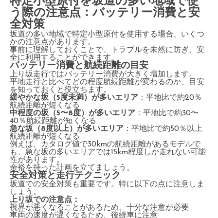
特定小型原付を坂道の多い地域で使
う際の注意点：バッテリー消費と安
全対策
坂道の多い地域で特定小型原付を使用する場合、いくつ
かの注意点があります。
事前に理解しておくことで、トラブルを未然に防ぎ、安
全に利用することができます。
バッテリー消費と航続距離の目安
上り坂走行ではバッテリー消費が大きく増加します。
平地走行と比べてどの程度航続距離が変わるのか、目安
を知っておくと役立ちます。
緩やかな坂（5度未満）が多いエリア
：平地比で約20％
航続距離が短くなる
中程度の坂（5〜8度）が多いエリア
：平地比で約30〜
40％航続距離が短くなる
急な坂（8度以上）が多いエリア
：平地比で約50％以上
航続距離が短くなる
例えば、カタログ値で30kmの航続距離があるモデルで
も、急な坂の多いエリアでは15km程度しか走れない可能
性があります。
余裕を持った計画を立てましょう。
安全対策と走行テクニック
坂道での安全対策も重要です。特に以下の点に注意しま
しょう。
上り坂での注意点：
視界が悪くなることがあるため、十分な注意が必要
車両の速度が遅くなるため、後続車に注意