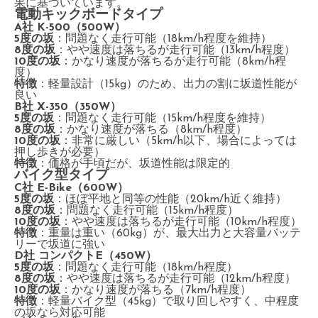
果に基づいています。
電動キックボードタイプ
A社 K-500（500W）
5度の坂
：問題なく走行可能（18km/h程度を維持）
8度の坂
：やや速度は落ちるが走行可能（13km/h程度）
10度の坂
：かなり速度が落ちるが走行可能（8km/h程
度）
特徴
：軽量設計（15kg）のため、出力の割に坂道性能が
良い
B社 X-350（350W）
5度の坂
：問題なく走行可能（15km/h程度を維持）
8度の坂
：かなり速度が落ちる（8km/h程度）
10度の坂
：非常に厳しい（5km/h以下、場合によっては
押し歩きが必要）
特徴
：価格が手頃だが、坂道性能は限定的
バイク型タイプ
C社 E-Bike（600W）
5度の坂
：ほぼ平地と同等の性能（20km/h近く維持）
8度の坂
：問題なく走行可能（15km/h程度）
10度の坂
：やや速度は落ちるが走行可能（10km/h程度）
特徴
：重量は重い（60kg）が、最大出力と大容量バッテ
リーで坂道に強い
D社 コンパクトE（450W）
5度の坂
：問題なく走行可能（18km/h程度）
8度の坂
：やや速度は落ちるが走行可能（12km/h程度）
10度の坂
：かなり速度が落ちる（7km/h程度）
特徴
：軽量バイク型（45kg）で取り回しやすく、中程度
の坂なら対応可能