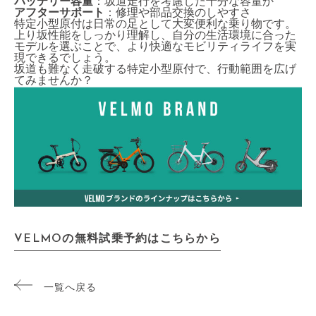
バッテリー容量
：坂道走行を考慮した十分な容量か
アフターサポート
：修理や部品交換のしやすさ
特定小型原付は日常の足として大変便利な乗り物です。
上り坂性能をしっかり理解し、自分の生活環境に合った
モデルを選ぶことで、より快適なモビリティライフを実
現できるでしょう。
坂道も難なく走破する特定小型原付で、行動範囲を広げ
てみませんか？
VELMOの無料試乗予約はこちらから
一覧へ戻る