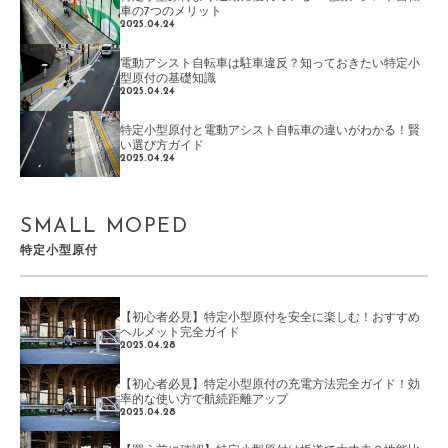
車の7つのメリット
2025.04.24
電動アシスト自転車は駐車違反？知っておきたい特定小
型原付の基礎知識
2025.04.24
特定小型原付と電動アシスト自転車の違いがわかる！賢
い選び方ガイド
2025.04.24
SMALL MOPED
特定小型原付
【初心者必見】特定小型原付を安全に楽しむ！おすすめ
ヘルメット完全ガイド
2025.04.28
【初心者必見】特定小型原付の充電方法完全ガイド！効
率的な使い方で航続距離アップ
2025.04.28