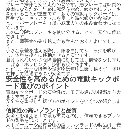
と体が追従し、スムーズな旋回ができます。
ブレーキ操作も安全走行の要です。急ブレーキは転倒の
原因になるため、早めに減速を始め、緩やかにブレーキ
をかけることが重要です。多くの電動キックボードは、
回生ブレーキ（アクセルを戻した時の緩やかな減速）
と、レバーブレーキ（強い減速力）の組み合わせになっ
ています。
この二段階のブレーキを使い分けることで、安全に停止
できます。
また、障害物の乗り越え方も学んでおくとよいでしょ
う。
小さな段差を越える際は、膝を曲げてショックを吸収
し、体重を後ろに移動させると安全です。
避けられない小さな障害物に対しては、前輪を少し持ち
上げる「ホッピング」技術も役立ちます。
ただし、大きな段差や障害物は無理に乗り越えず、降り
て押して通過するのが安全です。
安全性を高めるための電動キックボ
ード選びのポイント
電動キックボードの安全性は、モデル選びの段階から大
きく左右されます。
安全性を重視した選び方のポイントをいくつか紹介しま
す。
信頼性の高いブランドと品質
安全性を考える上で最も重要なのは、信頼できるブラン
ドの製品を選ぶことです。
大手メーカーや品質管理の厳しいブランドの製品は、安