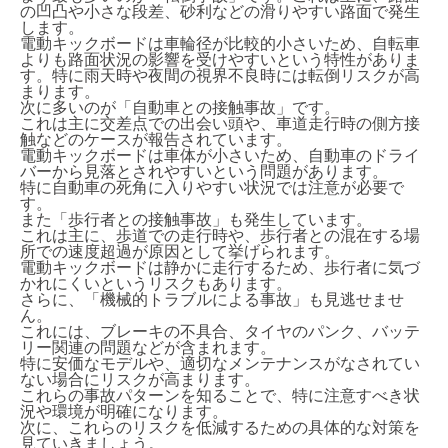
の凹凸や小さな段差、砂利などの滑りやすい路面で発生
します。
電動キックボードは車輪径が比較的小さいため、自転車
よりも路面状況の影響を受けやすいという特性がありま
す。特に雨天時や夜間の視界不良時には転倒リスクが高
まります。
次に多いのが「自動車との接触事故」です。
これは主に交差点での出会い頭や、車道走行時の側方接
触などのケースが報告されています。
電動キックボードは車体が小さいため、自動車のドライ
バーから見落とされやすいという問題があります。
特に自動車の死角に入りやすい状況では注意が必要で
す。
また「歩行者との接触事故」も発生しています。
これは主に、歩道での走行時や、歩行者との混在する場
所での速度超過が原因として挙げられます。
電動キックボードは静かに走行するため、歩行者に気づ
かれにくいというリスクもあります。
さらに、「機械的トラブルによる事故」も見逃せませ
ん。
これには、ブレーキの不具合、タイヤのパンク、バッテ
リー関連の問題などが含まれます。
特に安価なモデルや、適切なメンテナンスがなされてい
ない場合にリスクが高まります。
これらの事故パターンを知ることで、特に注意すべき状
況や環境が明確になります。
次に、これらのリスクを低減するための具体的な対策を
見ていきましょう。