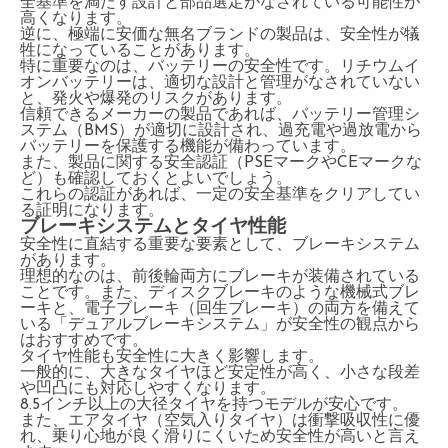
全基準を満たす設計と部品選定がなされている可能性が
高くなります。
逆に、極端に安価な無名ブランドの製品は、安全性が犠
牲になっていることがあります。
特に重要なのは、バッテリーの安全性です。リチウムイ
オンバッテリーは、適切な設計と管理がなされていない
と、発火や爆発のリスクがあります。
信頼できるメーカーの製品であれば、バッテリー管理シ
ステム（BMS）が適切に設計され、過充電や過放電から
バッテリーを保護する機能が備わっています。
また、製品に関する安全認証（PSEマークやCEマークな
ど）も確認しておくとよいでしょう。
これらの認証があれば、一定の安全基準をクリアしてい
る証明になります。
ブレーキシステムとタイヤ性能
安全性に直結する重要な要素として、ブレーキシステム
があります。
理想的なのは、前後輪両方にブレーキが装備されている
ことです。また、ディスクブレーキのような機械式ブレ
ーキと、電子ブレーキ（回生ブレーキ）の両方を備えて
いる「デュアルブレーキシステム」が安全性の観点から
はおすすめです。
タイヤ性能も安全性に大きく影響します。
一般的に、大きなタイヤほど安定性が高く、小さな段差
や凹凸にも対応しやすくなります。
8.5インチ以上の大径タイヤを持つモデルが安心です。
また、エアタイヤ（空気入りタイヤ）は衝撃吸収性に優
れ、乗り心地が良く滑りにくいため安全性が高いと言え