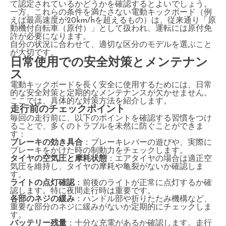
て認定されているかどうかを確認するとよいでしょう。
一方、これらの条件を満たさない電動キックボード（例
えば最高速度が20km/hを超えるもの）は、従来通り「原
動機付自転車（原付）」として扱われ、運転には原付免
許が必要になります。
自分の状況に合わせて、適切な区分のモデルを選ぶこと
が大切です。
日常使用での安全対策とメンテナン
ス
電動キックボードを長く安全に使用するためには、日常
的な安全対策と定期的なメンテナンスが欠かせません。
ここでは、具体的な対策方法を紹介します。
走行前のチェックポイント
毎回の走行前に、以下のポイントを確認する習慣をつけ
ることで、多くのトラブルを未然に防ぐことができま
す：
ブレーキの効き具合
：ブレーキレバーの遊びや、実際に
ブレーキをかけた時の制動力をチェックします。
タイヤの空気圧と摩耗状態
：エアタイヤの場合は適正空
気圧を維持し、タイヤの摩耗や亀裂がないか確認しま
す。
ライトの点灯確認
：前後のライトが正常に点灯するか確
認します。特に夜間走行時は重要です。
各部のネジの緩み
：ハンドル部や折りたたみ機構など、
重要な部分のネジに緩みがないか定期的にチェックしま
す。
バッテリー残量
：十分な充電があるか確認します。走行