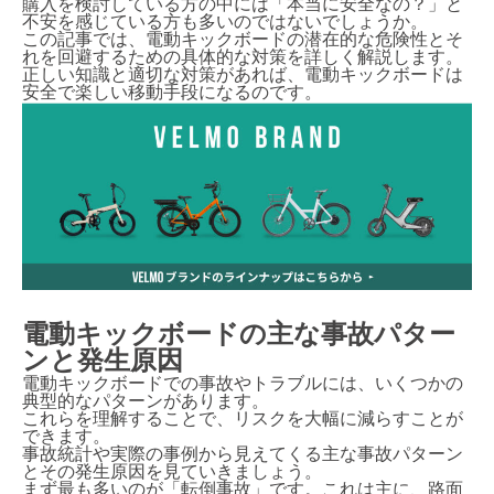
購入を検討している方の中には「本当に安全なの？」と
不安を感じている方も多いのではないでしょうか。
この記事では、電動キックボードの潜在的な危険性とそ
れを回避するための具体的な対策を詳しく解説します。
正しい知識と適切な対策があれば、電動キックボードは
安全で楽しい移動手段になるのです。
電動キックボードの主な事故パター
ンと発生原因
電動キックボードでの事故やトラブルには、いくつかの
典型的なパターンがあります。
これらを理解することで、リスクを大幅に減らすことが
できます。
事故統計や実際の事例から見えてくる主な事故パターン
とその発生原因を見ていきましょう。
まず最も多いのが「転倒事故」です。これは主に、路面