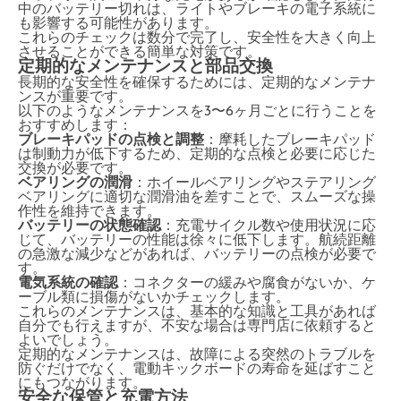
中のバッテリー切れは、ライトやブレーキの電子系統に
も影響する可能性があります。
これらのチェックは数分で完了し、安全性を大きく向上
させることができる簡単な対策です。
定期的なメンテナンスと部品交換
長期的な安全性を確保するためには、定期的なメンテナ
ンスが重要です。
以下のようなメンテナンスを3〜6ヶ月ごとに行うことを
おすすめします：
ブレーキパッドの点検と調整
：摩耗したブレーキパッド
は制動力が低下するため、定期的な点検と必要に応じた
交換が必要です。
ベアリングの潤滑
：ホイールベアリングやステアリング
ベアリングに適切な潤滑油を差すことで、スムーズな操
作性を維持できます。
バッテリーの状態確認
：充電サイクル数や使用状況に応
じて、バッテリーの性能は徐々に低下します。航続距離
の急激な減少などがあれば、バッテリーの点検が必要で
す。
電気系統の確認
：コネクターの緩みや腐食がないか、ケ
ーブル類に損傷がないかチェックします。
これらのメンテナンスは、基本的な知識と工具があれば
自分でも行えますが、不安な場合は専門店に依頼すると
よいでしょう。
定期的なメンテナンスは、故障による突然のトラブルを
防ぐだけでなく、電動キックボードの寿命を延ばすこと
にもつながります。
安全な保管と充電方法