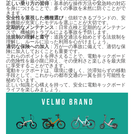
正しい乗り方の習得
：基本的な操作方法や緊急時の対応
を身につけることで、多くの事故を未然に防ぐことがで
きます。
安全性を重視した機種選び
：信頼できるブランドの、安
全機能が充実したモデルを選ぶことが大切です。
定期的なメンテナンス
：日常点検と定期的なメンテナン
スで、機械的トラブルによる事故を予防します。
法規制の理解と遵守
：道路交通法を始めとする法規制を
理解し、ルールに沿った利用を心がけましょう。
適切な保険への加入
：万が一の事故に備えて、適切な保
険に加入しておくことも重要です。
これらのポイントを押さえることで、電動キックボード
の危険性を最小限に抑え、その便利さと楽しさを最大限
に享受することができます。
電動キックボードは、環境に優しく、渋滞知らずの移動
手段として、これからの都市交通の一翼を担う可能性を
秘めています。
正しい知識と心構えを持って、安全に電動キックボード
ライフを楽しみましょう。