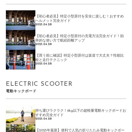
【初心者必見】特定小型原付を安全に楽しむ！おすすめ
ヘルメット完全ガイド
2025.04.28
【初心者必見】特定小型原付の充電方法完全ガイド！効
率的な使い方で航続距離アップ
2025.04.28
【買う前に確認】特定小型原付は坂道で大丈夫？性能比
較と走行テクニック
2025.04.28
ELECTRIC SCOOTER
電動キックボード
持ち運びラクラク！6kg以下の超軽量電動キックボードお
すすめ完全ガイド
2025.04.28
【2025年最新】便利で人気の折りたたみ電動キックボー