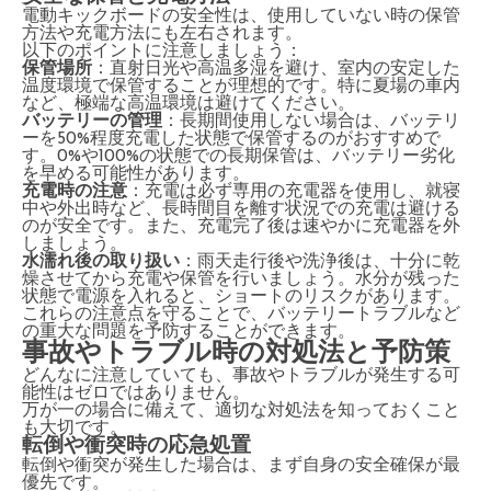
電動キックボードの安全性は、使用していない時の保管
方法や充電方法にも左右されます。
以下のポイントに注意しましょう：
保管場所
：直射日光や高温多湿を避け、室内の安定した
温度環境で保管することが理想的です。特に夏場の車内
など、極端な高温環境は避けてください。
バッテリーの管理
：長期間使用しない場合は、バッテリ
ーを50%程度充電した状態で保管するのがおすすめで
す。0%や100%の状態での長期保管は、バッテリー劣化
を早める可能性があります。
充電時の注意
：充電は必ず専用の充電器を使用し、就寝
中や外出時など、長時間目を離す状況での充電は避ける
のが安全です。また、充電完了後は速やかに充電器を外
しましょう。
水濡れ後の取り扱い
：雨天走行後や洗浄後は、十分に乾
燥させてから充電や保管を行いましょう。水分が残った
状態で電源を入れると、ショートのリスクがあります。
これらの注意点を守ることで、バッテリートラブルなど
の重大な問題を予防することができます。
事故やトラブル時の対処法と予防策
どんなに注意していても、事故やトラブルが発生する可
能性はゼロではありません。
万が一の場合に備えて、適切な対処法を知っておくこと
も大切です。
転倒や衝突時の応急処置
転倒や衝突が発生した場合は、まず自身の安全確保が最
優先です。