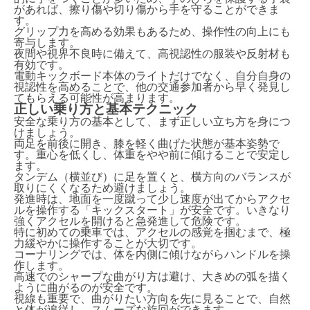
があれば、擦り傷や切り傷から手を守ることができま
す。
グリップ力を高める効果もあるため、操作性の向上にも
寄与します。
夜間や視界不良時に備えて、高視認性の服装や反射材も
有効です。
電動キックボード本体のライトだけでなく、自分自身の
視認性を高めることで、他の交通参加者から早く発見し
てもらえる可能性が高まります。
正しい乗り方と基本テクニック
安全な乗り方の基本として、まず正しい立ち方を身につ
けましょう。
両足を前後に開き、膝を軽く曲げた状態が基本姿勢で
す。重心を低くし、体重をやや前に傾けることで安定し
ます。
タンデム（横並び）に足を置くと、横方向のバランスが
取りにくくなるため避けましょう。
発進時は、地面を一度蹴って少し速度が出てからアクセ
ルを操作する「キックスタート」が安全です。いきなり
強くアクセルを開けると急発進して危険です。
特に初めての乗車では、アクセルの感覚を掴むまで、極
力緩やかに操作することが大切です。
コーナリングでは、体を内側に傾けながらハンドルを操
作します。
高速でのシャープな曲がり方は避け、大きめの弧を描く
ように曲がるのが安全です。
視線も重要で、曲がりたい方向を先に見ることで、自然