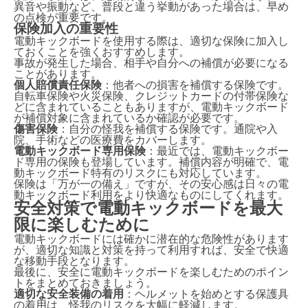
異音や振動など、普段と違う挙動があった場合は、早め
の点検が重要です。
保険加入の重要性
電動キックボードを使用する際は、適切な保険に加入し
ておくことを強くおすすめします。
事故が発生した場合、相手や自分への補償が必要になる
ことがあります。
個人賠償責任保険
：他者への損害を補償する保険です。
自転車保険や火災保険、クレジットカードの付帯保険な
どに含まれていることもありますが、電動キックボード
が補償対象に含まれているか確認が必要です。
傷害保険
：自分の怪我を補償する保険です。通院や入
院、手術などの医療費をカバーします。
電動キックボード専用保険
：最近では、電動キックボー
ド専用の保険も登場しています。補償内容が明確で、電
動キックボード特有のリスクにも対応しています。
保険は「万が一の備え」ですが、その安心感は日々の電
動キックボード利用をより快適なものにしてくれます。
安全対策で電動キックボードを最大
限に楽しむために
電動キックボードには確かに潜在的な危険性があります
が、適切な知識と対策を持って利用すれば、安全で快適
な移動手段となります。
最後に、安全に電動キックボードを楽しむためのポイン
トをまとめておきましょう。
適切な安全装備の着用
：ヘルメットを始めとする保護具
の着用は、怪我のリスクを大幅に軽減します。