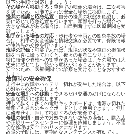
以下の手順で対応しましょう：
その場から移動する
：車道での転倒の場合は、二次被害
を防ぐため、可能であれば安全な場所に移動します。
怪我の確認と応急処置
：自分の怪我の状態を確認し、必
要に応じて応急処置を行います。頭部を打った場合や、
大きな痛みがある場合は、自己判断せずに医療機関を受
診しましょう。
相手がいる場合の対応
：歩行者や車両との衝突事故の場
合は、相手の安全確認と情報交換が必要です。保険情報
や連絡先の交換を行いましょう。
現場の記録
：可能であれば、現場の状況や車両の損傷状
態を写真に撮っておくと、後々の参考になります。
特に頭部や脊椎への衝撃があった場合は、その場では大
丈夫に感じても、後から症状が出ることがあります。
安全のため、医療機関での診察を受けることをおすすめ
します。
故障時の安全確保
走行中に故障やバッテリー切れが発生した場合は、以下
の対応を心がけましょう：
安全な場所への移動
：できるだけ交通の妨げにならない
安全な場所に移動します。
押して歩く
：多くの電動キックボードは、電源が切れた
状態でも通常のキックボードとして使用できます。無理
に修理せず、押して移動するのが安全です。
修理の依頼
：自分で対処できない故障の場合は、購入店
や正規サービスセンターに修理を依頼しましょう。不適
切な修理は安全上のリスクになります。
故障の予防には、定期的なメンテナンスが有効です。