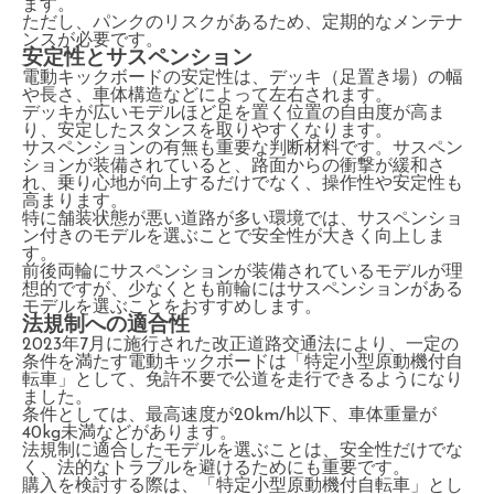
ます。
ただし、パンクのリスクがあるため、定期的なメンテナ
ンスが必要です。
安定性とサスペンション
電動キックボードの安定性は、デッキ（足置き場）の幅
や長さ、車体構造などによって左右されます。
デッキが広いモデルほど足を置く位置の自由度が高ま
り、安定したスタンスを取りやすくなります。
サスペンションの有無も重要な判断材料です。サスペン
ションが装備されていると、路面からの衝撃が緩和さ
れ、乗り心地が向上するだけでなく、操作性や安定性も
高まります。
特に舗装状態が悪い道路が多い環境では、サスペンショ
ン付きのモデルを選ぶことで安全性が大きく向上しま
す。
前後両輪にサスペンションが装備されているモデルが理
想的ですが、少なくとも前輪にはサスペンションがある
モデルを選ぶことをおすすめします。
法規制への適合性
2023年7月に施行された改正道路交通法により、一定の
条件を満たす電動キックボードは「特定小型原動機付自
転車」として、免許不要で公道を走行できるようになり
ました。
条件としては、最高速度が20km/h以下、車体重量が
40kg未満などがあります。
法規制に適合したモデルを選ぶことは、安全性だけでな
く、法的なトラブルを避けるためにも重要です。
購入を検討する際は、「特定小型原動機付自転車」とし