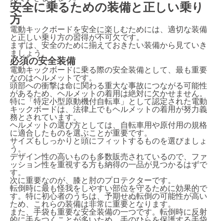
安全に乗るための装備と正しい乗り
方
電動キックボードを安全に楽しむためには、適切な装備
と正しい乗り方の習得が不可欠です。
まずは、安全のために揃えておきたい装備から見ていき
ましょう。
必須の安全装備
電動キックボードに乗る際の安全装備として、最も重要
なのはヘルメットです。
頭部への衝撃は命に関わる重大な事故につながる可能性
があるため、ヘルメットの着用は絶対に欠かせません。
特に「特定小型原動機付自転車」として認定された電動
キックボードは、法律上でもヘルメットの着用が努力義
務とされています。
ヘルメットの選び方としては、自転車用や原付用の規格
に適合したものを選ぶことが重要です。
サイズもしっかりと頭にフィットするものを選びましょ
う。
デザイン性の高いものも多数販売されているので、ファ
ッション性を重視する方も納得の一品が見つかるはずで
す。
次に重要なのが、膝と肘のプロテクターです。
転倒時に最も怪我をしやすい部位を守るために効果的で
す。特に初心者のうちは、予期せぬ転倒の可能性が高い
ため、これらの装備は非常に重要となります。
また、手袋も重要な安全装備の一つです。転倒時に反射
的に手をつくことが多いため、手のひらを保護する手袋