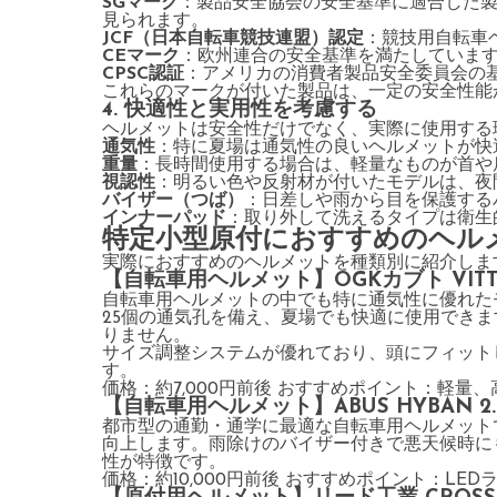
SGマーク
：製品安全協会の安全基準に適合した
見られます。
JCF（日本自転車競技連盟）認定
：競技用自転車
CEマーク
：欧州連合の安全基準を満たしていま
CPSC認証
：アメリカの消費者製品安全委員会の
これらのマークが付いた製品は、一定の安全性能
4. 快適性と実用性を考慮する
ヘルメットは安全性だけでなく、実際に使用する
通気性
：特に夏場は通気性の良いヘルメットが快
重量
：長時間使用する場合は、軽量なものが首や
視認性
：明るい色や反射材が付いたモデルは、夜
バイザー（つば）
：日差しや雨から目を保護する
インナーパッド
：取り外して洗えるタイプは衛生
特定小型原付におすすめのヘル
実際におすすめのヘルメットを種類別に紹介しま
【自転車用ヘルメット】OGKカブト VIT
自転車用ヘルメットの中でも特に通気性に優れた
25個の通気孔を備え、夏場でも快適に使用できま
りません。
サイズ調整システムが優れており、頭にフィット
す。
価格：約7,000円前後 おすすめポイント：軽量
【自転車用ヘルメット】ABUS HYBAN 2
都市型の通勤・通学に最適な自転車用ヘルメット
向上します。雨除けのバイザー付きで悪天候時に
性が特徴です。
価格：約10,000円前後 おすすめポイント：L