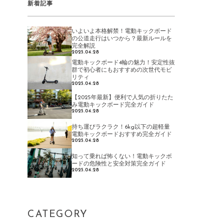
新着記事
いよいよ本格解禁！電動キックボード
の公道走行はいつから？最新ルールを
完全解説
2025.04.28
電動キックボード4輪の魅力！安定性抜
群で初心者にもおすすめの次世代モビ
リティ
2025.04.28
【2025年最新】便利で人気の折りたた
み電動キックボード完全ガイド
2025.04.28
持ち運びラクラク！6kg以下の超軽量
電動キックボードおすすめ完全ガイド
2025.04.28
知って乗れば怖くない！電動キックボ
ードの危険性と安全対策完全ガイド
2025.04.28
CATEGORY