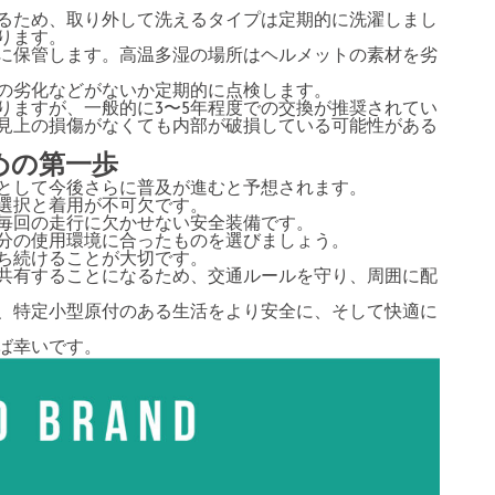
るため、取り外して洗えるタイプは定期的に洗濯しまし
ります。
に保管します。高温多湿の場所はヘルメットの素材を劣
の劣化などがないか定期的に点検します。
りますが、一般的に3〜5年程度での交換が推奨されてい
見上の損傷がなくても内部が破損している可能性がある
めの第一歩
として今後さらに普及が進むと予想されます。
選択と着用が不可欠です。
毎回の走行に欠かせない安全装備です。
分の使用環境に合ったものを選びましょう。
ち続けることが大切です。
共有することになるため、交通ルールを守り、周囲に配
、特定小型原付のある生活をより安全に、そして快適に
ば幸いです。