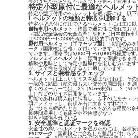
今のうちから適切なヘルメットを選んで着用する
特定小型原付に最適なヘルメッ
特定小型原付用のヘルメットを選ぶ際には、以下
1. ヘルメットの種類と特徴を理解する
特定小型原付に使用できるヘルメットには主に以
自転車用ヘルメット
：軽量で通気性に優れており
（製品安全協会の安全基準）やJCF（日本自転
は3,000円〜15,000円程度と比較的手頃です。
原付用ヘルメット（半キャップ型）
：頭部のみを
ーク（国家検定合格）が付いています。通気性は
ています。価格帯は5,000円〜20,000円程度です
フルフェイスヘルメット
：顔面まで保護できる最
移動や趣味として特定小型原付を楽しむ方におすすめで
が、安全性を最優先する方に適しています。
2. サイズと装着感をチェック
ヘルメットは正しいサイズを選ばなければ、その
一般的に頭囲（頭の最も太い部分の周囲長）を測
多くのメーカーでは、XS（54cm未満）、S（54-56c
上）などのサイズ展開をしています。
可能であれば購入前に試着し、以下の点をチェッ
頭にフィットし、前後左右に大きくずれない
あごひもを締めたとき、指1〜2本が入る程度の余
長時間着用しても痛みや不快感がない
視界が確保されている
3. 安全基準と認証マークを確認
安全性の高いヘルメットを選ぶためには、各種安
PSCマーク
：国家検定に合格した製品に付けられ