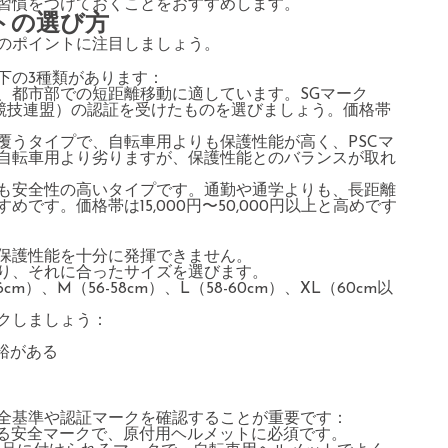
習慣をつけておくことをおすすめします。
トの選び方
のポイントに注目しましょう。
下の3種類があります：
、都市部での短距離移動に適しています。SGマーク
車競技連盟）の認証を受けたものを選びましょう。価格帯
覆うタイプで、自転車用よりも保護性能が高く、PSCマ
自転車用より劣りますが、保護性能とのバランスが取れ
。
も安全性の高いタイプです。通勤や通学よりも、長距離
す。価格帯は15,000円〜50,000円以上と高めです
保護性能を十分に発揮できません。
り、それに合ったサイズを選びます。
m）、M（56-58cm）、L（58-60cm）、XL（60cm以
クしましょう：
裕がある
全基準や認証マークを確認することが重要です：
る安全マークで、原付用ヘルメットに必須です。