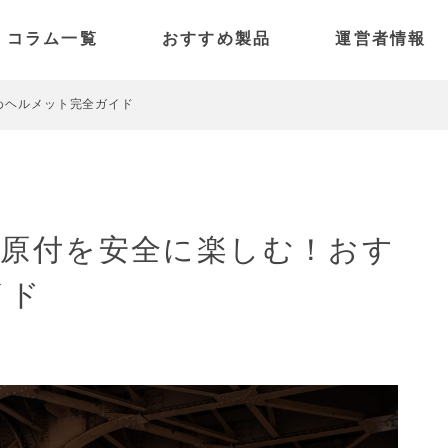
コラム一覧
おすすめ製品
運営者情報
電動アシスト自転車
SPARK
特定小型原付
PANORAMA
めヘルメット完全ガイド
電動キックボード
PICO
PULSE
型原付を安全に楽しむ！おす
イド