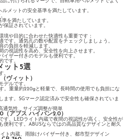
製品に付けられるマークで、自転車用ヘルメットでよく
ヘルメットの安全基準を満たしています。
す。
基準を満たしています。
が保証されています。
環境や目的に合わせた快適性も重要です：
適です。通気孔の数や配置をチェックしましょう。
肩の負担を軽減します。
間の視認性を高め、安全性を向上させます。
バイザー付きのモデルも便利です。
的です。
メット5選
す。
T（ヴィット）
モデルです。
す。重量約220gと軽量で、長時間の使用でも負担にな
します。SGマーク認定済みで安全性も確保されていま
、高通気性、サイズ調整が簡単
.0（アブス ハイバン2.0）
です。LEDライト内蔵で夜間の視認性が高く、安全性が
も便利です。ABUSならではの高品質なデザインと耐久
EDライト内蔵、雨除けバイザー付き、都市型デザイン