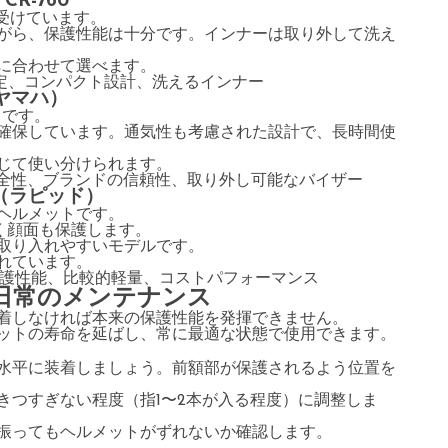
R-760
受けています。
がら、保護性能は十分です。インナーは取り外して洗え
に合わせて選べます。
C認定、コンパクト設計、洗えるインナー
（ヤマハ）
トです。
確保しています。通気性も考慮された設計で、長時間使
じて使い分けられます。
い安全性、ブランドの信頼性、取り外し可能なバイザー
D（ラピッド）
ヘルメットです。
なく顔面も保護します。
取り入れやすいモデルです。
れています。
い保護性能、比較的軽量、コストパフォーマンス
日常のメンテナンス
着しなければ本来の保護性能を発揮できません。
ットの寿命を延ばし、常に最適な状態で使用できます。
水平に装着しましょう。前額部が保護されるよう位置を
きつすぎない程度（指1〜2本が入る程度）に調整しま
振ってもヘルメットがずれないか確認します。