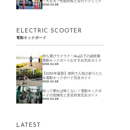
で大丈夫？性能比較と走行テクニック
2025.04.28
ELECTRIC SCOOTER
電動キックボード
持ち運びラクラク！6kg以下の超軽量
電動キックボードおすすめ完全ガイド
2025.04.28
【2025年最新】便利で人気の折りたた
み電動キックボード完全ガイド
2025.04.28
知って乗れば怖くない！電動キックボ
ードの危険性と安全対策完全ガイド
2025.04.28
LATEST