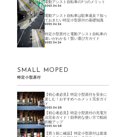
電動アシスト自転車の7つのメリット
2025.04.24
電動アシスト自転車は駐車違反？知っ
ておきたい特定小型原付の基礎知識
2025.04.24
特定小型原付と電動アシスト自転車の
違いがわかる！賢い選び方ガイド
2025.04.24
SMALL MOPED
特定小型原付
【初心者必見】特定小型原付を安全に
楽しむ！おすすめヘルメット完全ガイ
ド
2025.04.28
【初心者必見】特定小型原付の充電方
法完全ガイド！効率的な使い方で航続
距離アップ
2025.04.28
【買う前に確認】特定小型原付は坂道