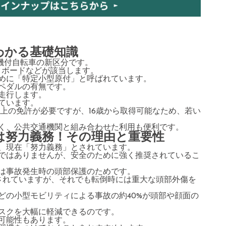
わかる基礎知識
動機付自転車の新区分です。
ックボードなどが該当します。
めに「特定小型原付」と呼ばれています。
ペダルの有無です。
走行します。
ています。
上の免許が必要ですが、16歳から取得可能なため、若い
く、公共交通機関と組み合わせた利用も便利です。
は努力義務！その理由と重要性
、現在「努力義務」とされています。
ではありませんが、安全のために強く推奨されているこ
は事故発生時の頭部保護のためです。
限されていますが、それでも転倒時には重大な頭部外傷を
どの小型モビリティによる事故の約40%が頭部や顔面の
スクを大幅に軽減できるのです。
可能性もあります。