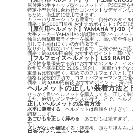
【原付用ヘルメット】リード工業 CROSS C
原付用の半キャップ型ヘルメットで、PSC認定を
特定小型原付に合わせたコンパクトなデザインな
るため、衛生的に使用できます。
カラーバリエーションも豊富で、自分のスタイル
価格：約5,000円前後 おすすめポイント：PS
【原付用ヘルメット】YAMAHA YJ-20
大手メーカーYAMAHAの信頼性の高いヘルメッ
独自の衝撃吸収ライナーを採用し、高い安全性を
用しても蒸れにくいのが特徴です。
取り外し可能なバイザー付きで、天候や好みに応
価格：約8,000円前後 おすすめポイント：高
【フルフェイスヘルメット】LS2 RAPI
安全性を最優先する方におすすめのフルフェイス
欧州安全基準ECE 22.05に適合し、頭部だけで
重量も比較的軽く、初めてのフルフェイスとして
価格も比較的手頃で、コストパフォーマンスに優
価格：約15,000円前後 おすすめポイント：高
ヘルメットの正しい装着方法と
せっかく良いヘルメットを購入しても、正しく装
また、適切なメンテナンスを行うことで、ヘルメ
正しいヘルメットの装着方法
水平に装着する
：ヘルメットは前傾させすぎず、
調整します。
あごひもを正しく締める
：あごひもは緩すぎず、
す。
ズレがないか確認する
：装着後、頭を前後左右に