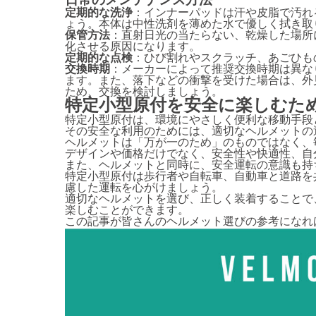
日常のメンテナンス方法
定期的な洗浄
：インナーパッドは汗や皮脂で汚れ
ょう。本体は中性洗剤を薄めた水で優しく拭き取
保管方法
：直射日光の当たらない、乾燥した場所
化させる原因になります。
定期的な点検
：ひび割れやスクラッチ、あごひも
交換時期
：メーカーによって推奨交換時期は異な
ます。また、落下などの衝撃を受けた場合は、外
ため、交換を検討しましょう。
特定小型原付を安全に楽しむた
特定小型原付は、環境にやさしく便利な移動手段
その安全な利用のためには、適切なヘルメットの
ヘルメットは「万が一のため」のものではなく、
デザインや価格だけでなく、安全性や快適性、自
また、ヘルメットと同時に、安全運転の意識も持
特定小型原付は歩行者や自転車、自動車と道路を
慮した運転を心がけましょう。
適切なヘルメットを選び、正しく装着することで
楽しむことができます。
この記事が皆さんのヘルメット選びの参考になれ