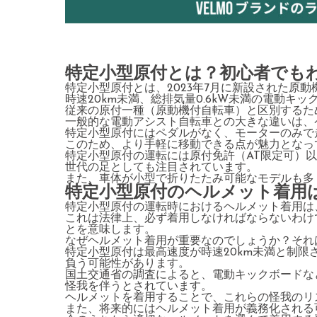
特定小型原付とは？初心者でも
特定小型原付とは、2023年7月に新設された原
時速20km未満、総排気量0.6kW未満の電動キ
従来の原付一種（原動機付自転車）と区別するた
一般的な電動アシスト自転車との大きな違いは、
特定小型原付にはペダルがなく、モーターのみで
このため、より手軽に移動できる点が魅力となっ
特定小型原付の運転には原付免許（AT限定可）以
世代の足としても注目されています。
また、車体が小型で折りたたみ可能なモデルも多
特定小型原付のヘルメット着用
特定小型原付の運転時におけるヘルメット着用は
これは法律上、必ず着用しなければならないわけ
とを意味します。
なぜヘルメット着用が重要なのでしょうか？それ
特定小型原付は最高速度が時速20km未満と制
負う可能性があります。
国土交通省の調査によると、電動キックボードな
怪我を伴うとされています。
ヘルメットを着用することで、これらの怪我のリ
また、将来的にはヘルメット着用が義務化される