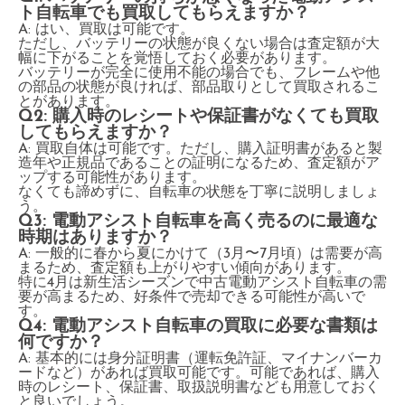
ト自転車でも買取してもらえますか？
A: はい、買取は可能です。
ただし、バッテリーの状態が良くない場合は査定額が大
幅に下がることを覚悟しておく必要があります。
バッテリーが完全に使用不能の場合でも、フレームや他
の部品の状態が良ければ、部品取りとして買取されるこ
とがあります。
Q2: 購入時のレシートや保証書がなくても買取
してもらえますか？
A: 買取自体は可能です。ただし、購入証明書があると製
造年や正規品であることの証明になるため、査定額がア
ップする可能性があります。
なくても諦めずに、自転車の状態を丁寧に説明しましょ
う。
Q3: 電動アシスト自転車を高く売るのに最適な
時期はありますか？
A: 一般的に春から夏にかけて（3月〜7月頃）は需要が高
まるため、査定額も上がりやすい傾向があります。
特に4月は新生活シーズンで中古電動アシスト自転車の需
要が高まるため、好条件で売却できる可能性が高いで
す。
Q4: 電動アシスト自転車の買取に必要な書類は
何ですか？
A: 基本的には身分証明書（運転免許証、マイナンバーカ
ードなど）があれば買取可能です。可能であれば、購入
時のレシート、保証書、取扱説明書なども用意しておく
と良いでしょう。