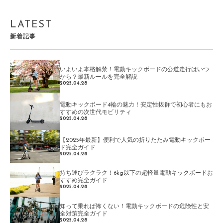
LATEST
新着記事
いよいよ本格解禁！電動キックボードの公道走行はいつ
から？最新ルールを完全解説
2025.04.28
電動キックボード4輪の魅力！安定性抜群で初心者にもお
すすめの次世代モビリティ
2025.04.28
【2025年最新】便利で人気の折りたたみ電動キックボー
ド完全ガイド
2025.04.28
持ち運びラクラク！6kg以下の超軽量電動キックボードお
すすめ完全ガイド
2025.04.28
知って乗れば怖くない！電動キックボードの危険性と安
全対策完全ガイド
2025.04.28