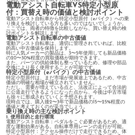
電動アシスト自転車VS特定小型原
付：買替え時の価値と検討ポイント
電動アシスト自転車から特定小型原付（eバイク）への乗
り換えを検討している方も多いのではないでしょうか。
ここでは、両者の特徴を比較しながら、買い替え時の検
討ポイントを解説します。
電動アシスト自転車の中古価値
電動アシスト自転車は、適切に管理されていれば、比較
的高い中古価値を保持します。
特に人気メーカーの製品は、3〜5年使用しても新品価格
の20〜30%程度の買取価格が期待できます。
また、パーツの供給体制も整っているため、修理や部品
交換により長く使用することが可能です。
特定小型原付（eバイク）の中古価値
特定小型原付は、まだ市場が発展途上であるため、中古
価値の明確な相場が確立されていません。
ただし、需要が増えている点と、法改正によって合法的
に公道走行できるようになった点から、今後は中古市場
も徐々に形成されていくと予想されます。
現時点では、購入後2〜3年で新品価格の15〜25%程度の
価値と考えておくのが妥当でしょう。
乗り換え時の主な検討ポイント
1. 使用目的と走行環境
電動アシスト自転車：ペダルをこぐ必要があるため、適
度な運動効果がある。自転車専用レーンの走行が可能。
特定小型原付：アクセル操作だけで走行できるため、体