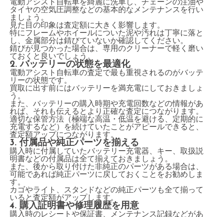
電動アシスト自転車を綺麗に洗車し、チェーンの注油や
タイヤの空気圧調整などの基本的なメンテナンスを行い
ましょう。
見た目の印象は査定額に大きく影響します。
特にフレームやホイールについた泥や汚れは丁寧に落と
し、金属部分は錆びていないか確認してください。
錆びが見つかった場合は、専用のクリーナーで軽く磨い
ておくと良いでしょう。
2. バッテリーの状態を最適化
電動アシスト自転車の査定で最も重視されるのがバッテ
リーの状態です。
買取に出す前にはバッテリーを満充電にしておきましょ
う。
また、バッテリーの購入時期や充電回数などの情報があ
れば、それも伝えるとより正確な査定につながります。
適切な保管方法（極端な高温・低温を避ける、定期的に
充電するなど）を続けていたことがアピールできると、
査定額アップにつながります。
3. 付属品や純正パーツを揃える
購入時に付属していたバッテリー充電器、キー、取扱説
明書などの付属品は全て揃えておきましょう。
また、後から取り付けた非純正のパーツがある場合は、
可能であれば純正パーツに戻しておくことをお勧めしま
す。
カゴやライト、スタンドなどの純正パーツも全て揃って
いると査定額がアップします。
4. 購入証明書や修理履歴を用意
購入時のレシートや保証書、メンテナンス記録などがあ