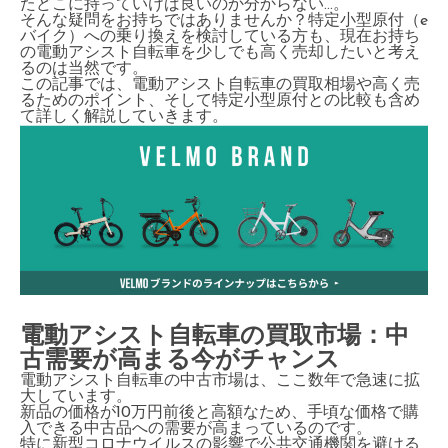
たどこに持っていけば良いのか分からない…。
そんな疑問をお持ちではありませんか？特定小型原付（e
バイク）への乗り換えを検討している方も、現在お持ち
の電動アシスト自転車を少しでも高く売却したいと考え
るのは当然です。
この記事では、電動アシスト自転車の買取相場や高く売
るためのポイント、そして特定小型原付との比較も含め
て詳しく解説していきます。
電動アシスト自転車の買取市場：中
古需要が高まる今がチャンス
電動アシスト自転車の中古市場は、ここ数年で急速に拡
大しています。
新品の価格が10万円前後と高額なため、手頃な価格で購
入できる中古品への需要が高まっているのです。
特に新型コロナウイルスの影響で公共交通機関を避ける