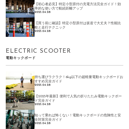
【初心者必見】特定小型原付の充電方法完全ガイド！効
率的な使い方で航続距離アップ
2025.04.28
【買う前に確認】特定小型原付は坂道で大丈夫？性能比
較と走行テクニック
2025.04.28
ELECTRIC SCOOTER
電動キックボード
持ち運びラクラク！6kg以下の超軽量電動キックボードお
すすめ完全ガイド
2025.04.28
【2025年最新】便利で人気の折りたたみ電動キックボー
ド完全ガイド
2025.04.28
知って乗れば怖くない！電動キックボードの危険性と安
全対策完全ガイド
2025.04.28