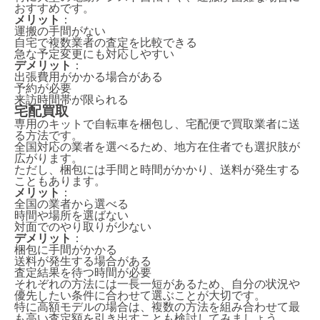
おすすめです。
メリット
：
運搬の手間がない
自宅で複数業者の査定を比較できる
急な予定変更にも対応しやすい
デメリット
：
出張費用がかかる場合がある
予約が必要
来訪時間帯が限られる
宅配買取
専用のキットで自転車を梱包し、宅配便で買取業者に送
る方法です。
全国対応の業者を選べるため、地方在住者でも選択肢が
広がります。
ただし、梱包には手間と時間がかかり、送料が発生する
こともあります。
メリット
：
全国の業者から選べる
時間や場所を選ばない
対面でのやり取りが少ない
デメリット
：
梱包に手間がかかる
送料が発生する場合がある
査定結果を待つ時間が必要
それぞれの方法には一長一短があるため、自分の状況や
優先したい条件に合わせて選ぶことが大切です。
特に高額モデルの場合は、複数の方法を組み合わせて最
も高い査定額を引き出すことも検討してみましょう。