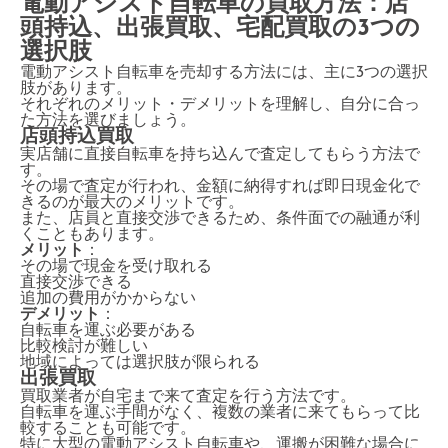
電動アシスト自転車の買取方法：店
頭持込、出張買取、宅配買取の3つの
選択肢
電動アシスト自転車を売却する方法には、主に3つの選択
肢があります。
それぞれのメリット・デメリットを理解し、自分に合っ
た方法を選びましょう。
店頭持込買取
実店舗に直接自転車を持ち込んで査定してもらう方法で
す。
その場で査定が行われ、金額に納得すれば即日現金化で
きるのが最大のメリットです。
また、店員と直接交渉できるため、条件面での融通が利
くこともあります。
メリット
：
その場で現金を受け取れる
直接交渉できる
追加の費用がかからない
デメリット
：
自転車を運ぶ必要がある
比較検討が難しい
地域によっては選択肢が限られる
出張買取
買取業者が自宅まで来て査定を行う方法です。
自転車を運ぶ手間がなく、複数の業者に来てもらって比
較することも可能です。
特に大型の電動アシスト自転車や、運搬が困難な場合に