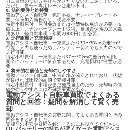
力に自信のない方や汗をかきたくない方に適している。
ただし、自転車専用レーンは走行不可。
2. 法的要件と維持費
電動アシスト自転車：免許不要、ナンバープレート不
要、保険加入義務なし、税金不要。
特定小型原付：原付免許または小型特殊免許が必要（16
歳以上）、ナンバープレート取得、自賠責保険の加入義
務あり、軽自動車税（年間2,000円）が必要。
3. 走行距離と充電頻度
電動アシスト自転車：一充電あたり30〜70kmの走行が
可能。人力も使うため、バッテリー切れでも人力のみで
走行可能。
特定小型原付：一充電あたり20〜50kmの走行が可能。
完全にバッテリーに依存するため、充電切れに注意が必
要。
4. 将来的な価値と売却のしやすさ
電動アシスト自転車：中古市場が確立されており、状態
が良ければ比較的高値で売却可能。
特定小型原付：市場がまだ発展途上のため、売却時の価
値や売りやすさには不確定要素がある。
電動アシスト自転車買取でよくある
質問と回答：疑問を解消して賢く売
却
電動アシスト自転車の買取に関してよくある質問とその
回答をまとめました。
売却前の不安や疑問を解消するのにお役立てください。
Q1: バッテリーの持ちが悪くなった電動アシス