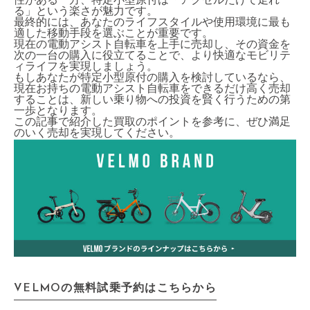
性がある一方、特定小型原付は「アクセルだけで走れ
る」という楽さが魅力です。
最終的には、あなたのライフスタイルや使用環境に最も
適した移動手段を選ぶことが重要です。
現在の電動アシスト自転車を上手に売却し、その資金を
次の一台の購入に役立てることで、より快適なモビリテ
ィライフを実現しましょう。
もしあなたが特定小型原付の購入を検討しているなら、
現在お持ちの電動アシスト自転車をできるだけ高く売却
することは、新しい乗り物への投資を賢く行うための第
一歩となります。
この記事で紹介した買取のポイントを参考に、ぜひ満足
のいく売却を実現してください。
VELMOの無料試乗予約はこちらから