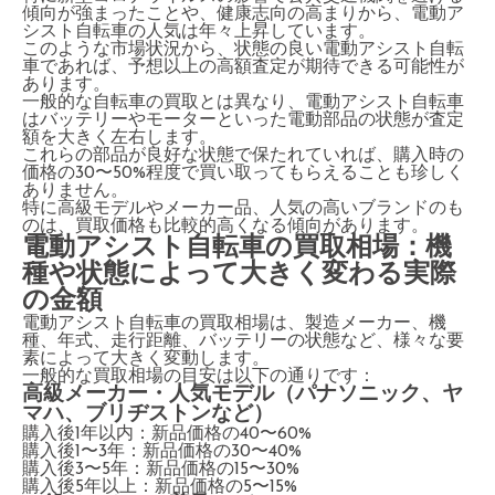
傾向が強まったことや、健康志向の高まりから、電動ア
シスト自転車の人気は年々上昇しています。
このような市場状況から、状態の良い電動アシスト自転
車であれば、予想以上の高額査定が期待できる可能性が
あります。
一般的な自転車の買取とは異なり、電動アシスト自転車
はバッテリーやモーターといった電動部品の状態が査定
額を大きく左右します。
これらの部品が良好な状態で保たれていれば、購入時の
価格の30〜50%程度で買い取ってもらえることも珍しく
ありません。
特に高級モデルやメーカー品、人気の高いブランドのも
のは、買取価格も比較的高くなる傾向があります。
電動アシスト自転車の買取相場：機
種や状態によって大きく変わる実際
の金額
電動アシスト自転車の買取相場は、製造メーカー、機
種、年式、走行距離、バッテリーの状態など、様々な要
素によって大きく変動します。
一般的な買取相場の目安は以下の通りです：
高級メーカー・人気モデル（パナソニック、ヤ
マハ、ブリヂストンなど）
購入後1年以内：新品価格の40〜60%
購入後1〜3年：新品価格の30〜40%
購入後3〜5年：新品価格の15〜30%
購入後5年以上：新品価格の5〜15%