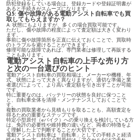
防犯登録をしている場合は、登録カードや登録証明書が
あると手続きがスムーズになります。
Q5: 傷や故障がある電動アシスト自転車でも買
取してもらえますか？
A: 状態にもよりますが、多くの場合買取可能です。
ただし、傷や故障の程度によって査定額は大きく変わり
ます。
事前に傷や故障箇所を正直に伝えておくことで、買取時
のトラブルを避けることができます。
修理可能な故障であれば、専門業者は修理して再販する
こともあります。
電動アシスト自転車の上手な売り方
と次の一台選びのヒント
電動アシスト自転車の買取相場は、メーカーや機種、年
式、状態によって大きく異なりますが、適切な準備と業
者選びによって、より高い査定額を引き出すことが可能
です。
特に重要なのは、バッテリーの状態を良好に保つこと
と、自転車全体を清掃・メンテナンスしておくことで
す。
複数の買取業者から見積もりを取ることも、高額査定を
得るための重要なステップです。
特定小型原付（eバイク）への乗り換えを検討している方
は、免許の必要性や維持費の違いなど、両者の特徴をよ
く理解した上で判断することが大切です。
電動アシスト自転車は「自転車」としての手軽さと経済