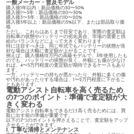
一般メーカー・普及モデル
購入後1年以内：新品価格の30〜50%
購入後1〜3年：新品価格の20〜30%
購入後3〜5年：新品価格の10〜20%
購入後5年以上：新品価格の5%以下、または部品取り価
格
ただし、これらはあくまで目安であり、実際の査定額は
自転車の状態やバッテリーの劣化具合、市場の需要と供
給のバランスなどによって大きく変わります。
特に注目すべきは、同じ年式でもバッテリーの状態が良
好な場合は大幅に査定額が上がることです。
例えば、購入価格12万円の高級モデルで、3年使用したも
のでも、バッテリーの状態が良く、外観にも傷が少なけ
れば、4〜5万円程度の査定額が期待できるケースもあり
ます。
一方、バッテリーの持ちが悪かったり、外観に多くの傷
や汚れがあったりする場合は、1〜2万円程度に下がるこ
ともあります。
電動アシスト自転車を高く売るため
の7つのポイント：準備で査定額が大
きく変わる
電動アシスト自転車をできるだけ高く売るためには、買
取に出す前の準備が重要です。
以下の7つのポイントを押さえることで、査定額をアップ
させることができます。
1. 丁寧な清掃とメンテナンス