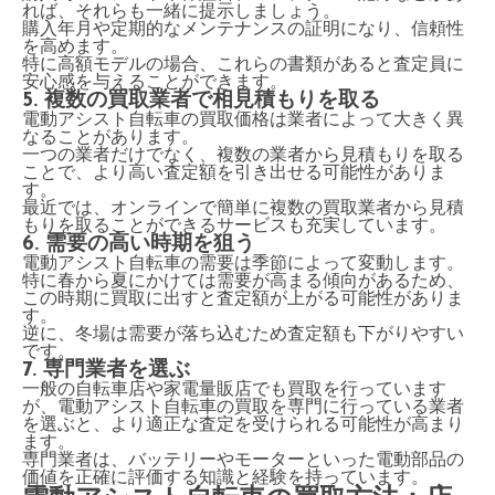
れば、それらも一緒に提示しましょう。
購入年月や定期的なメンテナンスの証明になり、信頼性
を高めます。
特に高額モデルの場合、これらの書類があると査定員に
安心感を与えることができます。
5. 複数の買取業者で相見積もりを取る
電動アシスト自転車の買取価格は業者によって大きく異
なることがあります。
一つの業者だけでなく、複数の業者から見積もりを取る
ことで、より高い査定額を引き出せる可能性がありま
す。
最近では、オンラインで簡単に複数の買取業者から見積
もりを取ることができるサービスも充実しています。
6. 需要の高い時期を狙う
電動アシスト自転車の需要は季節によって変動します。
特に春から夏にかけては需要が高まる傾向があるため、
この時期に買取に出すと査定額が上がる可能性がありま
す。
逆に、冬場は需要が落ち込むため査定額も下がりやすい
です。
7. 専門業者を選ぶ
一般の自転車店や家電量販店でも買取を行っています
が、電動アシスト自転車の買取を専門に行っている業者
を選ぶと、より適正な査定を受けられる可能性が高まり
ます。
専門業者は、バッテリーやモーターといった電動部品の
価値を正確に評価する知識と経験を持っています。