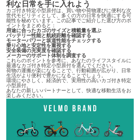
利な日常を手に入れよう
カゴ付き特定小型原付は、買い物や荷物運びに便利な次
世代モビリティとして、多くの方の日常を快適にする可
能性を秘めています。この記事でご紹介した選び方のポ
イントをまとめると：
用途に合ったカゴのサイズと積載量を選ぶ
バッテリー性能と航続距離を確認する
モーターパワーと坂道性能をチェックする
乗り心地と安定性を重視する
安全装備の充実度を確認する
メーカーのサポート体制を調査する
これらのポイントを参考に、あなたのライフスタイルに
最適なカゴ付き特定小型原付を選んでください。
荷物の運搬が楽になることで、行動範囲が広がり、日常
生活がより便利で豊かになることでしょう。
環境にやさしく、経済的で、実用性の高いカゴ付き特定
小型原付。
あなたの新しいパートナーとして、快適な移動生活をお
楽しみください。