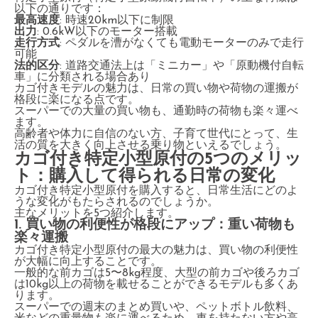
以下の通りです：
最高速度
: 時速20km以下に制限
出力
: 0.6kW以下のモーター搭載
走行方式
: ペダルを漕がなくても電動モーターのみで走行
可能
法的区分
: 道路交通法上は「ミニカー」や「原動機付自転
車」に分類される場合あり
カゴ付きモデルの魅力は、日常の買い物や荷物の運搬が
格段に楽になる点です。
スーパーでの大量の買い物も、通勤時の荷物も楽々運べ
ます。
高齢者や体力に自信のない方、子育て世代にとって、生
活の質を大きく向上させる乗り物といえるでしょう。
カゴ付き特定小型原付の5つのメリッ
ト：購入して得られる日常の変化
カゴ付き特定小型原付を購入すると、日常生活にどのよ
うな変化がもたらされるのでしょうか。
主なメリットを5つ紹介します。
1. 買い物の利便性が格段にアップ：重い荷物も
楽々運搬
カゴ付き特定小型原付の最大の魅力は、買い物の利便性
が大幅に向上することです。
一般的な前カゴは5〜8kg程度、大型の前カゴや後ろカゴ
は10kg以上の荷物を載せることができるモデルも多くあ
ります。
スーパーでの週末のまとめ買いや、ペットボトル飲料、