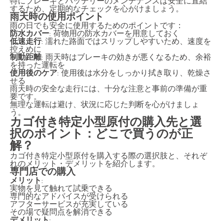
特にブレーキとバッテリーのメンテナンスは安全に直結
するため、定期的なチェックを心がけましょう。
雨天時の使用ポイント
雨の日でも安全に使用するためのポイントです：
防水カバー
: 荷物用の防水カバーを用意しておく
低速走行
: 濡れた路面ではスリップしやすいため、速度を
控えめに
制動距離
: 雨天時はブレーキの効きが悪くなるため、余裕
を持った運転を
使用後のケア
: 使用後は水分をしっかり拭き取り、乾燥さ
せる
雨天時の安全な走行には、十分な注意と事前の準備が重
要です。
無理な運転は避け、状況に応じた判断を心がけましょ
う。
カゴ付き特定小型原付の購入先と選
択のポイント：どこで買うのが正
解？
カゴ付き特定小型原付を購入する際の選択肢と、それぞ
れのメリット・デメリットを紹介します。
専門店での購入
メリット
:
実物を見て触れて試乗できる
専門的なアドバイスが受けられる
アフターサービスが充実している
その場で疑問点を解消できる
デメリット
: