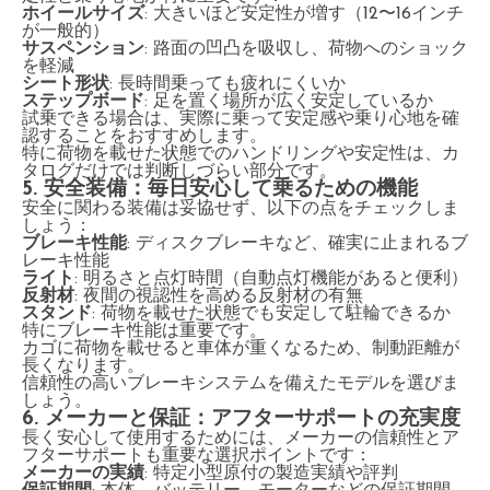
ホイールサイズ
: 大きいほど安定性が増す（12〜16インチ
が一般的）
サスペンション
: 路面の凹凸を吸収し、荷物へのショック
を軽減
シート形状
: 長時間乗っても疲れにくいか
ステップボード
: 足を置く場所が広く安定しているか
試乗できる場合は、実際に乗って安定感や乗り心地を確
認することをおすすめします。
特に荷物を載せた状態でのハンドリングや安定性は、カ
タログだけでは判断しづらい部分です。
5. 安全装備：毎日安心して乗るための機能
安全に関わる装備は妥協せず、以下の点をチェックしま
しょう：
ブレーキ性能
: ディスクブレーキなど、確実に止まれるブ
レーキ性能
ライト
: 明るさと点灯時間（自動点灯機能があると便利）
反射材
: 夜間の視認性を高める反射材の有無
スタンド
: 荷物を載せた状態でも安定して駐輪できるか
特にブレーキ性能は重要です。
カゴに荷物を載せると車体が重くなるため、制動距離が
長くなります。
信頼性の高いブレーキシステムを備えたモデルを選びま
しょう。
6. メーカーと保証：アフターサポートの充実度
長く安心して使用するためには、メーカーの信頼性とア
フターサポートも重要な選択ポイントです：
メーカーの実績
: 特定小型原付の製造実績や評判