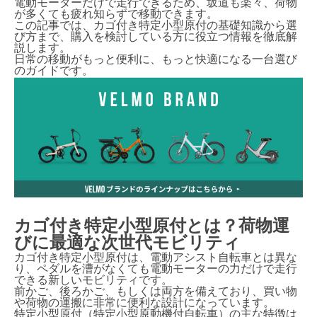
電動モーターだけで走行できるため、坂道も楽々、荷物
が多くても疲れ知らずで移動できます。
この記事では、カゴ付き特定小型原付の基礎知識から選
び方まで、購入を検討している方に役立つ情報を徹底解
説します。
日常の移動がもっと便利に、もっと快適になる一台選び
のガイドです。
カゴ付き特定小型原付とは？荷物運
びに最適な次世代モビリティ
カゴ付き特定小型原付は、電動アシスト自転車とは異な
り、ペダルを漕がなくても電動モーターの力だけで走行
できる新しいモビリティです。
前かご、後ろかご、もしくは両方を備えており、買い物
や荷物の運搬に非常に便利な設計になっています。
特定小型原付（特定小型原動機付自転車）の主な特徴は