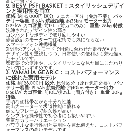
高い一台です。
2. BESV PSF1 BASKET：スタイリッシュデザイ
ンと実用性を両立
価格
: 約145,000円
区分
: ミニカー区分（免許不要）
バッ
テリー容量
: 11.6Ah
航続距離
: 約35km
モーター出力
:
0.25kW
カゴ容量
: 前15L（前カゴのみ）
重量
: 28kg
特徴
:
洗練されたデザイン性の高さ
コンパクトなボディで取り回しやすい
静音設計のモーターで住宅街でも気にならない
スマートフォン連携機能
3段階のアシストモードで用途に合わせた走行が可能
デザイン性を重視しつつ、日常使いの便利さも兼ね備え
たモデルです。
都市部での使用や、スタイリッシュな見た目にこだわり
たい方におすすめです。
3. YAMAHA GEAR-C：コストパフォーマンス
に優れた実用モデル
価格
: 約128,000円
区分
: 原付区分（原付免許必要）
バッ
テリー容量
: 12.3Ah
航続距離
: 約40km
モーター出力
:
0.58kW
カゴ容量
: 前10L/後22L（両方付き）
重量
: 30kg
特徴
:
手頃な価格帯ながら十分な性能
高出力モーターで坂道性能に優れる
頑丈なフレームで耐久性が高い
シンプルな操作性で初心者にも扱いやすい
豊富なカラーバリエーション
パワフルな走行性能と実用性を兼ね備えた、コストパフ
ォーマンスの高いモデルです。