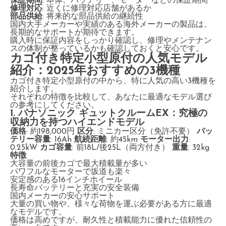
保証期間
: 本体、バッテリー、モーターなどの保証期間
修理対応
: 近くに修理対応店舗があるか
部品供給
: 将来的な部品供給の継続性
国内大手メーカーや実績のある海外メーカーの製品は、
長期的なサポートが期待できます。
購入時に保証内容をしっかり確認し、修理やメンテナン
スの体制が整っているかも確認しておくと安心です。
カゴ付き特定小型原付の人気モデル
紹介：2025年おすすめの3機種
カゴ付き特定小型原付の中から、特に人気の高い3機種を
紹介します。
それぞれの特徴を比較して、あなたに最適なモデル選び
の参考にしてください。
1. パナソニック ギュットクルームEX：究極の
収納力を持つハイエンドモデル
価格
: 約198,000円
区分
: ミニカー区分（免許不要）
バッ
テリー容量
: 16Ah
航続距離
: 約45km
モーター出力
:
0.25kW
カゴ容量
: 前18L/後25L（両方付き）
重量
: 32kg
特徴
:
大容量の前後カゴで最大積載量が多い
パワフルなモーターで坂道も楽々
安定感のある16インチホイール
長寿命バッテリーと充実の安全装備
国内メーカーの安心サポート
大量の買い物や、様々な荷物を運ぶ必要がある方に最適
なモデルです。
価格は高めですが、耐久性と積載能力に優れた信頼性の