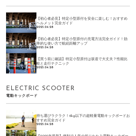
【初心者必見】特定小型原付を安全に楽しむ！おすすめ
ヘルメット完全ガイド
2025.04.28
【初心者必見】特定小型原付の充電方法完全ガイド！効
率的な使い方で航続距離アップ
2025.04.28
【買う前に確認】特定小型原付は坂道で大丈夫？性能比
較と走行テクニック
2025.04.28
ELECTRIC SCOOTER
電動キックボード
持ち運びラクラク！6kg以下の超軽量電動キックボードお
すすめ完全ガイド
2025.04.28