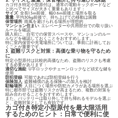
2. サイズと重量：保管場所と持ち運びの課題
カゴ付き特定小型原付は、通常の電動キックボードなど
と比べてサイズが大きく重量もあります：
サイズ
: 全長1.5m前後、幅0.6m前後と場所を取る
重量
: 平均30kg前後で、持ち上げての移動は困難
保管場所
: 雨風を避けられる場所が理想的
マンション住まい
: エレベーターや共用部分での取り扱い
ルールを確認
購入前に、自宅での保管スペースや、マンションのルー
ルなどを確認しておくことをおすすめします。
特に室内保管や充電場所については、事前に計画してお
くことが重要です。
3. 盗難リスクと対策：高価な乗り物を守るため
に
特定小型原付は比較的高価なため、盗難のリスクも考慮
する必要があります：
適切な施錠
: U字ロックやチェーンロックなど頑丈な鍵を
使用
防犯登録
: 可能であれば防犯登録を行う
保険加入
: 盗難補償のある保険への加入を検討
駐輪場所
: 人目につく場所や防犯カメラがある場所を選ぶ
特に都市部では盗難リスクが高まるため、複数の対策を
組み合わせることをおすすめします。
また、バッテリーは取り外して持ち帰れるモデルを選ぶ
と、盗難対策としても有効です。
カゴ付き特定小型原付を最大限活用
するためのヒント：日常で便利に使