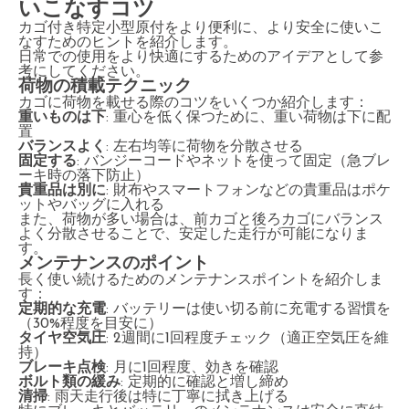
いこなすコツ
カゴ付き特定小型原付をより便利に、より安全に使いこ
なすためのヒントを紹介します。
日常での使用をより快適にするためのアイデアとして参
考にしてください。
荷物の積載テクニック
カゴに荷物を載せる際のコツをいくつか紹介します：
重いものは下
: 重心を低く保つために、重い荷物は下に配
置
バランスよく
: 左右均等に荷物を分散させる
固定する
: バンジーコードやネットを使って固定（急ブレ
ーキ時の落下防止）
貴重品は別に
: 財布やスマートフォンなどの貴重品はポケ
ットやバッグに入れる
また、荷物が多い場合は、前カゴと後ろカゴにバランス
よく分散させることで、安定した走行が可能になりま
す。
メンテナンスのポイント
長く使い続けるためのメンテナンスポイントを紹介しま
す：
定期的な充電
: バッテリーは使い切る前に充電する習慣を
（30%程度を目安に）
タイヤ空気圧
: 2週間に1回程度チェック（適正空気圧を維
持）
ブレーキ点検
: 月に1回程度、効きを確認
ボルト類の緩み
: 定期的に確認と増し締め
清掃
: 雨天走行後は特に丁寧に拭き上げる