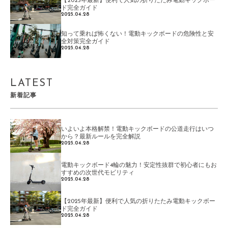
【2025年最新】便利で人気の折りたたみ電動キックボー
ド完全ガイド
2025.04.28
知って乗れば怖くない！電動キックボードの危険性と安
全対策完全ガイド
2025.04.28
LATEST
新着記事
いよいよ本格解禁！電動キックボードの公道走行はいつ
から？最新ルールを完全解説
2025.04.28
電動キックボード4輪の魅力！安定性抜群で初心者にもお
すすめの次世代モビリティ
2025.04.28
【2025年最新】便利で人気の折りたたみ電動キックボー
ド完全ガイド
2025.04.28