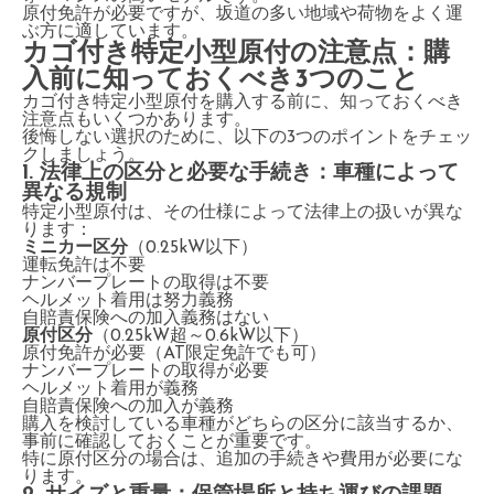
原付免許が必要ですが、坂道の多い地域や荷物をよく運
ぶ方に適しています。
カゴ付き特定小型原付の注意点：購
入前に知っておくべき3つのこと
カゴ付き特定小型原付を購入する前に、知っておくべき
注意点もいくつかあります。
後悔しない選択のために、以下の3つのポイントをチェッ
クしましょう。
1. 法律上の区分と必要な手続き：車種によって
異なる規制
特定小型原付は、その仕様によって法律上の扱いが異な
ります：
ミニカー区分
（0.25kW以下）
運転免許は不要
ナンバープレートの取得は不要
ヘルメット着用は努力義務
自賠責保険への加入義務はない
原付区分
（0.25kW超～0.6kW以下）
原付免許が必要（AT限定免許でも可）
ナンバープレートの取得が必要
ヘルメット着用が義務
自賠責保険への加入が義務
購入を検討している車種がどちらの区分に該当するか、
事前に確認しておくことが重要です。
特に原付区分の場合は、追加の手続きや費用が必要にな
ります。