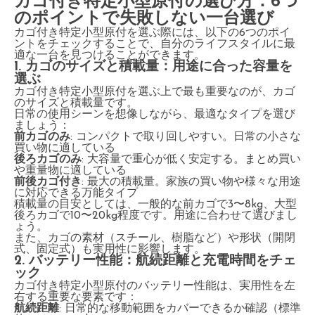
カゴ付き特定小型原付の選び方：6つ
のポイントで失敗しない一台選び
カゴ付き特定小型原付を選ぶ際には、以下の6つのポイ
ントをチェックすることで、自分のライフスタイルに最
適な一台を見つけることができます。
1. カゴのサイズと積載量：用途に合った容量を
選ぶ
カゴ付き特定小型原付を選ぶ上で最も重要なのが、カゴ
のサイズと積載量です。
日常の使用シーンを想像しながら、最適なタイプを選び
ましょう：
前カゴのみ
: コンパクトで取り回しやすい。日常の小さな
買い物に適している
後ろカゴのみ
: 大容量で重心が低く安定する。まとめ買い
や重量物に適している
前後カゴ付き
: 最大の積載量。家族の買い物や様々な用途
に対応できる万能タイプ
積載量の目安としては、一般的な前カゴで3〜8kg、大型
後ろカゴで10〜20kg程度です。用途に合わせて選びまし
ょう。
また、カゴの素材（スチール、樹脂など）や形状（開閉
式、固定式）も実用性に影響します。
2. バッテリー性能：航続距離と充電時間をチェ
ック
カゴ付き特定小型原付のバッテリー性能は、実用性を左
右する重要な要素です：
航続距離
: 日常的な移動範囲をカバーできるか確認（標準