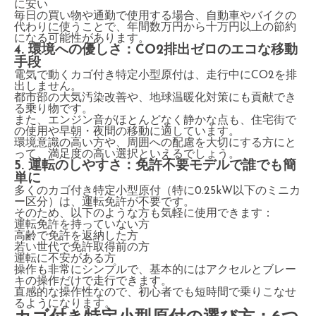
に安い
毎日の買い物や通勤で使用する場合、自動車やバイクの
代わりに使うことで、年間数万円から十万円以上の節約
になる可能性があります。
4. 環境への優しさ：CO2排出ゼロのエコな移動
手段
電気で動くカゴ付き特定小型原付は、走行中にCO2を排
出しません。
都市部の大気汚染改善や、地球温暖化対策にも貢献でき
る乗り物です。
また、エンジン音がほとんどなく静かな点も、住宅街で
の使用や早朝・夜間の移動に適しています。
環境意識の高い方や、周囲への配慮を大切にする方にと
って、満足度の高い選択といえるでしょう。
5. 運転のしやすさ：免許不要モデルで誰でも簡
単に
多くのカゴ付き特定小型原付（特に0.25kW以下のミニカ
ー区分）は、運転免許が不要です。
そのため、以下のような方も気軽に使用できます：
運転免許を持っていない方
高齢で免許を返納した方
若い世代で免許取得前の方
運転に不安がある方
操作も非常にシンプルで、基本的にはアクセルとブレー
キの操作だけで走行できます。
直感的な操作性なので、初心者でも短時間で乗りこなせ
るようになります。