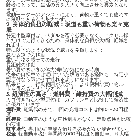
米などの重量物も楽に運べるため、車を持たない方や高
齢者にとって、生活の質を大きく向上させる要素となり
ます。
電動モーターのアシストにより、荷物が重くても疲れず
に移動できる点も魅力です。
2. 身体的負担の軽減：坂道も重い荷物も楽々克
服
特定小型原付は、ペダルを漕ぐ必要がなく、アクセル操
作だけで走行できるため、身体的な負担が大幅に軽減さ
れます。
特に以下のような状況で威力を発揮します：
急な坂道での移動
重い荷物を載せての走行
長距離の移動
暑い夏や寒い冬の体力消耗が気になる時期
従来の自転車では避けていた坂道のある経路も、特定小
型原付なら気にせず通れるようになります。
結果として、行動範囲が広がり、より便利な買い物ルー
トを選べるようになるでしょう。
3. 経済性の高さ：燃料費・維持費の大幅削減
カゴ付き特定小型原付は、ガソリン車と比較して経済性
に優れています：
燃料費
: 電気代のみで、1回の充電コストは約10〜20円程
度
維持費
: 自動車のような車検制度がなく、定期点検も比較
的安価
駐車場代
: 専用の駐車場を借りる必要がない場合が多い
税金
: 軽自動車税は年間約2,000円程度と自動車より大幅