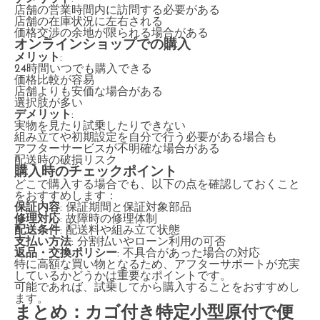
店舗の営業時間内に訪問する必要がある
店舗の在庫状況に左右される
価格交渉の余地が限られる場合がある
オンラインショップでの購入
メリット
:
24時間いつでも購入できる
価格比較が容易
店舗よりも安価な場合がある
選択肢が多い
デメリット
:
実物を見たり試乗したりできない
組み立てや初期設定を自分で行う必要がある場合も
アフターサービスが不明確な場合がある
配送時の破損リスク
購入時のチェックポイント
どこで購入する場合でも、以下の点を確認しておくこと
をおすすめします：
保証内容
: 保証期間と保証対象部品
修理対応
: 故障時の修理体制
配送条件
: 配送料や組み立て状態
支払い方法
: 分割払いやローン利用の可否
返品・交換ポリシー
: 不具合があった場合の対応
特に高額な買い物となるため、アフターサポートが充実
しているかどうかは重要なポイントです。
可能であれば、試乗してから購入することをおすすめし
ます。
まとめ：カゴ付き特定小型原付で便