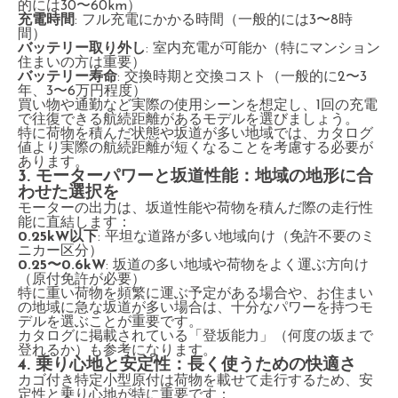
的には30〜60km）
充電時間
: フル充電にかかる時間（一般的には3〜8時
間）
バッテリー取り外し
: 室内充電が可能か（特にマンション
住まいの方は重要）
バッテリー寿命
: 交換時期と交換コスト（一般的に2〜3
年、3〜6万円程度）
買い物や通勤など実際の使用シーンを想定し、1回の充電
で往復できる航続距離があるモデルを選びましょう。
特に荷物を積んだ状態や坂道が多い地域では、カタログ
値より実際の航続距離が短くなることを考慮する必要が
あります。
3. モーターパワーと坂道性能：地域の地形に合
わせた選択を
モーターの出力は、坂道性能や荷物を積んだ際の走行性
能に直結します：
0.25kW以下
: 平坦な道路が多い地域向け（免許不要のミ
ニカー区分）
0.25〜0.6kW
: 坂道の多い地域や荷物をよく運ぶ方向け
（原付免許が必要）
特に重い荷物を頻繁に運ぶ予定がある場合や、お住まい
の地域に急な坂道が多い場合は、十分なパワーを持つモ
デルを選ぶことが重要です。
カタログに掲載されている「登坂能力」（何度の坂まで
登れるか）も参考になります。
4. 乗り心地と安定性：長く使うための快適さ
カゴ付き特定小型原付は荷物を載せて走行するため、安
定性と乗り心地が特に重要です：