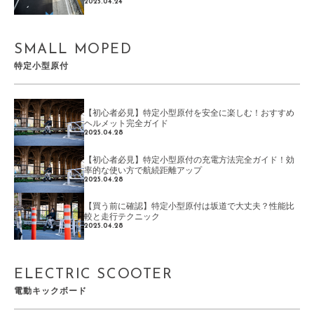
2025.04.24
SMALL MOPED
特定小型原付
【初心者必見】特定小型原付を安全に楽しむ！おすすめ
ヘルメット完全ガイド
2025.04.28
【初心者必見】特定小型原付の充電方法完全ガイド！効
率的な使い方で航続距離アップ
2025.04.28
【買う前に確認】特定小型原付は坂道で大丈夫？性能比
較と走行テクニック
2025.04.28
ELECTRIC SCOOTER
電動キックボード