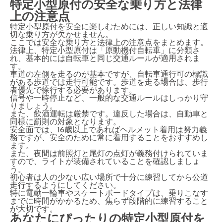
特定小型原付の安全な乗り方と法律
上の注意点
特定小型原付を安全に楽しむためには、正しい知識と適
切な乗り方が欠かせません。
ここでは安全な乗り方と法律上の注意点をまとめます。
法律上、特定小型原付は「原動機付自転車」に分類さ
れ、基本的には自転車と同じ交通ルールが適用されま
す。
車道の左側を走るのが基本ですが、自転車通行可の標識
がある歩道では走行可能です。歩道を走る場合は、歩行
者優先で徐行する必要があります。
信号や一時停止など、一般的な交通ルールはしっかり守
りましょう。
また、飲酒運転は厳禁です。違反した場合は、自動車と
同様に罰則の対象となります。
安全面では、16歳以上であればヘルメット着用は努力義
務ですが、安全のために常に着用することをおすすめし
ます。
また、夜間は前照灯と尾灯の点灯が義務付けられていま
すので、ライトが装備されていることを確認しましょ
う。
初心者は人の少ない広い場所で十分に練習してから公道
走行するようにしてください。
特に電動一輪車やスケートボードタイプは、乗りこなす
までに時間がかかるため、焦らず段階的に練習すること
が大切です。
あなたにぴったりの特定小型原付を