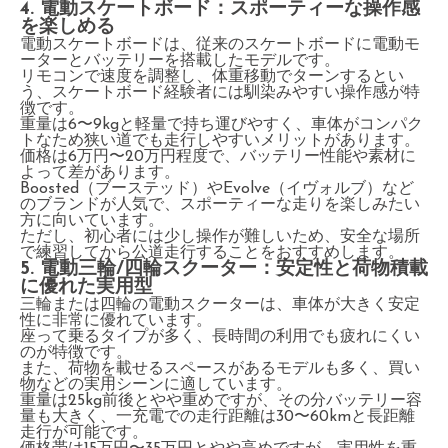
4. 電動スケートボード：スポーティーな操作感
を楽しめる
電動スケートボードは、従来のスケートボードに電動モ
ーターとバッテリーを搭載したモデルです。
リモコンで速度を調整し、体重移動でターンするとい
う、スケートボード経験者には馴染みやすい操作感が特
徴です。
重量は6〜9kgと軽量で持ち運びやすく、車体がコンパク
トなため狭い道でも走行しやすいメリットがあります。
価格は6万円〜20万円程度で、バッテリー性能や素材に
よって差があります。
Boosted（ブーステッド）やEvolve（イヴォルブ）など
のブランドが人気で、スポーティーな走りを楽しみたい
方に向いています。
ただし、初心者には少し操作が難しいため、安全な場所
で練習してから公道走行することをおすすめします。
5. 電動三輪/四輪スクーター：安定性と荷物積載
に優れた実用型
三輪または四輪の電動スクーターは、車体が大きく安定
性に非常に優れています。
座って乗るタイプが多く、長時間の利用でも疲れにくい
のが特徴です。
また、荷物を載せるスペースがあるモデルも多く、買い
物などの実用シーンに適しています。
重量は25kg前後とやや重めですが、その分バッテリー容
量も大きく、一充電での走行距離は30〜60kmと長距離
走行が可能です。