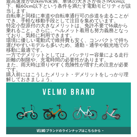
最高速度が20km/h未満、車体の大きさが長さ190cm以
下、幅60cm以下という条件を満たす電動モビリティが該
当します。
自転車と同様に車道や自転車通行可の歩道を走ることが
でき、手軽な移動手段として注目を集めています。
特定小型原付の大きなメリットは、免許不要で16歳から
乗れること。さらに、ヘルメット着用も努力義務となっ
ており、気軽に利用できます。
環境に優しい電動式で維持費も安く、コンパクトで持ち
運びやすいモデルも多いため、通勤・通学や観光地での
移動に最適です。
一方でデメリットとしては、バッテリー容量による走行
距離の制限や、充電時間の必要性があります。
また、雨天時は滑りやすく危険性が増すため注意が必要
です。
購入前にはこうしたメリット・デメリットをしっかり理
解しておきましょう。