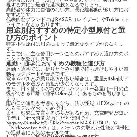
価格帯は15万円〜35万円とやや高めですが、実用性を重
視する方には最適な選択肢となるでしょう。
高齢者や体力に自信のない方、長距離移動が多い方にお
すすめです。
代表的なブランドにはRASOR（レイザー）やTrikke（ト
ライク）などがあります。
用途別おすすめの特定小型原付と選
び方のポイント
特定小型原付は用途によって最適なタイプが異なりま
す。
ここでは、主な使用シーンごとのおすすめと選び方のポ
イントを紹介します。
通勤・通学におすすめの機種と選び方
通勤・通学では、折りたたみ可能で持ち運びしやすい電
動キックボードが最適です。
電車やバスとの乗り継ぎが多い場合は、重量が15kg以下
のモデルを選ぶと負担が少なくなります。
また、日々使うものなので、バッテリー容量は一日の往
復ができる距離（通常20km以上）あるものを選びまし
ょう。
雨の日の通勤も考慮するなら、防水性能（IPX4以上）の
あるモデルがおすすめです。
また、頻繁に充電する必要があるため、充電時間が短い
モデル（4〜6時間以内）だと便利です。
Segway-Ninebotの「KickScooter MAX G30LP」や
「KickScooter E45」は、バランスの取れた性能と携帯性
で通勤者に人気のモデルです。