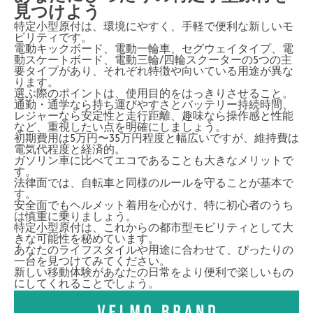
見つけよう
特定小型原付は、環境にやすく、手軽で便利な新しいモ
ビリティです。
電動キックボード、電動一輪車、セグウェイタイプ、電
動スケートボード、電動三輪/四輪スクーターの5つの主
要タイプがあり、それぞれ特徴や向いている用途が異な
ります。
選ぶ際のポイントは、使用目的をはっきりさせること。
通勤・通学なら持ち運びやすさとバッテリー持続時間、
レジャーなら安定性と走行距離、趣味なら操作感と性能
など、重視したい点を明確にしましょう。
初期費用は5万円〜35万円程度と幅広いですが、維持費は
電気代程度と経済的。
ガソリン車に比べてエコであることも大きなメリットで
す。
法律面では、自転車と同様のルールを守ることが基本で
す。
安全面でもヘルメット着用を心がけ、特に初心者のうち
は慎重に乗りましょう。
特定小型原付は、これからの都市型モビリティとして大
きな可能性を秘めています。
あなたのライフスタイルや用途に合わせて、ぴったりの
一台を見つけてみてください。
新しい移動体験があなたの日常をより便利で楽しいもの
にしてくれることでしょう。