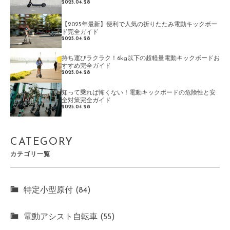
2025.04.28
【2025年最新】便利で人気の折りたたみ電動キックボー
ド完全ガイド
2025.04.28
持ち運びラクラク！6kg以下の超軽量電動キックボードお
すすめ完全ガイド
2025.04.28
知って乗れば怖くない！電動キックボードの危険性と安
全対策完全ガイド
2025.04.28
CATEGORY
カテゴリ一覧
特定小型原付 (84)
電動アシスト自転車 (55)