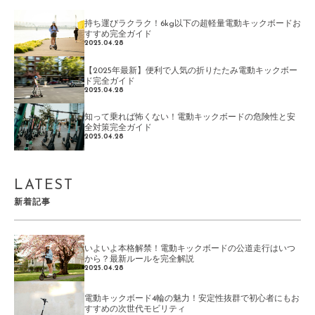
持ち運びラクラク！6kg以下の超軽量電動キックボードお
すすめ完全ガイド
2025.04.28
【2025年最新】便利で人気の折りたたみ電動キックボー
ド完全ガイド
2025.04.28
知って乗れば怖くない！電動キックボードの危険性と安
全対策完全ガイド
2025.04.28
LATEST
新着記事
いよいよ本格解禁！電動キックボードの公道走行はいつ
から？最新ルールを完全解説
2025.04.28
電動キックボード4輪の魅力！安定性抜群で初心者にもお
すすめの次世代モビリティ