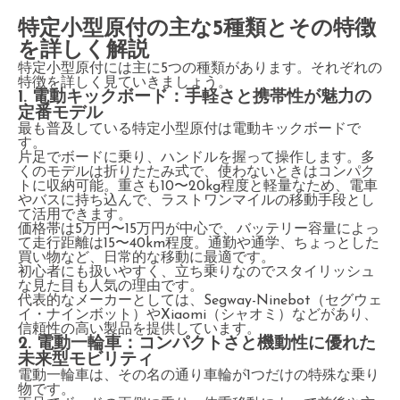
特定小型原付の主な5種類とその特徴
を詳しく解説
特定小型原付には主に5つの種類があります。それぞれの
特徴を詳しく見ていきましょう。
1. 電動キックボード：手軽さと携帯性が魅力の
定番モデル
最も普及している特定小型原付は電動キックボードで
す。
片足でボードに乗り、ハンドルを握って操作します。多
くのモデルは折りたたみ式で、使わないときはコンパク
トに収納可能。重さも10〜20kg程度と軽量なため、電車
やバスに持ち込んで、ラストワンマイルの移動手段とし
て活用できます。
価格帯は5万円〜15万円が中心で、バッテリー容量によっ
て走行距離は15〜40km程度。通勤や通学、ちょっとした
買い物など、日常的な移動に最適です。
初心者にも扱いやすく、立ち乗りなのでスタイリッシュ
な見た目も人気の理由です。
代表的なメーカーとしては、Segway-Ninebot（セグウェ
イ・ナインボット）やXiaomi（シャオミ）などがあり、
信頼性の高い製品を提供しています。
2. 電動一輪車：コンパクトさと機動性に優れた
未来型モビリティ
電動一輪車は、その名の通り車輪が1つだけの特殊な乗り
物です。