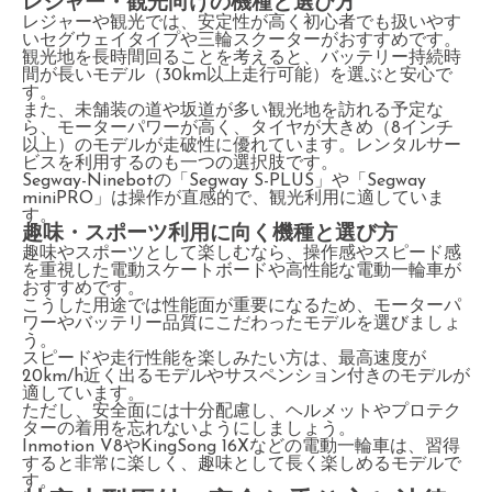
レジャー・観光向けの機種と選び方
レジャーや観光では、安定性が高く初心者でも扱いやす
いセグウェイタイプや三輪スクーターがおすすめです。
観光地を長時間回ることを考えると、バッテリー持続時
間が長いモデル（30km以上走行可能）を選ぶと安心で
す。
また、未舗装の道や坂道が多い観光地を訪れる予定な
ら、モーターパワーが高く、タイヤが大きめ（8インチ
以上）のモデルが走破性に優れています。レンタルサー
ビスを利用するのも一つの選択肢です。
Segway-Ninebotの「Segway S-PLUS」や「Segway
miniPRO」は操作が直感的で、観光利用に適していま
す。
趣味・スポーツ利用に向く機種と選び方
趣味やスポーツとして楽しむなら、操作感やスピード感
を重視した電動スケートボードや高性能な電動一輪車が
おすすめです。
こうした用途では性能面が重要になるため、モーターパ
ワーやバッテリー品質にこだわったモデルを選びましょ
う。
スピードや走行性能を楽しみたい方は、最高速度が
20km/h近く出るモデルやサスペンション付きのモデルが
適しています。
ただし、安全面には十分配慮し、ヘルメットやプロテク
ターの着用を忘れないようにしましょう。
Inmotion V8やKingSong 16Xなどの電動一輪車は、習得
すると非常に楽しく、趣味として長く楽しめるモデルで
す。