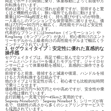
両足でボードの両側に乗り、体重移動によって前後や方
向転換を行います。
初めは乗りこなすのに慣れが必要ですが、習得すると驚
くほど機動性が高く、狭い場所でも自在に動けます。
重量は10〜15kg程度と軽く、持ち運びやすいのが特徴。
一人暮らしのマンションでも保管場所に困りません。価
格は7万円〜20万円と幅広く、高性能モデルほど安定性
や走行距離が向上します。
代表的なブランドにはInmotion（インモーション）や
KingSong（キングソング）があり、初心者向けのエント
リーモデルから上級者向けの高性能モデルまで幅広くラ
インナップされています。
3. セグウェイタイプ：安定性に優れた直感的な
操作感
セグウェイタイプは、両足で横に並んで立つプラットフ
ォームとハンドルバーを備えたモデルです。ジャイロセ
ンサーによって体重移動を感知し、直感的に操作できる
のが魅力。
前傾すると前進、後傾すると減速や後退、ハンドルを傾
けると方向転換する仕組みです。
他のタイプより安定性が高く、初心者でも比較的短時間
で乗りこなせます。
価格帯は10万円〜30万円とやや高めですが、安全性や乗
り心地は優れています。
走行距離も一充電で20〜45kmと実用的です。
Segway-Ninebotの「Segway Ninebot S」シリーズが有
名で、信頼性の高さから多くのシェアリングサービスで
も採用されています。