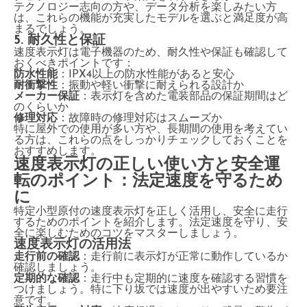
テクノロジー志向の方や、データ分析を楽しみたい方
は、これらの機能が充実したモデルを選ぶと満足度が高
まるでしょう。
5. 耐久性と保証
速度表示灯は電子機器のため、耐久性や保証も確認して
おくべきポイントです：
防水性能
：IPX4以上の防水性能があると安心
耐衝撃性
：振動や軽い衝撃に耐えられる設計か
メーカー保証
：表示灯を含めた電装部品の保証期間はど
のくらいか
修理対応
：故障時の修理対応はスムーズか
特に屋外での使用が多い方や、長期間の使用を考えてい
る方は、これらの点をしっかりチェックしておくことを
おすすめします。
速度表示灯の正しい使い方と安全運
転のポイント：法定速度を守るため
に
特定小型原付の速度表示灯を正しく活用し、安全に走行
するためのポイントを紹介します。法定速度を守り、安
全に楽しむためのコツをマスターしましょう。
速度表示灯の活用法
走行前の確認
：走行前に表示灯が正常に動作しているか
確認しましょう。
定期的な確認
：走行中も定期的に速度を確認する習慣を
つけましょう。特に下り坂では速度が出やすいため要注
意です。