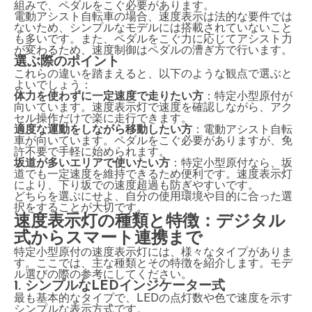
組みで、ペダルをこぐ必要があります。
電動アシスト自転車の場合、速度表示は法的な要件では
ないため、シンプルなモデルには搭載されていないこと
も多いです。また、ペダルをこぐ力に応じてアシスト力
が変わるため、速度制御はペダルの漕ぎ方で行います。
選ぶ際のポイント
これらの違いを踏まえると、以下のような観点で選ぶと
よいでしょう：
体力を使わずに一定速度で走りたい方
：特定小型原付が
向いています。速度表示灯で速度を確認しながら、アク
セル操作だけで楽に走行できます。
適度な運動をしながら移動したい方
：電動アシスト自転
車が向いています。ペダルをこぐ必要がありますが、免
許不要で手軽に始められます。
坂道が多いエリアで使いたい方
：特定小型原付なら、坂
道でも一定速度を維持できるため便利です。速度表示灯
により、下り坂での速度超過も防ぎやすいです。
どちらを選ぶにせよ、自分の使用環境や目的に合った選
択をすることが大切です。
速度表示灯の種類と特徴：デジタル
式からスマート連携まで
特定小型原付の速度表示灯には、様々なタイプがありま
す。ここでは、主な種類とその特徴を紹介します。モデ
ル選びの際の参考にしてください。
1. シンプルなLEDインジケーター式
最も基本的なタイプで、LEDの点灯数や色で速度を示す
シンプルな表示方式です。