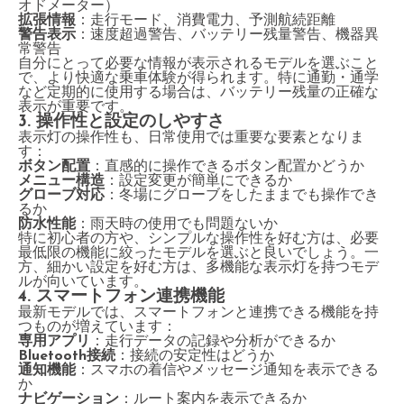
オドメーター）
拡張情報
：走行モード、消費電力、予測航続距離
警告表示
：速度超過警告、バッテリー残量警告、機器異
常警告
自分にとって必要な情報が表示されるモデルを選ぶこと
で、より快適な乗車体験が得られます。特に通勤・通学
など定期的に使用する場合は、バッテリー残量の正確な
表示が重要です。
3. 操作性と設定のしやすさ
表示灯の操作性も、日常使用では重要な要素となりま
す：
ボタン配置
：直感的に操作できるボタン配置かどうか
メニュー構造
：設定変更が簡単にできるか
グローブ対応
：冬場にグローブをしたままでも操作でき
るか
防水性能
：雨天時の使用でも問題ないか
特に初心者の方や、シンプルな操作性を好む方は、必要
最低限の機能に絞ったモデルを選ぶと良いでしょう。一
方、細かい設定を好む方は、多機能な表示灯を持つモデ
ルが向いています。
4. スマートフォン連携機能
最新モデルでは、スマートフォンと連携できる機能を持
つものが増えています：
専用アプリ
：走行データの記録や分析ができるか
Bluetooth接続
：接続の安定性はどうか
通知機能
：スマホの着信やメッセージ通知を表示できる
か
ナビゲーション
：ルート案内を表示できるか