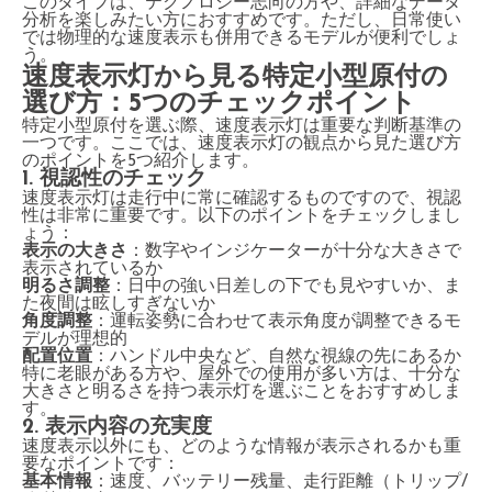
このタイプは、テクノロジー志向の方や、詳細なデータ
分析を楽しみたい方におすすめです。ただし、日常使い
では物理的な速度表示も併用できるモデルが便利でしょ
う。
速度表示灯から見る特定小型原付の
選び方：5つのチェックポイント
特定小型原付を選ぶ際、速度表示灯は重要な判断基準の
一つです。ここでは、速度表示灯の観点から見た選び方
のポイントを5つ紹介します。
1. 視認性のチェック
速度表示灯は走行中に常に確認するものですので、視認
性は非常に重要です。以下のポイントをチェックしまし
ょう：
表示の大きさ
：数字やインジケーターが十分な大きさで
表示されているか
明るさ調整
：日中の強い日差しの下でも見やすいか、ま
た夜間は眩しすぎないか
角度調整
：運転姿勢に合わせて表示角度が調整できるモ
デルが理想的
配置位置
：ハンドル中央など、自然な視線の先にあるか
特に老眼がある方や、屋外での使用が多い方は、十分な
大きさと明るさを持つ表示灯を選ぶことをおすすめしま
す。
2. 表示内容の充実度
速度表示以外にも、どのような情報が表示されるかも重
要なポイントです：
基本情報
：速度、バッテリー残量、走行距離（トリップ/