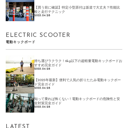
【買う前に確認】特定小型原付は坂道で大丈夫？性能比
較と走行テクニック
2025.04.28
ELECTRIC SCOOTER
電動キックボード
持ち運びラクラク！6kg以下の超軽量電動キックボードお
すすめ完全ガイド
2025.04.28
【2025年最新】便利で人気の折りたたみ電動キックボー
ド完全ガイド
2025.04.28
知って乗れば怖くない！電動キックボードの危険性と安
全対策完全ガイド
2025.04.28
LATEST