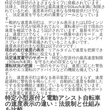
特定小型原付のさまざまなタイプに搭載されています。
法律上、特定小型原付は最高速度が20km/h未満に制限さ
れているため、速度表示灯は単なる情報提供だけでな
く、法定速度を守るための重要なツールとなっていま
す。
一般的な速度表示灯は、デジタル表示またはLEDインジ
ケーター方式が採用されており、運転者が一目で現在の
速度を確認できるよう設計されています。最新モデルで
は、速度だけでなく、バッテリー残量や走行モード、走
行距離なども併せて表示するマルチファンクションディ
スプレイが標準装備されていることも多いです。
速度表示灯の主な役割は以下の3つです：
現在の走行速度の表示
：リアルタイムで速度を把握でき
るため、安全運転に役立ちます。
法定速度遵守のサポート
：特定小型原付の最高速度制限
（20km/h未満）を守るための目安となります。
運転状況の把握
：一部のモデルでは、速度に応じた警告
表示やエコ運転のアドバイスなどの機能も備えていま
す。
また、速度表示灯は単なる表示装置にとどまらず、速度
超過時に警告音を鳴らしたり、自動的に速度を制限した
りする安全機能と連動しているモデルも増えています。
このような機能は、初心者にとって安全運転をサポート
する重要な要素となります。
特定小型原付と電動アシスト自転車
の速度表示の違い：法規制と仕組み