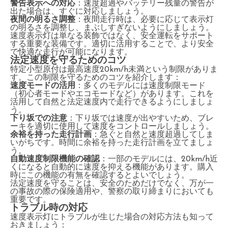
警告表示への対応
：速度超過やバッテリー残量の警告が
出た場合は、すぐに対応しましょう。
夜間の明るさ調整
：夜間走行時は、必要に応じて表示灯
の明るさを調整し、まぶしすぎないようにしましょう。
速度表示灯は単なる装飾ではなく、安全運転をサポート
する重要な装備です。適切に活用することで、より安全
で快適な走行が可能になります。
法定速度を守るためのコツ
特定小型原付は最高速度20km/h未満という制限がありま
す。この制限を守るためのコツを紹介します：
速度モードの活用
：多くのモデルには速度制限モード
（初心者モードやエコモードなど）があります。これを
活用して自然と法定速度内で走行できるようにしましょ
う。
下り坂での注意
：下り坂では速度が出やすいため、ブレ
ーキを適切に使用して速度をコントロールしましょう。
余裕を持った走行計画
：急ぐと自然と速度超過してしま
いがちです。時間に余裕を持った走行計画を立てましょ
う。
自動速度制限機能の確認
：一部のモデルには、20km/h近
くになると自動的に速度を抑える機能があります。購入
時にこの機能の有無を確認するとよいでしょう。
法定速度を守ることは、安全のためだけでなく、万が一
の事故の際の保険適用や、警察の取り締まりにおいても
重要です。
トラブル時の対応
速度表示灯にトラブルが生じた場合の対応方法も知って
おきましょう：