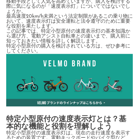
移動手段として人気を高めていますが、購入を検討する
際に気になるのが「速度表示灯」についてではないでし
ょうか。
最高速度20km/h未満という法定制限があるこの乗り物に
おいて、速度表示灯は安全運転と法令遵守のために重要
な役割を果たします。
この記事では、特定小型原付の速度表示灯の基本知識か
ら選び方、電動アシスト自転車との違いまで、購入前に
知っておきたい情報を詳しく解説します。
特定小型原付の購入を検討されている方は、ぜひ参考に
してください。
特定小型原付の速度表示灯とは？基
本的な機能と役割を理解しよう
特定小型原付の速度表示灯は、現在の走行速度を表示す
るための装置です。電動キックボードやバイク型など、