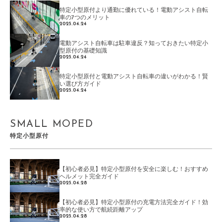
特定小型原付より通勤に優れている！電動アシスト自転
車の7つのメリット
2025.04.24
電動アシスト自転車は駐車違反？知っておきたい特定小
型原付の基礎知識
2025.04.24
特定小型原付と電動アシスト自転車の違いがわかる！賢
い選び方ガイド
2025.04.24
SMALL MOPED
特定小型原付
【初心者必見】特定小型原付を安全に楽しむ！おすすめ
ヘルメット完全ガイド
2025.04.28
【初心者必見】特定小型原付の充電方法完全ガイド！効
率的な使い方で航続距離アップ
2025.04.28