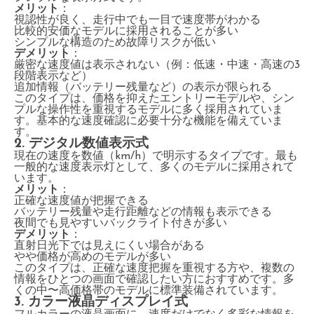
メリット
：
視認性が良く、走行中でも一目で速度帯がわかる
比較的安価なモデルに採用されることが多い
シンプルな構造のため故障リスクが低い
デメリット
：
厳密な速度値は表示されない（例：低速・中速・高速の3
段階表示など）
追加情報（バッテリー残量など）の表示が限られる
このタイプは、価格を抑えたエントリーモデルや、シン
プルな操作性を重視するモデルに多く採用されていま
す。基本的な速度確認に必要十分な機能を備えていま
す。
2. デジタル数値表示式
現在の速度を数値（km/h）で明示するタイプです。最も
一般的な速度表示灯として、多くのモデルに採用されて
います。
メリット
：
正確な速度値が把握できる
バッテリー残量や走行距離などの情報も表示できる
夜間でも見やすいバックライト付きが多い
デメリット
：
直射日光下では見えにくい場合がある
やや価格が高めのモデルが多い
このタイプは、正確な速度把握を重視する方や、複数の
情報をひとつの画面で確認したい方におすすめです。多
くの中〜高価格帯のモデルに標準装備されています。
3. カラー液晶ディスプレイ式