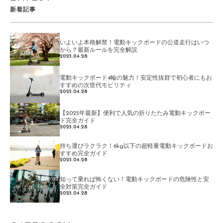
新着記事
いよいよ本格解禁！電動キックボードの公道走行はいつ
から？最新ルールを完全解説
2025.04.28
電動キックボード4輪の魅力！安定性抜群で初心者にもお
すすめの次世代モビリティ
2025.04.28
【2025年最新】便利で人気の折りたたみ電動キックボー
ド完全ガイド
2025.04.28
持ち運びラクラク！6kg以下の超軽量電動キックボードお
すすめ完全ガイド
2025.04.28
知って乗れば怖くない！電動キックボードの危険性と安
全対策完全ガイド
2025.04.28