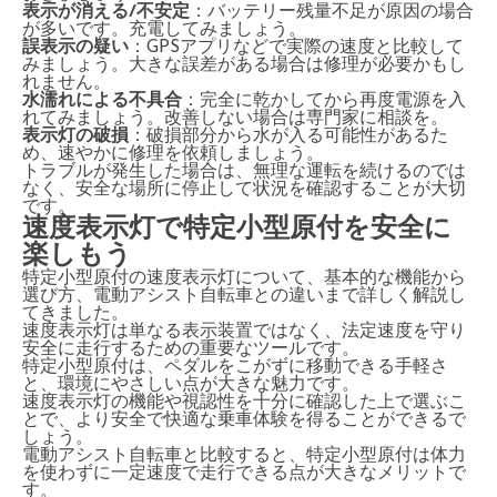
表示が消える/不安定
：バッテリー残量不足が原因の場合
が多いです。充電してみましょう。
誤表示の疑い
：GPSアプリなどで実際の速度と比較して
みましょう。大きな誤差がある場合は修理が必要かもし
れません。
水濡れによる不具合
：完全に乾かしてから再度電源を入
れてみましょう。改善しない場合は専門家に相談を。
表示灯の破損
：破損部分から水が入る可能性があるた
め、速やかに修理を依頼しましょう。
トラブルが発生した場合は、無理な運転を続けるのでは
なく、安全な場所に停止して状況を確認することが大切
です。
速度表示灯で特定小型原付を安全に
楽しもう
特定小型原付の速度表示灯について、基本的な機能から
選び方、電動アシスト自転車との違いまで詳しく解説し
てきました。
速度表示灯は単なる表示装置ではなく、法定速度を守り
安全に走行するための重要なツールです。
特定小型原付は、ペダルをこがずに移動できる手軽さ
と、環境にやさしい点が大きな魅力です。
速度表示灯の機能や視認性を十分に確認した上で選ぶこ
とで、より安全で快適な乗車体験を得ることができるで
しょう。
電動アシスト自転車と比較すると、特定小型原付は体力
を使わずに一定速度で走行できる点が大きなメリットで
す。