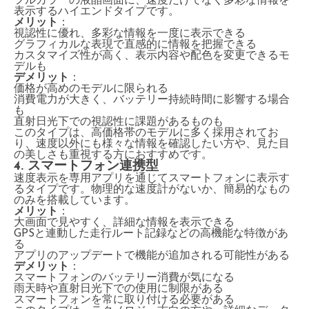
フルカラーの液晶画面に、速度だけでなく多彩な情報を
表示するハイエンドタイプです。
メリット
：
視認性に優れ、多彩な情報を一度に表示できる
グラフィカルな表現で直感的に情報を把握できる
カスタマイズ性が高く、表示内容や配色を変更できるモ
デルも
デメリット
：
価格が高めのモデルに限られる
消費電力が大きく、バッテリー持続時間に影響する場合
も
直射日光下での視認性に課題があるものも
このタイプは、高価格帯のモデルに多く採用されてお
り、速度以外にも様々な情報を確認したい方や、見た目
の美しさも重視する方におすすめです。
4. スマートフォン連携型
速度表示を専用アプリを通じてスマートフォンに表示す
るタイプです。物理的な速度計がないか、簡易的なもの
のみを搭載しています。
メリット
：
大画面で見やすく、詳細な情報を表示できる
GPSと連動した走行ルート記録などの高機能な特徴があ
る
アプリのアップデートで機能が追加される可能性がある
デメリット
：
スマートフォンのバッテリー消費が気になる
雨天時や直射日光下での使用に制限がある
スマートフォンを常に取り付ける必要がある