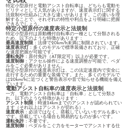
を比較
特定小型原付と電動アシスト自転車は、どちらも電動モ
ビリティとして人気がありますが、速度表示灯に関する
法規制や仕組みに大きな違いがあります。この違いを理
解することで、それぞれの特性や利点をより明確に把握
できるでしょう。
特定小型原付の速度表示と法規制
特定小型原付は原動機付自転車の一種として分類される
ため、以下のような特徴があります：
最高速度制限
：法律で20km/h未満に制限されています。
速度表示灯
：多くのモデルで標準装備されており、正確
な速度把握が可能です。
運転免許
：原付免許（AT限定可）以上が必要です。
速度制御
：アクセル操作による速度調整が可能で、ペダ
ルをこぐ必要がありません。
特定小型原付の速度表示灯は、この法定速度内で安全に
走行するための重要な装備です。また、多くのモデルで
は20km/hに近づくと警告表示や音で知らせる機能を備え
ています。
電動アシスト自転車の速度表示と法規制
一方、電動アシスト自転車は「自転車」として分類さ
れ、以下のような特徴があります：
アシスト制限
：時速24kmまでのアシストが認められてい
ます（それ以上はアシストが切れる）。
速度表示
：必須ではなく、搭載していないモデルも多い
です。搭載している場合も簡易的なものが多いです。
運転免許
：不要です。
速度制御
：ペダルをこぐ力をモーターでアシストする仕