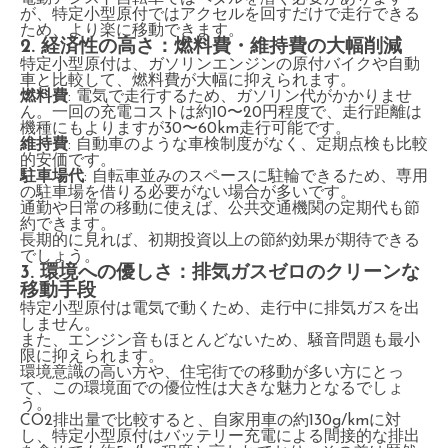
が、特定小型原付ではアクセルを回すだけで走行できる
ため、より楽に移動できます。
2. 経済性の高さ：燃料費・維持費の大幅削減
特定小型原付は、ガソリンエンジンの原付バイクや自動
車と比較して、燃料費が大幅に抑えられます。
燃料費
: 電気で走行するため、ガソリン代がかかりませ
ん。一回の充電コストは約10〜20円程度で、走行距離は
機種にもよりますが30〜60km走行可能です。
維持費
: 自動車のような車検制度がなく、定期点検も比較
的安価です。
駐車場代
: 自転車並みのスペースに駐輪できるため、専用
の駐車場を借りる必要がない場合が多いです。
通勤や日常の移動に使えば、公共交通機関の定期代も節
約できます。
長期的に見れば、初期投資以上の節約効果が期待できる
でしょう。
3. 環境への優しさ：排気ガスゼロのクリーンな
移動手段
特定小型原付は電気で動くため、走行中に排気ガスを出
しません。
また、エンジン音もほとんどないため、騒音問題も最小
限に抑えられます。
環境意識の高い方や、住宅街での移動が多い方にとっ
て、この環境面での優位性は大きな魅力となるでしょ
う。
CO2排出量で比較すると、自家用車の約130g/kmに対
し、特定小型原付はバッテリー充電による間接的な排出