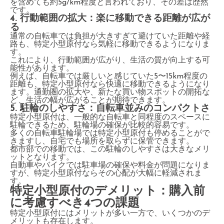
を含めても約5g/km程度と言われており、その差は歴然
です。
4. 行動範囲の拡大：楽に移動できる距離が広が
る
通常の自転車では負担が大きすぎて避けていた距離や経
路も、特定小型原付なら気軽に移動できるようになりま
す。
これにより、行動範囲が広がり、生活の質が向上する可
能性があります。
例えば、自転車では厳しいと感じていた5〜15km程度の
距離も、特定小型原付なら快適に移動できるようになり
ます。通勤圏の拡大や、新たな買い物スポットの開拓な
ど、生活の幅が広がることが期待できます。
5. 駐輪のしやすさ：自転車並みのコンパクトさ
特定小型原付は、一般的な自転車と同程度のスペースに
駐輪できるため、駐輪場の確保が比較的容易です。
多くの自転車駐輪場では特定小型原付も停めることがで
きますし、自宅でも場所を取らずに保管できます。
都市部での移動では、この駐輪のしやすさは大きなメリ
ットとなります。
自動車やバイクでは駐車場の確保や料金が問題になりま
すが、特定小型原付ならその心配が大幅に軽減されま
す。
特定小型原付のデメリット：購入前
に考慮すべき4つの課題
特定小型原付にはメリットが多い一方で、いくつかのデ
メリットも存在します。