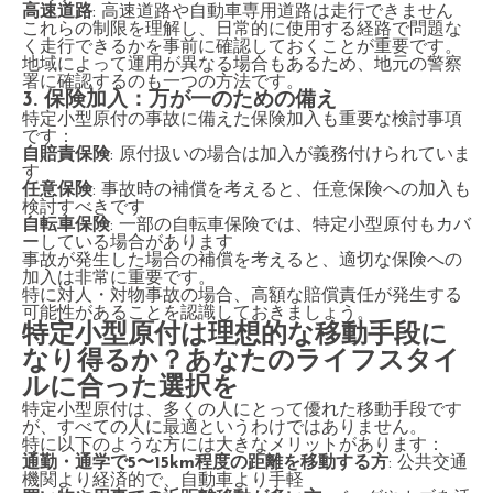
高速道路
: 高速道路や自動車専用道路は走行できません
これらの制限を理解し、日常的に使用する経路で問題な
く走行できるかを事前に確認しておくことが重要です。
地域によって運用が異なる場合もあるため、地元の警察
署に確認するのも一つの方法です。
3. 保険加入：万が一のための備え
特定小型原付の事故に備えた保険加入も重要な検討事項
です：
自賠責保険
: 原付扱いの場合は加入が義務付けられていま
す
任意保険
: 事故時の補償を考えると、任意保険への加入も
検討すべきです
自転車保険
: 一部の自転車保険では、特定小型原付もカバ
ーしている場合があります
事故が発生した場合の補償を考えると、適切な保険への
加入は非常に重要です。
特に対人・対物事故の場合、高額な賠償責任が発生する
可能性があることを認識しておきましょう。
特定小型原付は理想的な移動手段に
なり得るか？あなたのライフスタイ
ルに合った選択を
特定小型原付は、多くの人にとって優れた移動手段です
が、すべての人に最適というわけではありません。
特に以下のような方には大きなメリットがあります：
通勤・通学で5〜15km程度の距離を移動する方
: 公共交通
機関より経済的で、自動車より手軽