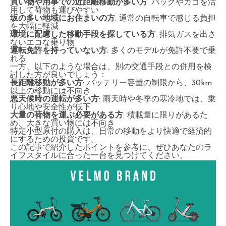
買い物や用事での近距離移動が多い方
: バッグやカゴを活
用して荷物も運びやすい
坂の多い地域にお住まいの方
: 通常の自転車で感じる負担
を大幅に軽減
環境に配慮した移動手段を探している方
: 排気ガスを出さ
ないエコな乗り物
運転免許を持っていない方
: 多くのモデルが免許不要で乗
れる
一方、以下のような場合は、別の交通手段との併用を検
討した方が良いでしょう：
長距離移動が多い方
: バッテリー容量の制限から、30km
以上の移動には不向き
悪天候時の運転が多い方
: 雨天時や冬季の寒冷地では、乗
り心地や安全性が低下
大量の荷物を運ぶ必要がある方
: 積載量に限りがあるた
め、大きな買い物には不向き
特定小型原付の購入は、日常の移動をより快適で経済的
にするための投資です。
この記事で紹介したポイントを参考に、ぜひあなたのラ
イフスタイルに合った一台を見つけてください。