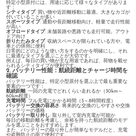
特定小型原付には、用途に応じて様々なタイプがありま
す：
シティタイプ
: 買い物や近距離移動に最適。大きなカゴが
付いていることが多い
スポーツタイプ
: 通勤や長距離移動向け。軽量で走行性能
が高い
オフロードタイプ
: 未舗装路や悪路でも走行可能。アウト
ドア向け
折りたたみタイプ
: 収納スペースが限られている方や、電
車との併用に便利
日常的にどのような使い方をするのかを明確にし、それ
に最適なタイプを選ぶことが大切です。
例えば、毎日の買い物が主な用途であれば、荷物を載せ
られるシティタイプが便利です。
2. バッテリー性能：航続距離とチャージ時間を
確認
バッテリー性能は、特定小型原付を選ぶ上で最も重要な
要素の一つです：
航続距離
: 一回の充電でどれくらい走れるか（30km～
60km程度）
充電時間
: フル充電にかかる時間（3～8時間程度）
バッテリー交換の容易さ
: 将来的な交換のしやすさや交換
バッテリーの価格
バッテリー取り外し
: 取り外して室内充電が可能か
毎日の移動距離を考慮し、余裕を持った航続距離のモデ
ルを選ぶことをおすすめします。
また、バッテリーの取り外しが簡単なモデルだと、充電
や盗難防止の面で便利です。