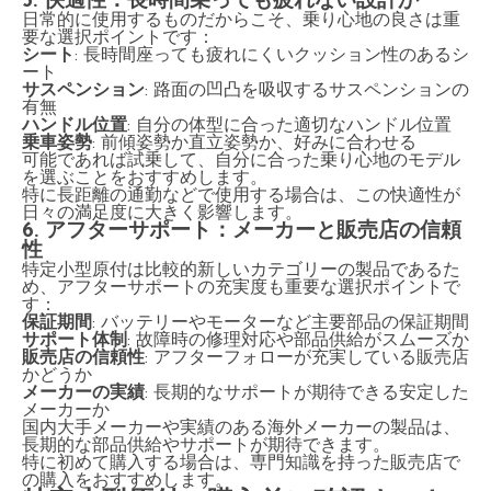
5. 快適性：長時間乗っても疲れない設計か
日常的に使用するものだからこそ、乗り心地の良さは重
要な選択ポイントです：
シート
: 長時間座っても疲れにくいクッション性のあるシ
ート
サスペンション
: 路面の凹凸を吸収するサスペンションの
有無
ハンドル位置
: 自分の体型に合った適切なハンドル位置
乗車姿勢
: 前傾姿勢か直立姿勢か、好みに合わせる
可能であれば試乗して、自分に合った乗り心地のモデル
を選ぶことをおすすめします。
特に長距離の通勤などで使用する場合は、この快適性が
日々の満足度に大きく影響します。
6. アフターサポート：メーカーと販売店の信頼
性
特定小型原付は比較的新しいカテゴリーの製品であるた
め、アフターサポートの充実度も重要な選択ポイントで
す：
保証期間
: バッテリーやモーターなど主要部品の保証期間
サポート体制
: 故障時の修理対応や部品供給がスムーズか
販売店の信頼性
: アフターフォローが充実している販売店
かどうか
メーカーの実績
: 長期的なサポートが期待できる安定した
メーカーか
国内大手メーカーや実績のある海外メーカーの製品は、
長期的な部品供給やサポートが期待できます。
特に初めて購入する場合は、専門知識を持った販売店で
の購入をおすすめします。