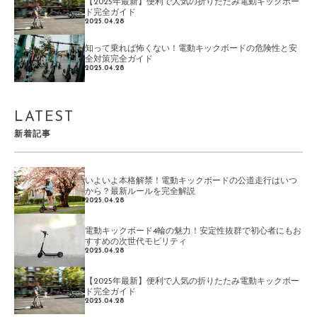
【2025年最新】便利で人気の折りたたみ電動キックボー
ド完全ガイド
2025.04.28
知って乗れば怖くない！電動キックボードの危険性と安
全対策完全ガイド
2025.04.28
LATEST
新着記事
いよいよ本格解禁！電動キックボードの公道走行はいつ
から？最新ルールを完全解説
2025.04.28
電動キックボード4輪の魅力！安定性抜群で初心者にもお
すすめの次世代モビリティ
2025.04.28
【2025年最新】便利で人気の折りたたみ電動キックボー
ド完全ガイド
2025.04.28