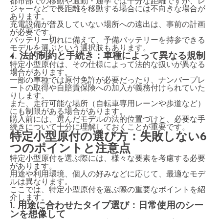
都市部での移動や通勤・通学では十分な距離ですが、レ
ジャーなどで長距離を移動する場合には不向きな場合が
あります。
充電設備が普及していない場所への遠出は、事前の計画
が必要です。
バッテリー切れに備えて、予備バッテリーを持参できる
モデルを選ぶという選択肢もあります。
4. 法的制約と手続き：車種によって異なる規制
特定小型原付は、その仕様によって法的な扱いが異なる
場合があります。
一部の車種では原付免許が必要だったり、ナンバープレ
ートの取得や自賠責保険への加入が義務付けられていた
りします。
また、走行可能な場所（自転車専用レーンや歩道など）
にも制限がある場合があります。
購入前には、選んだモデルの法的位置づけと、必要な手
続きについて十分に理解しておくことが重要です。
特定小型原付の選び方：失敗しない6
つのポイントと注意点
特定小型原付を選ぶ際には、様々な要素を考慮する必要
があります。
用途や利用環境、個人の好みなどに応じて、最適なモデ
ルは異なります。
ここでは、特定小型原付を選ぶ際の重要なポイントを紹
介します。
1. 用途に合わせたタイプ選び：日常使用のシー
ンを想像して