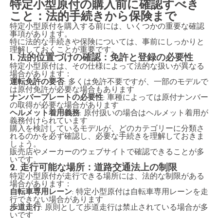
特定小型原付の購入前に確認すべき
こと：法的手続きから保険まで
特定小型原付を購入する前には、いくつかの重要な確認
事項があります。
特に法的な手続きや保険については、事前にしっかりと
理解しておくことが重要です。
1. 法的位置づけの確認：免許と登録の必要性
特定小型原付は、その仕様によって法的な扱いが異なる
場合があります：
運転免許の要否
: 多くは免許不要ですが、一部のモデルで
は原付免許が必要な場合もあります
ナンバープレートの必要性
: 車種によっては原付ナンバー
の取得が必要な場合があります
ヘルメット着用義務
: 原付扱いの場合はヘルメット着用が
義務付けられています
購入を検討しているモデルが、どのカテゴリーに分類さ
れるのかを必ず確認し、必要な手続きを理解しておきま
しょう。
販売店やメーカーのウェブサイトで確認できることが多
いです。
2. 走行可能な場所：道路交通法上の制限
特定小型原付が走行できる場所には、法的な制限がある
場合があります：
自転車専用レーン
: 特定小型原付は自転車専用レーンを走
行できない場合があります
歩道走行
: 原則として歩道走行は禁止されている場合が多
いです