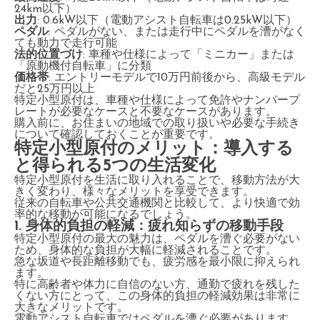
24km以下）
出力
: 0.6kW以下（電動アシスト自転車は0.25kW以下）
ペダル
: ペダルがない、または走行中にペダルを漕がなく
ても動力で走行可能
法的位置づけ
: 車種や仕様によって「ミニカー」または
「原動機付自転車」に分類
価格帯
: エントリーモデルで10万円前後から、高級モデル
だと25万円以上
特定小型原付は、車種や仕様によって免許やナンバープ
レートが必要なケースと不要なケースがあります。
購入前に、お住まいの地域での取り扱いや必要な手続き
について確認しておくことが重要です。
特定小型原付のメリット：導入する
と得られる5つの生活変化
特定小型原付を生活に取り入れることで、移動方法が大
きく変わり、様々なメリットを享受できます。
従来の自転車や公共交通機関と比較して、より快適で効
率的な移動が可能になるでしょう。
1. 身体的負担の軽減：疲れ知らずの移動手段
特定小型原付の最大の魅力は、ペダルを漕ぐ必要がない
ため、身体的な負担が大幅に軽減されることです。
急な坂道や長距離移動でも、疲労感を最小限に抑えられ
ます。
特に高齢者や体力に自信のない方、通勤で疲れを残した
くない方にとって、この身体的負担の軽減効果は非常に
大きなメリットです。
電動アシスト自転車ではペダルを漕ぐ必要があります