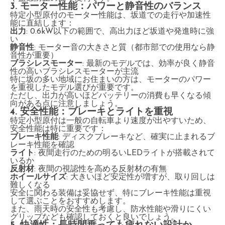
3. モーター性能：パワーと静音性のバランス
特定小型原付のモーター性能は、坂道での走行や加速性
能に直結します：
出力
: 0.6kW以下の範囲で、高出力ほど坂道や発進時に強
い
静音性
: モーター音の大きさと質（都市部での使用なら静
音性が重要）
ブラシレスモーター
: 最新のモデルでは、効率が良く静音
性の高いブラシレスモーターが主流
特に坂の多い地域にお住まいの方は、モーターのパワー
を重視したモデル選びが重要です。
ただし、出力が高いほどバッテリーの消費も早くなる傾
向がある点に注意しましょう。
4. 安全性能：ブレーキとライトを重視
特定小型原付は一般の自転車より速度が出やすいため、
安全性能は特に重要です：
ブレーキ性能
: ディスクブレーキなど、確実に止まれるブ
レーキ性能を確認
ライト
: 夜間走行のための明るいLEDライトが搭載されて
いるか
反射材
: 夜間の視認性を高める反射材の有無
ホイールサイズ
: 大きいほど安定性が増すが、取り回しは
難しくなる
安全に関わる装備は妥協せず、特にブレーキ性能は重視
して選ぶことをおすすめします。
また、雨天時の安全性も考慮し、防水性能や滑りにくい
グリップなども確認しておくと良いでしょう。