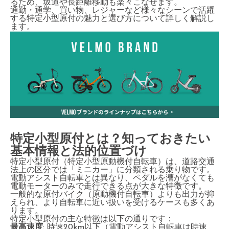
るため、坂道や長距離移動も楽々こなせます。
通勤・通学、買い物、レジャーなど様々なシーンで活躍
する特定小型原付の魅力と選び方について詳しく解説し
ます。
特定小型原付とは？知っておきたい
基本情報と法的位置づけ
特定小型原付（特定小型原動機付自転車）は、道路交通
法上の区分では「ミニカー」に分類される乗り物です。
電動アシスト自転車とは異なり、ペダルを漕がなくても
電動モーターのみで走行できる点が大きな特徴です。
一般的な原付バイク（原動機付自転車）よりも出力が抑
えられ、より自転車に近い扱いを受けるケースも多くあ
ります。
特定小型原付の主な特徴は以下の通りです：
最高速度
: 時速20km以下（電動アシスト自転車は時速