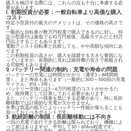
購入を検討する際には、これらの点も十分に考慮する必
要があります。
1. 初期投資が必要：一般自転車より高価な購入
コスト
特定小型原付の最大のデメリットは、その価格の高さで
す。
一般的な自転車が数万円程度で購入できるのに対し、特
定小型原付は最低でも10万円前後、高級モデルだと25万
円以上することもあります。
電動アシスト自転車と比較しても、やや高額な傾向にあ
ります。
この初期投資の高さが、購入を躊躇する大きな要因にな
っていますが、長期的に見れば維持費の安さで相殺され
る可能性もあります。
2. バッテリー関連の制約：充電や寿命の問題
バッテリーの充電には時間がかかり（通常3～8時間程
度）、また寿命もあります（一般的に300～500回の充電
サイクル、約2～3年）。
バッテリー交換には3～6万円程度のコストがかかるた
め、維持費として計算しておく必要があります。
また、バッテリー残量を気にする必要があり、特に長距
離移動では計画的な充電が欠かせません。
冬季は気温の低下によりバッテリー性能が落ちることも
知っておくべきポイントです。
3. 航続距離の制限：長距離移動には不向き
一回の充電で走行できる距離は限られており、機種によ
って差はありますが、平均して30～60km程度です。