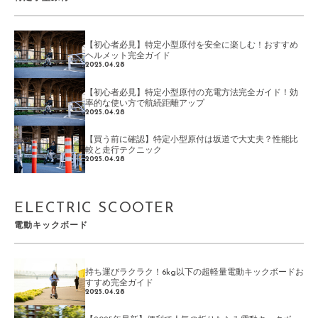
【初心者必見】特定小型原付を安全に楽しむ！おすすめ
ヘルメット完全ガイド
2025.04.28
【初心者必見】特定小型原付の充電方法完全ガイド！効
率的な使い方で航続距離アップ
2025.04.28
【買う前に確認】特定小型原付は坂道で大丈夫？性能比
較と走行テクニック
2025.04.28
ELECTRIC SCOOTER
電動キックボード
持ち運びラクラク！6kg以下の超軽量電動キックボードお
すすめ完全ガイド
2025.04.28