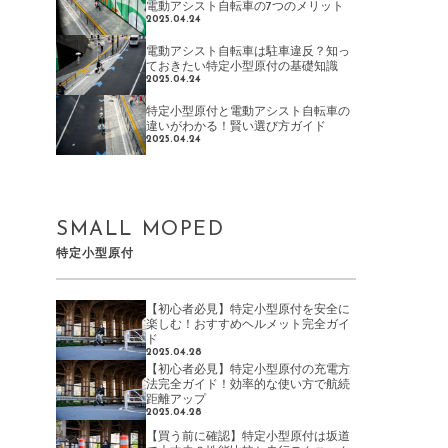
電動アシスト自転車の7つのメリット
2025.04.24
電動アシスト自転車は駐車違反？知っ
ておきたい特定小型原付の基礎知識
2025.04.24
特定小型原付と電動アシスト自転車の
違いがわかる！賢い選び方ガイド
2025.04.24
SMALL MOPED
特定小型原付
【初心者必見】特定小型原付を安全に
楽しむ！おすすめヘルメット完全ガイ
ド
2025.04.28
【初心者必見】特定小型原付の充電方
法完全ガイド！効率的な使い方で航続
距離アップ
2025.04.28
【買う前に確認】特定小型原付は坂道