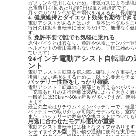
ガソリンを使用しないため、排気ガスによる環境
充電費用も1回あたり約10円程度と経済的です。
月々のガソリン代や駐車場代を考えると、長期的
4. 健康維持とダイエット効果も期待でき
電動アシストがあるとはいえ、基本はペダルをこ
毎日の移動を自転車に替えるだけで、無理なく健
す。
5. 免許不要で誰でも気軽に乗れる
原付バイクとは異なり、免許や保険、ナンバー登
ヘルメットの着用義務もないため、手軽に始めら
ています）。
24インチ電動アシスト自転車
ント
電動アシスト自転車を選ぶ際に確認すべき重要な
後悔しない選択をするために、以下の要素をチェ
バッテリー性能をしっかり確認
電動アシスト自転車の心臓部とも言えるのがバッ
一充電あたりの走行距離は製品によって大きく異
一般的には30km〜80km程度が多いですが、
きます。
最近の主流はリチウムイオンバッテリーで、軽量
バッテリーの取り外しが可能なモデルなら、室内
また、バッテリーの寿命や交換コストについても
用途に合わせたモデル選択が重要
電動アシスト自転車には様々なタイプがあります
シティサイクル型
：買い物や通勤に便利な実用モ