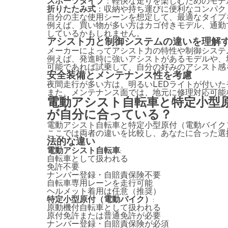
スポーツタイプ
：軽快な走りを楽しむためのモデ
折りたたみ式
：収納や持ち運びに便利なコンパク
自分の主な使用シーンを想定して、最適なタイプ
例えば、買い物が多い方はカゴ付きモデル、通勤
しているかもしれません。
アシスト力と制御システムの違いを理解
メーカーによってアシスト力の特性や制御システ
例えば、発進時に強いアシストがあるモデルや、
可能であれば試乗して、自分の好みのアシスト感
安全装備とメンテナンス性を考慮
夜間走行が多い方は、明るいLEDライトが付い
また、メンテナンス面では、地元に修理対応可能
電動アシスト自転車と特定小型
が自分に合っている？
電動アシスト自転車と特定小型原付（電動バイク
ここでは両者の違いを比較し、あなたに合った選
法的な違い
電動アシスト自転車
:
自転車として扱われる
免許不要
ナンバー登録・自賠責保険不要
自転車専用レーンを走行可能
ヘルメット着用は任意（推奨）
特定小型原付（電動バイク）
:
原動機付自転車として扱われる
原付免許または普通免許が必要
ナンバー登録・自賠責保険が必須