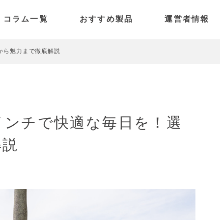
コラム一覧
おすすめ製品
運営者情報
電動アシスト自転車
SPARK
特定小型原付
PANORAMA
から魅力まで徹底解説
電動キックボード
PICO
PULSE
インチで快適な毎日を！選
解説