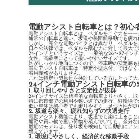
電動アシスト自転車とは？初心
電動アシスト自転車とは、ペダルをこぐ力をモー
通常の自転車と違い、坂道や長距離移動でも疲れ
しかし、完全な電動バイクとは異なり、ペダルを
日本の法律では、ペダルを踏む力に対して最大で
24インチというサイズは、一般的な26〜27イ
女性、高齢者にとって扱いやすいサイズです。
足がしっかり地面につくので、停車時の安定感も
電動アシスト自転車は「特定小型原付」ではなく
着用義務がありません。
これは特定小型原付を検討している方にとって大
24インチ電動アシスト自転車の
1. 取り回しやすさと安定性が抜群
24インチサイズは標準的な自転車より小さく、
特に都市部での利用や狭い道での走行、駐輪場で
低い車体は初心者でも乗りやすく、足つき性が良
2. 坂道も楽々、疲れ知らずの快適走行
電動アシスト機能により、坂道でも楽に上ること
通勤や買い物で重い荷物を積んでいても、余分な
最近のモデルは、登り坂を検知して自動的にアシ
増えています。
3. 環境にやさしく、経済的な移動手段