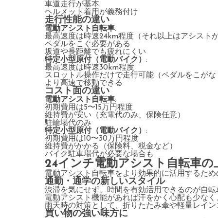
車道走行が基本
ヘルメット着用が義務付け
走行性能の違い
電動アシスト自転車
:
最高速度は時速24km程度（それ以上はアシスト
ペダルをこぐ必要がある
坂道や長距離でも疲れにくい
特定小型原付（電動バイク）
:
最高速度は時速30km程度
スロットル操作だけで走行可能（ペダルをこがな
より高速で移動できる
コスト面の違い
電動アシスト自転車
:
初期費用は5〜15万円程度
維持費が安い（充電代のみ、保険任意）
駐輪場代のみ
特定小型原付（電動バイク）
:
初期費用は10〜30万円程度
維持費がかかる（保険料、税金など）
バイク駐車場代が必要な場合も
24インチ電動アシスト自転車
電動アシスト自転車をより効果的に活用するため
通勤・通学の新しいスタイル
渋滞を気にせず、時間を有効活用できるのが自転
電動アシスト機能があれば汗をかく心配も少なく
雨天時の対策として、折りたたみ傘や軽量レイン
買い物の強い味方に