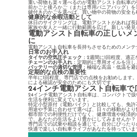
重い荷物も楽々運べるのが電動アシスト自転車の
前かごと後ろかご（または専用パニアバッグ）を
鍵付きのかごを選べば、買い物中の荷物の安全も
健康的な余暇活動として
休日のサイクリングは、電動アシストがあれば長
家族や友人と一緒に行動範囲を広げ、新しい発見
電動アシスト自転車の正しいメ
に
電動アシスト自転車を長持ちさせるためのメンテ
日常のお手入れ
タイヤの空気圧チェック
：2週間に1回程度、適
チェーンのお手入れ
：定期的に専用オイルを注し
バッテリーの適切な管理
：極端な高温・低温を避
定期的な点検の重要性
半年に1回程度、専門店での点検をお勧めします
による確認が安全のためにも大切です。
24インチ電動アシスト自転車
24インチ電動アシスト自転車は、コンパクトで
生活を便利に変えています。
特定小型原付（電動バイク）と比較しても、免許
用途や予算に合わせて選べば、日々の移動がより
都市部での利便性だけでなく、健康増進や経済的
で、あなたの生活をより豊かにしてみませんか？
専門店での試乗や相談を通じて、自分にぴったり
快適で楽しい自転車ライフがあなたを待っていま