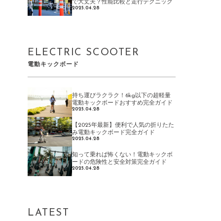
で大丈夫？性能比較と走行テクニック
2025.04.28
ELECTRIC SCOOTER
電動キックボード
持ち運びラクラク！6kg以下の超軽量
電動キックボードおすすめ完全ガイド
2025.04.28
【2025年最新】便利で人気の折りたた
み電動キックボード完全ガイド
2025.04.28
知って乗れば怖くない！電動キックボ
ードの危険性と安全対策完全ガイド
2025.04.28
LATEST