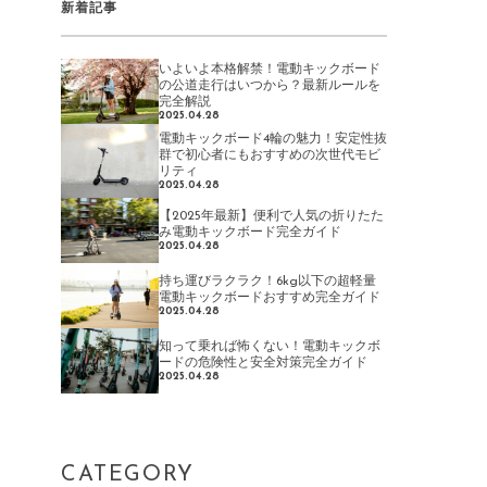
新着記事
いよいよ本格解禁！電動キックボード
の公道走行はいつから？最新ルールを
完全解説
2025.04.28
電動キックボード4輪の魅力！安定性抜
群で初心者にもおすすめの次世代モビ
リティ
2025.04.28
【2025年最新】便利で人気の折りたた
み電動キックボード完全ガイド
2025.04.28
持ち運びラクラク！6kg以下の超軽量
電動キックボードおすすめ完全ガイド
2025.04.28
知って乗れば怖くない！電動キックボ
ードの危険性と安全対策完全ガイド
2025.04.28
CATEGORY