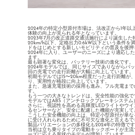
2024年の特定小型原付市場は、法改正から1年
体験の向上が見られる年となっています。
2023年7月の改正道路交通法施行により誕生し
20km/h以下、定格出力0.6kW以下という条
ドをはじめとする新しいモビリティの普及を後押
2024年に入り、ユーザーのニーズにより適応し
ます。
最も顕著な変化は、バッテリー技術の進化です。
2024年モデルでは、同じサイズでありながらバッ
回の充電での走行距離が大幅に向上しています。
初期モデルでは15〜20km程度だった走行距離が
り、実用性が格段に向上しています。
また、急速充電技術の採用も進み、フル充電まで
す。
もう一つの大きなトレンドは、安全性能の強化で
モデルではABS（アンチロックブレーキシステ
さらに、視認性を高める高輝度LEDライトやウ
るセンサーなど、安全に配慮した機能が充実して
こうした安全機能の向上は、特定小型原付が単な
に受け入れられるために不可欠な進化と言えるで
製品バリエーションの多様化も2024年の特徴で
当初は立ち乗りタイプの電動キックボードが主流
ーズに応える形状のモデルが増加しています。