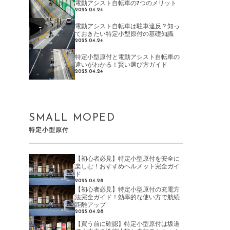
電動アシスト自転車の7つのメリット
2025.04.24
電動アシスト自転車は駐車違反？知っ
ておきたい特定小型原付の基礎知識
2025.04.24
特定小型原付と電動アシスト自転車の
違いがわかる！賢い選び方ガイド
2025.04.24
SMALL MOPED
特定小型原付
【初心者必見】特定小型原付を安全に
楽しむ！おすすめヘルメット完全ガイ
ド
2025.04.28
【初心者必見】特定小型原付の充電方
法完全ガイド！効率的な使い方で航続
距離アップ
2025.04.28
【買う前に確認】特定小型原付は坂道