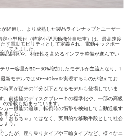
以上が経過し、より成熟した製品ラインナップとユーザー
た特定小型原付（特定小型原動機付自転車）は、最高速度
件を満たす電動モビリティとして定義され、電動キックボー
ししてきました。
た製品開発や、利便性を高めるインフラ整備が進んでい
テリー容量が20〜30%増加したモデルが主流となり、1
、最新モデルでは30〜40kmを実現するものが増えてお
の時間が従来の半分以下となるモデルも登場していま
す。前後輪のディスクブレーキの標準化や、一部の高級
ム）の搭載も始まっています。
インカー機能の追加、転倒時の衝撃を検知して自動通報す
きました。
る「おもちゃ」ではなく、実用的な移動手段として社会
しょう。
す。
でしたが、座り乗りタイプや三輪タイプなど、様々なニ