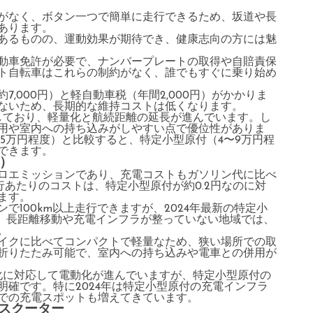
がなく、ボタン一つで簡単に走行できるため、坂道や長
あります。
あるものの、運動効果が期待でき、健康志向の方には魅
動車免許が必要で、ナンバープレートの取得や自賠責保
ト自転車はこれらの制約がなく、誰でもすぐに乗り始め
,000円）と軽自動車税（年間2,000円）がかかりま
ないため、長期的な維持コストは低くなります。
しており、軽量化と航続距離の延長が進んでいます。し
用や室内への持ち込みがしやすい点で優位性がありま
15万円程度）と比較すると、特定小型原付（4〜9万円程
できます。
c）
ロエミッションであり、充電コストもガソリン代に比べ
行あたりのコストは、特定小型原付が約0.2円なのに対
ます。
で100km以上走行できますが、2024年最新の特定小
です。長距離移動や充電インフラが整っていない地域では、
。
イクに比べてコンパクトで軽量なため、狭い場所での取
折りたたみ可能で、室内への持ち込みや電車との併用が
化に対応して電動化が進んでいますが、特定小型原付の
確です。特に2024年は特定小型原付の充電インフラ
での充電スポットも増えてきています。
アスクーター