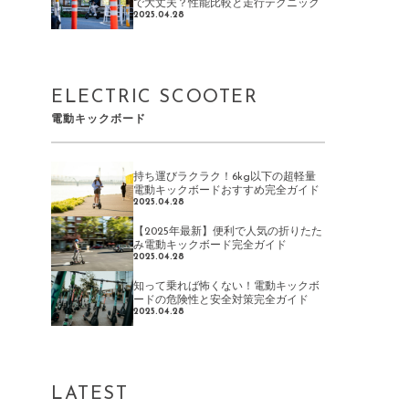
で大丈夫？性能比較と走行テクニック
2025.04.28
ELECTRIC SCOOTER
電動キックボード
持ち運びラクラク！6kg以下の超軽量
電動キックボードおすすめ完全ガイド
2025.04.28
【2025年最新】便利で人気の折りたた
み電動キックボード完全ガイド
2025.04.28
知って乗れば怖くない！電動キックボ
ードの危険性と安全対策完全ガイド
2025.04.28
LATEST