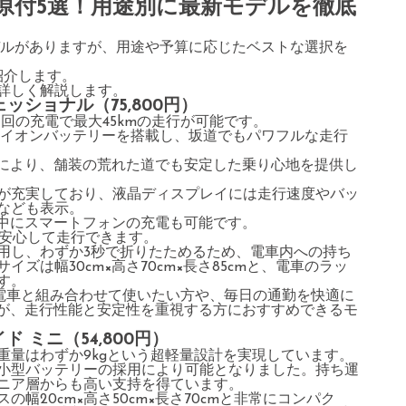
型原付5選！用途別に最新モデルを徹底
デルがありますが、用途や予算に応じたベストな選択を
紹介します。
詳しく解説します。
ッショナル（75,800円）
回の充電で最大45kmの走行が可能です。
ムイオンバッテリーを搭載し、坂道でもパワフルな走行
ンにより、舗装の荒れた道でも安定した乗り心地を提供し
が充実しており、液晶ディスプレイには走行速度やバッ
なども表示。
動中にスマートフォンの充電も可能です。
も安心して走行できます。
用し、わずか3秒で折りたためるため、電車内への持ち
は幅30cm×高さ70cm×長さ85cmと、電車のラッ
す。
、電車と組み合わせて使いたい方や、毎日の通勤を快適に
すが、走行性能と安定性を重視する方におすすめできるモ
 ミニ（54,800円）
重量はわずか9kgという超軽量設計を実現しています。
小型バッテリーの採用により可能となりました。持ち運
ニア層からも高い支持を得ています。
幅20cm×高さ50cm×長さ70cmと非常にコンパク