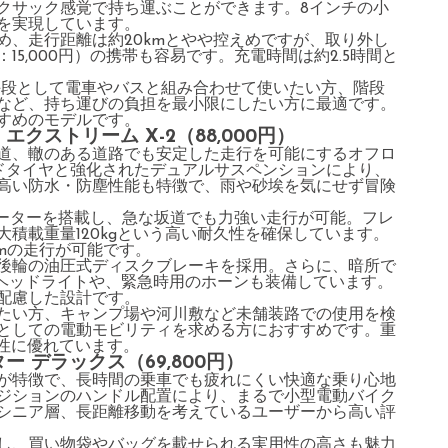
クサック感覚で持ち運ぶことができます。8インチの小
を実現しています。
め、走行距離は約20kmとやや控えめですが、取り外し
5,000円）の携帯も容易です。充電時間は約2.5時間と
手段として電車やバスと組み合わせて使いたい方、階段
など、持ち運びの負担を最小限にしたい方に最適です。
すめのモデルです。
クストリーム X-2（88,000円）
道、轍のある道路でも安定した走行を可能にするオフロ
ードタイヤと強化されたデュアルサスペンションにより、
の高い防水・防塵性能も特徴で、雨や砂埃を気にせず冒険
モーターを搭載し、急な坂道でも力強い走行が可能。フレ
積載重量120kgという高い耐久性を確保しています。
kmの走行が可能です。
後輪の油圧式ディスクブレーキを採用。さらに、暗所で
Dヘッドライトや、緊急時用のホーンも装備しています。
配慮した設計です。
たい方、キャンプ場や河川敷など未舗装路での使用を検
としての電動モビリティを求める方におすすめです。重
久性に優れています。
ー デラックス（69,800円）
が特徴で、長時間の乗車でも疲れにくい快適な乗り心地
ジションのハンドル配置により、まるで小型電動バイク
シニア層、長距離移動を考えているユーザーから高い評
し、買い物袋やバッグを載せられる実用性の高さも魅力