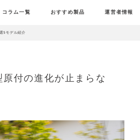
コラム一覧
おすすめ製品
運営者情報
電動アシスト自転車
SPARK
特定小型原付
PANORAMA
選5モデル紹介
電動キックボード
PICO
PULSE
小型原付の進化が止まらな