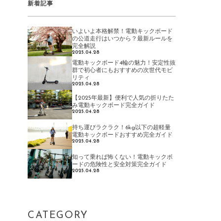
新着記事
いよいよ本格解禁！電動キックボード
の公道走行はいつから？最新ルールを
完全解説
2025.04.28
電動キックボード4輪の魅力！安定性抜
群で初心者にもおすすめの次世代モビ
リティ
2025.04.28
【2025年最新】便利で人気の折りたた
み電動キックボード完全ガイド
2025.04.28
持ち運びラクラク！6kg以下の超軽量
電動キックボードおすすめ完全ガイド
2025.04.28
知って乗れば怖くない！電動キックボ
ードの危険性と安全対策完全ガイド
2025.04.28
CATEGORY