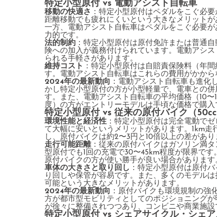
特定小型原付 vs 電動アシスト自転車
移動の快適さ
：特定小型原付はペダルをこぐ必要
距離移動でも疲れにくいという大きなメリットが
一方、電動アシスト自転車はペダルをこぐ必要が
力的です。
法的制約
：特定小型原付は原付免許または普通自
険への加入が義務付けられています。電動アシス
られる手軽さがあります。
維持コスト
：特定小型原付は自賠責保険料（年間約7
す。電動アシスト自転車はこれらの費用がかから
2024年の最新動向
：電動アシスト自転車も進化
かし特定小型原付の方が小型軽量で、電車との併
す。また、電動アシスト自転車の平均価格（10〜
度）の方がエントリーモデルは手頃な価格で購入
特定小型原付 vs 従来の原付バイク（50c
環境性能と経済性
：特定小型原付は完全電動でゼ
て大幅に安いというメリットがあります。1km走
し、原付バイクは約2〜3円と10倍以上の差があり
走行可能距離
：従来の原付バイクはガソリン満タン
型原付でも1回の充電で30〜45km程度が限界
原付バイクの方が使い勝手が良い場合があります
車体の大きさと取り回し
：特定小型原付は原付バ
り回しや保管が容易です。また、多くのモデルは
可能という大きなメリットがあります。
2024年の最新動向
：原付バイクも環境規制の強
方が都市型モビリティとしてのポジショニングが明
が徐々に整備されつつあり、コンビニや商業施設
特定小型原付 vs シェアサイクル・シェ