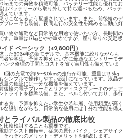
0kgまでの荷物を積載可能。バッテリー性能も優れてお
電器はバッテリーから取り外して持ち運べるため、バッテ
備えています。
乗りこなせるよう配慮されています。また、前後輪のデ
グブレーキも装備。夜間走行の安全性を高める自動点灯
買い物や通勤など日常的な用途で使いたい方、長時間の
す。重量は17kgとやや重めですが、座り乗りの安定感
イド ベーシック（42,800円）
求した2024年の新モデルで、基本機能に絞りながらも
門者や学生、予算を抑えたい方に最適なエントリーモデ
、パンク修理の手間とコストを省く実用性も備えていま
の充電で約15〜20kmの走行が可能。重量は13.5kg
もシンプルで操作しやすい設計になっています。液晶デ
残量の確認には十分な機能を備えています。
前後輪の電子ブレーキとリアディスクブレーキのデュア
ロントライトを標準装備。また、ベルも付いており、歩行
する方、予算を抑えたい学生や若年層、使用頻度が高く
ルな設計ながらも、日常的な使用には十分な性能を備え
原付とライバル製品の徹底比較
と比較検討することも重要です。
電動アシスト自転車、従来の原付バイク、シェアサイク
、それぞれのメリット・デメリットを解説します。