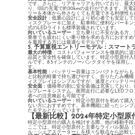
です。さらに、リアキャリアも付いており、最大1
り、1回の充電で約30kmの走行ができます。充
リーを本体から外さなくても充電できる利便性も
安全設計
：低重心設計により初心者でも安定して
ィスクブレーキに加え、駐車時に便利なパーキン
式のLEDライトも標準装備されています。
向いているユーザー
：立ち乗りに不安がある方、
乗車でも疲れにくい乗り物を求める方におすすめで
を重視する方には最適なモデルです。
5. 予算重視エントリーモデル：スマートラ
最大の特徴
：コストパフォーマンスを徹底的に追
品質と安全性を確保しています。特定小型原付入
ルです。8.5インチのノーパンクタイヤを採用し
す。
基本性能
：バッテリー容量はコンパクトながらも、1回
と比較的軽量で持ち運びやすく、折りたたみ機構
ィスプレイはシンプルですが、速度とバッテリー
安全面
：価格帯の割に安全装備は充実しており、
ルブレーキシステム、夜間走行に必要なLEDフ
者への注意喚起も可能です。
向いているユーザー
：特定小型原付を初めて購入
ない方におすすめです。基本機能に絞ったシンプ
たモデルとなっています。
【最新比較】2024年特定小型
特定小型原付の購入を検討する際、他の移動手段
ここでは、特定小型原付と主要なライバル製品（
ル・シェアスクーター）を様々な観点から比較し