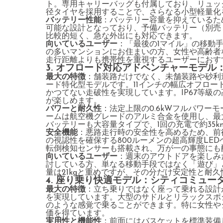
ト。専用キャリーバッグも付属しており、リュッ
径タイヤを採用することで、さらなる小型軽量化
バッテリー性能
：バッテリー容量を抑えているた
可能な設計となっており、予備バッテリー（別売：1
比較的短く、急な外出にも対応できます。
向いているユーザー
：「最後の1マイル」の移動
の多いマンションにお住まいの方、女性や高齢者
走行距離よりも携帯性を重視するユーザーにおす
3. オフロード対応アドベンチャーモデル：エ
最大の特徴
：舗装路だけでなく、未舗装路や砂利
ード特化型モデルです。11インチの幅広オフロ
かつてない走破性を実現しています。IP67等級
が楽しめます。
パワーと耐久性
：法定上限の0.6kWフルパワー
ームは航空機グレードのアルミ合金を使用し、最大
バッテリーも大容量タイプで、1回の充電で約35
安全機能
：悪路走行時の安全性を高めるため、前
の視認性を確保する800ルーメンの超高輝度LE
転倒検知センサーも搭載され、万が一の事態にも
向いているユーザー
：週末のアウトドアを楽しみ
討している方、単なる移動手段ではなく「遊び」
量は21kgと重めですが、その分だけ安定性と耐
4. 座り乗り快適モデル：シティコミュータ
最大の特徴
：立ち乗りではなく座って乗れる設計
を実現しています。大型のサドルとリラックスポ
のような感覚で乗ることができます。特に女性や
価を得ています。
実用性と機能性
：前面にはバスケットを標準装備