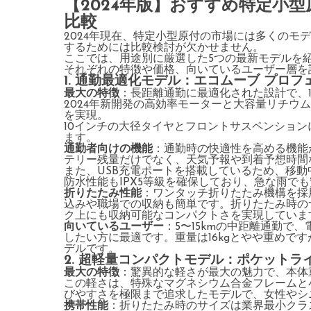
【2024年版】おすすめ特定小
比較
2024年現在、特定小型原付の市場には多くのモ
するためには比較検討が欠かせません。
ここでは、用途別に厳選した5つの最新モデルを
それぞれの特徴や価格、向いているユーザー層を
1. 通勤最適化モデル：エコムーブ プロフェ
最大の特徴
：長距離通勤に最適化された設計で、1
2024年新開発の高効率モーターと大容量リチウ
を実現。
10インチの大径タイヤとフロントサスペンショ
ます。
通勤者向けの機能
：通勤時の快適性を高める機能
テリー残量だけでなく、天気予報や到着予想時間
また、USB充電ポートを搭載しているため、移
防水性能もIPX5等級を確保しており、急な雨で
折りたたみ性能
：ワンタッチ折りたたみ機構を採
込みや職場での収納も簡単です。折りたたみ時のサイズ
ク上にも収納可能なコンパクトさを実現していま
向いているユーザー
：5〜15kmの中距離通勤で
したい方に最適です。重量は16kgとやや重めで
デルです。
2. 超軽量コンパクトモデル：ポケットライド
最大の特徴
：驚異的な軽さが最大の魅力で、本体
この軽さは、特殊なマグネシウム合金フレームと
びやすさを極限まで追求したモデルで、女性やシ
携帯性能
：折りたたみ時のサイズは業界最小クラスの