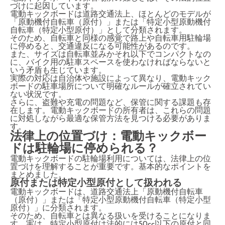
づけに起因しています。
電動キックボードは道路交通法上、ほとんどのモデルが
「原動機付自転車（原付）」または「特定小型原動機付
自転車（特定小型原付）」として分類されます。
そのため、自転車と同様の感覚で路上や自転車用駐輪場
に停めると、交通違反になる可能性があるのです。
また、サイズは自転車並みかそれ以下でコンパクトなの
に、バイク用の駐車スペースを使わなければならないと
いう矛盾も生じています。
実際の対応は自治体や施設によって異なり、電動キック
ボードの駐車場所について明確なルールが確立されてい
ない状況です。
さらに、盗難や充電の問題など、保管に関する課題も存
在します。電動キックボードの所有者は、これらの問題
に対処しながら最適な保管方法を見つける必要がありま
す。
法律上の位置づけ：電動キックボー
ドは駐輪場に停められる？
電動キックボードの駐輪場利用については、法律上の位
置づけを理解することが重要です。基本的なポイントを
まとめました。
原付または特定小型原付として扱われる
電動キックボードは、道路交通法上「原動機付自転車
（原付）」または「特定小型原動機付自転車（特定小型
原付）」に分類されます。
そのため、自転車とは異なる扱いを受けることになりま
す。実は、特定小型原付は法的には50cc以下の原付と同