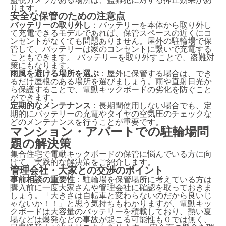
監視カメラがある場所は、盗難犯に対する抑止効果があ
ります。
安全な保管のための注意点
バッテリーの取り外し
：バッテリーを本体から取り外し
て充電できるモデルであれば、保管スペースの近くにコ
ンセントがなくても問題ありません。屋外の駐輪場で保
管して、バッテリーは家のコンセントに繋いで充電する
こともできます。 バッテリーを取り外すことで、盗難対
策にもなります。
雨風を避ける場所を選ぶ
：屋外に保管する場合は、でき
るだけ屋根のある場所を選びましょう。雨や直射日光か
ら保護することで、電動キックボードの劣化を防ぐこと
ができます。
定期的なメンテナンス
：長期間使用しない場合でも、定
期的にバッテリーの充電やタイヤの空気圧のチェックな
どのメンテナンスを行うことが重要です。
マンション・アパートでの駐輪場問
題の解決策
集合住宅で電動キックボードの保管に悩んでいる方に向
けて、実践的な解決策をご紹介します。
管理会社・大家との交渉のポイント
事前相談の重要性
：駐輪場を保管場所に考えている方は
購入前に一度大家さんや管理会社に確認を取っておきま
しょう。「大きさは自転車と変わらないのだから良いじ
ゃないか！！」と思う気持ちもわかりますが、電動キッ
クボードは大容量のバッテリーを積載しており、熱い夏
場などは爆発などの事故が起こる可能性も０では無く、