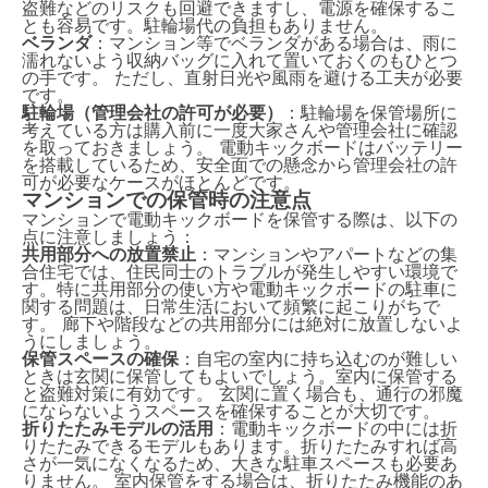
盗難などのリスクも回避できますし、電源を確保するこ
とも容易です。駐輪場代の負担もありません。
ベランダ
：マンション等でベランダがある場合は、雨に
濡れないよう収納バッグに入れて置いておくのもひとつ
の手です。 ただし、直射日光や風雨を避ける工夫が必要
です。
駐輪場（管理会社の許可が必要）
：駐輪場を保管場所に
考えている方は購入前に一度大家さんや管理会社に確認
を取っておきましょう。 電動キックボードはバッテリー
を搭載しているため、安全面での懸念から管理会社の許
可が必要なケースがほとんどです。
マンションでの保管時の注意点
マンションで電動キックボードを保管する際は、以下の
点に注意しましょう：
共用部分への放置禁止
：マンションやアパートなどの集
合住宅では、住民同士のトラブルが発生しやすい環境で
す。特に共用部分の使い方や電動キックボードの駐車に
関する問題は、日常生活において頻繁に起こりがちで
す。 廊下や階段などの共用部分には絶対に放置しないよ
うにしましょう。
保管スペースの確保
：自宅の室内に持ち込むのが難しい
ときは玄関に保管してもよいでしょう。室内に保管する
と盗難対策に有効です。 玄関に置く場合も、通行の邪魔
にならないようスペースを確保することが大切です。
折りたたみモデルの活用
：電動キックボードの中には折
りたたみできるモデルもあります。折りたたみすれば高
さが一気になくなるため、大きな駐車スペースも必要あ
りません。 室内保管をする場合は、折りたたみ機能のあ