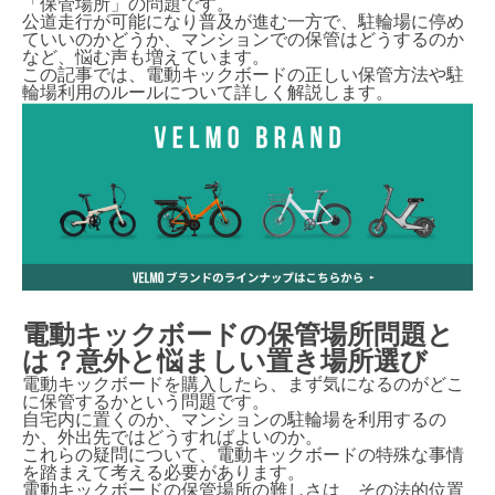
「保管場所」の問題です。
公道走行が可能になり普及が進む一方で、駐輪場に停め
ていいのかどうか、マンションでの保管はどうするのか
など、悩む声も増えています。
この記事では、電動キックボードの正しい保管方法や駐
輪場利用のルールについて詳しく解説します。
電動キックボードの保管場所問題と
は？意外と悩ましい置き場所選び
電動キックボードを購入したら、まず気になるのがどこ
に保管するかという問題です。
自宅内に置くのか、マンションの駐輪場を利用するの
か、外出先ではどうすればよいのか。
これらの疑問について、電動キックボードの特殊な事情
を踏まえて考える必要があります。
電動キックボードの保管場所の難しさは、その法的位置