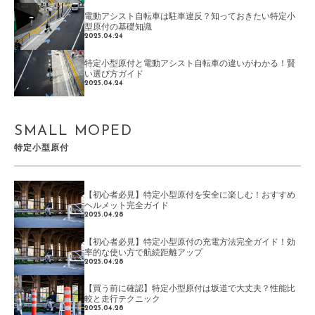
電動アシスト自転車は駐車違反？知っておきたい特定小
型原付の基礎知識
2025.04.24
特定小型原付と電動アシスト自転車の違いがわかる！賢
い選び方ガイド
2025.04.24
SMALL MOPED
特定小型原付
【初心者必見】特定小型原付を安全に楽しむ！おすすめ
ヘルメット完全ガイド
2025.04.28
【初心者必見】特定小型原付の充電方法完全ガイド！効
率的な使い方で航続距離アップ
2025.04.28
【買う前に確認】特定小型原付は坂道で大丈夫？性能比
較と走行テクニック
2025.04.28