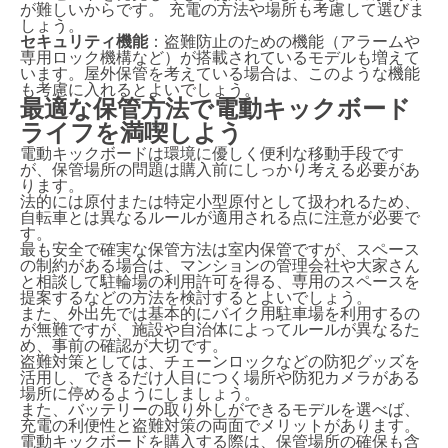
が難しいからです。 充電の方法や場所も考慮して選びま
しょう。
セキュリティ機能
：盗難防止のための機能（アラームや
専用ロック機構など）が搭載されているモデルも増えて
います。屋外保管を考えている場合は、このような機能
も考慮に入れるとよいでしょう。
最適な保管方法で電動キックボード
ライフを満喫しよう
電動キックボードは環境に優しく便利な移動手段です
が、保管場所の問題は購入前にしっかり考える必要があ
ります。
法的には原付または特定小型原付として扱われるため、
自転車とは異なるルールが適用される点に注意が必要で
す。
最も安全で確実な保管方法は室内保管ですが、スペース
の制約がある場合は、マンションの管理会社や大家さん
と相談して駐輪場の利用許可を得る、専用のスペースを
提案するなどの方法を検討するとよいでしょう。
また、外出先では基本的にバイク用駐車場を利用するの
が無難ですが、施設や自治体によってルールが異なるた
め、事前の確認が大切です。
盗難対策としては、チェーンロックなどの防犯グッズを
活用し、できるだけ人目につく場所や防犯カメラがある
場所に停めるようにしましょう。
また、バッテリーの取り外しができるモデルを選べば、
充電の利便性と盗難対策の両面でメリットがあります。
電動キックボードを購入する際は、保管場所の確保も含