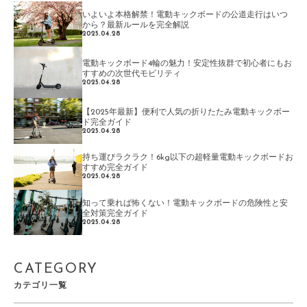
いよいよ本格解禁！電動キックボードの公道走行はいつ
から？最新ルールを完全解説
2025.04.28
電動キックボード4輪の魅力！安定性抜群で初心者にもお
すすめの次世代モビリティ
2025.04.28
【2025年最新】便利で人気の折りたたみ電動キックボー
ド完全ガイド
2025.04.28
持ち運びラクラク！6kg以下の超軽量電動キックボードお
すすめ完全ガイド
2025.04.28
知って乗れば怖くない！電動キックボードの危険性と安
全対策完全ガイド
2025.04.28
CATEGORY
カテゴリ一覧