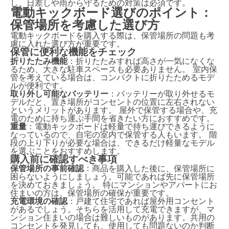
し、日差しや雨から守るための対策は必須です。
電動キックボード選びのポイント：
保管場所を考慮した選び方
電動キックボードを購入する際は、保管場所の問題も考
慮に入れた選び方が重要です。
保管に便利な機能をチェック
折りたたみ機能
：折りたたみすれば高さが一気になくな
るため、大きな駐車スペースも必要ありません。 室内保
管を考えている場合は、コンパクトに折りたためるモデ
ルが便利です。
取り外し可能なバッテリー
：バッテリーが取り外せるモ
デルだと、置き場所がコンセントの位置に左右されない
というメリットがあります。 屋外で保管する場合や、充
電のために持ち運ぶ手間を省きたい方におすすめです。
重量
：電動キックボードは軽量で持ち運びできるように
なっているので、自宅の室内で保管する人もいます。 階
段の上り下りが必要な場合は、できるだけ軽量なモデル
を選ぶことをおすすめします。
購入前に確認すべき事項
保管場所の事前確認
：商品を購入した後に、保管場所に
困らないようにしましょう。可能であれば先に保管場所
を決めておきましょう。 特にマンションやアパートにお
住まいの方は、保管場所の確保が重要です。
充電環境の確認
：戸建て住宅であれば屋外用コンセント
があるでしょう。そちらを活用して充電できますが、マ
ンション住まいの場合は難しいものがあります。共用の
コンセントを発見しても、使用しても問題ないのか判断