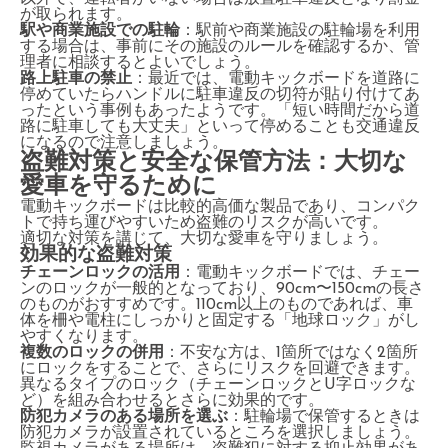
が取られます。
駅や商業施設での駐輪
：駅前や商業施設の駐輪場を利用
する場合は、事前にその施設のルールを確認するか、管
理者に相談するとよいでしょう。
路上駐車の禁止
：最近では、電動キックボードを道路に
停めていたらハンドルに駐車違反の切符が貼り付けてあ
ったという事例もあったようです。「短い時間だから道
路に駐車しても大丈夫」といって停めることも交通違反
になるので注意しましょう。
盗難対策と安全な保管方法：大切な
愛車を守るために
電動キックボードは比較的高価な製品であり、コンパク
トで持ち運びやすいため盗難のリスクが高いです。
適切な対策を講じて、大切な愛車を守りましょう。
効果的な盗難対策
チェーンロックの活用
：電動キックボードでは、チェー
ンのロックが一般的となっており、90cm〜150cmの長さ
のものがおすすめです。110cm以上のものであれば、車
体を柵や電柱にしっかりと固定する「地球ロック」がし
やすくなります。
複数のロックの併用
：不安な方は、1箇所ではなく2箇所
にロックをすることで、さらにリスクを回避できます。
異なるタイプのロック（チェーンロックとU字ロックな
ど）を組み合わせるとさらに効果的です。
防犯カメラのある場所を選ぶ
：駐輪場で保管するときは
防犯カメラが設置されているところを選択しましょう。