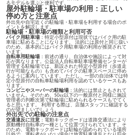
るモデルを選ぶと便利です。
屋外駐輪場・駐車場の利用：正しい
停め方と注意点
外出先や自宅近くの駐輪場・駐車場を利用する場合のポ
イントを解説します。
駐輪場・駐車場の種類と利用可否
バイク用駐車場
：特定小型原付は現状ではバイク用の駐
車場に駐めることになります。 法的には原付と同じ扱い
のため、基本的にはバイク用駐車場の利用が推奨されて
います。
自転車用駐輪場
：前述の通り、自治体や施設によって対
応が異なります。公益法人自転車駐車場整備センターが
管理する駐輪場では、新設された特定小型原付（歩道走
行が可能なもの）も含めてバイクの駐車スペースに停め
るように案内しています。 ただし、一部の自治体では特
定小型原付の自転車駐輪場利用を認めているケースもあ
ります。
コンビニやスーパーの駐輪場
：法的には禁止ともされて
いません。そのため、50cc以下の一般原付と同様に施設
管理者の判断次第で駐輪場に駐められるケースもでてく
ると思います。 利用する際は、店舗スタッフに確認する
のが望ましいでしょう。
外出先での駐輪の注意点
交通違反に注意
：電動キックボードは道路交通法により
原動機付自転車の一種として位置づけられています。そ
のため、電動キックボードは駐輪が認められている場所
以外で、運転者がいない場合は放置駐車違反となり罰金