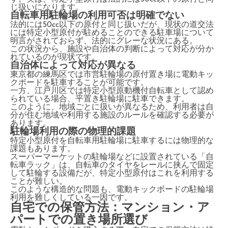
じ扱いになります。
自転車用駐輪場の利用可否は明確でない
法的には50cc以下の原付と同じ扱いだが、現状の道交法
には特定小型原付が駐めることのできる駐車場について
明言がされておらず、法的にグレーな状況にある。
この状況から、施設や自治体の判断によって対応が分か
れているのが現状です。
自治体によって対応が異なる
東京都の練馬区では市営駐輪場の原付置き場に電動キッ
クボードを駐車することが可能です。
一方、江戸川区では特定小型原動機付自転車として認め
られている場合、平置き駐輪場に駐車できます。
このように、地域ごとに扱いが異なるため、利用者は自
分が住む地域や利用する施設のルールを確認する必要が
あります。
駐輪場利用の際の物理的課題
特定小型原付を自転車用駐輪場に駐車するには物理的な
課題もあります。
スーパーマーケットの駐輪場などに設置されている「自
転車ラック」は、自転車のタイヤをレールに挟んで固定
して駐輪する設備だが、特定小型原付はこれを利用する
ことが難しい。
このような構造的な問題も、電動キックボードの駐輪場
利用を難しくしている一因です。
自宅での保管方法：マンション・ア
パートでの置き場所選び