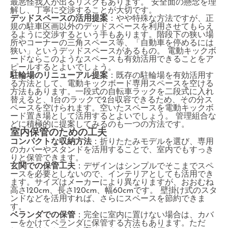
最悪怪我人が出るリスクもあります。 安全面の懸念を理
解し、丁寧に交渉することが大切です。
デッドスペースの活用提案
：やや特殊な方法ですが、正
規の駐車区画以外のデッドスペースを利用させてもらえ
るように交渉するという手もあります。階段下の狭い場
所やコーナーの三角スペース等、「自動車を停めるには
狭い」というデッドスペースがあるもの。 電動キックボ
ードならこのようなスペースも有効活用できることをア
ピールするとよいでしょう。
駐輪場のリニューアル提案
：既存の駐輪場を有効活用す
る方法として、電動キックボード専用スペースを空ける
方法もあります。一段式の自転車ラックを二段式に入れ
替えると、1台のラックで2台収容できるため、その分ス
ペースを空けられます。空いたスペースを電動キックボ
ード置き場として活用するとよいでしょう。 管理組合な
どに積極的に提案してみるのも一つの方法です。
室内保管のための工夫
コンパクトな収納方法
：折りたたみモデルを選び、専用
のカバーやスタンドを活用することで、室内でもすっき
りと保管できます。
玄関での保管工夫
：デザインはシンプルでそこまでスペ
ースを必要としないので、インテリアとしても活用でき
ます。サイズはメーカーにより異なりますが、おおむね
高さ120cm、長さ120cm、幅60cmです。 壁掛け式のスタ
ンドなどを活用すれば、さらにスペースを節約できま
す。
ベランダでの保管
：完全に室内に置けない場合は、カバ
ーをかけてベランダに保管する方法もあります。ただ