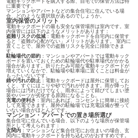
電動キックボードを購入する際、自宅での保管方法は特
に重要です。
マンションやアパートなどの集合住宅に住んでいる場
合、どのような選択肢があるのでしょうか。
室内保管のメリット
電動キックボードの最も安全な保管場所は室内です。室
内保管には以下のようなメリットがあります：
盗難リスクの低減
：電動キックボードを自宅内に保管す
ると「盗難の心配がない」メリットがあります。 室内に
置くことで、屋外での盗難リスクを完全に排除できま
す。
駐輪場代の節約
：マンションやアパートでは電動キック
ボードを置いておくための駐輪場代や駐車場代がかかる
場合があります。折りたたみ可能な電動キックボードが
増えていくなかで、駐輪場や駐車場に置くことは料金が
もったいないです。
錆や汚れの防止
：電動キックボードは屋外に保管してお
くと、すぐにほこりや砂で汚れが付きます。雨が降った
場合には汚れだけでなく、雨水によって錆びてしまい塗
装やパーツが劣化する原因になることも。
充電の便利さ
：室内にあれば、コンセントに簡単に接続
して充電できます。屋外の駐輪場では充電設備が整って
いない場合がほとんどです。
マンション・アパートでの置き場所選び
集合住宅に住んでいる場合、以下のような場所が保管場
所として考えられます：
玄関内
：マンションなど集合住宅にお住まいの場合、玄
関内に電動キックボードを持ち込むのがおすすめです。