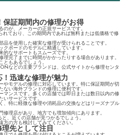
！保証期間内の修理がお得
るのが、メーカーの正規サービスです。
けられており、この期間内であれば無料または低価格で修
部品を使用した確実な修理が受けられることです。
ックボードのモデルに精通しています。
来的なサポートもスムーズです。
修理完了までに時間がかかったりする場合があります。
こともあるでしょう。
ot、GLIONなどの主要ブランドは、公式サイトから修理センタ
応！迅速な修理が魅力
ーやモデルの修理に対応しています。特に保証期間が切
たない海外ブランドの修理に便利です。
ーマンスです。多くの店舗では即日または数日以内の修
たいサービスです。
く、特に軽微な修理や消耗品の交換などはリーズナブル
門修理店があり、地方でも増加傾向にあります。
すると、近くの店舗が見つかるでしょう。
遠方の方も検討してみてください。
修理先として注目