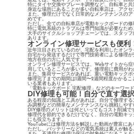
最近では、電動キックボードの普及に伴い、自転
特にタイヤ交換やブレーキ調整など、自転車と共
身近な場所にあることが多い自転車店は、アクセ
また、修理だけでなく日常的なメンテナンスのア
めです。
ただし、全ての自転車店が電動キックボードの修
特に電気系統のトラブルは専門知識が必要なため
大手のサイクルショップチェーンでは、スタッフ
あります。
オンライン修理サービスも便利
近年注目されているのが、宅配を利用したオンラ
自宅から発送するだけで専門技術者による修理が
地方在住の方に人気です。
オンライン修理サービスでは、Webサイトから
用しているところが多いです。修理前に費用がわ
また、集荷サービスがあれば、重い電動キックボ
修理完了までの期間は1週間〜2週間程度かかる
いる業者もあります。
「電動キックボード 宅配修理」などのキーワー
DIY修理も可能！自分で直す選
ある程度の知識と工具があれば、自分で修理する
み調整などの簡単なメンテナンスなら挑戦しやす
DIY修理のメリットは何といってもコスト削減で
修理代を節約できるだけでなく、自分の電動キッ
にも役立ちます。
YouTubeには修理方法を解説した動画が豊富に
ただし、バッテリーなどの電気系統は素人が触る