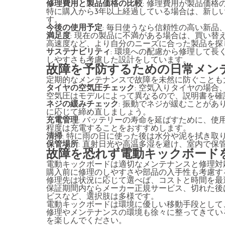
修理費用と製品価格の比較
: 修理費用が製品価格
特に購入から3年以上経過している場合は、新し
す。
今後の使用予定
: 毎日使うなら信頼性の高い新
満足度
: 現在の製品に不満がある場合は、買い
高速度など、より自分のニーズに合った製品を探
サステナビリティ
: 環境への配慮から修理して
しやすさも考慮した設計をしています。
故障を予防するための日常メン
定期的なメンテナンスで故障を未然に防ぐことも
タイヤの空気圧チェック
: 空気入りタイヤの場合
空気圧はモデルによって異なるので、説明書を確
ネジの緩みチェック
: 振動でネジが緩むことがあ
に応じて締め直しましょう。
充電管理
: バッテリーの寿命を延ばすために、使
程度は充電することをおすすめします。
清掃
: 特に雨の日に使った後は水分や泥を拭き取
保管場所
: 直射日光や高温多湿を避け、室内で
故障を恐れず電動キックボード
電動キックボードは適切なメンテナンスと修理対
購入前に修理のしやすさや部品の入手性も考慮す
修理先は状況に応じて選べば、コストと時間を最
保証期間内ならメーカー正規サービス、切れた後
ビスなど、選択肢は多様です。
電動キックボードは環境に優しい移動手段として
修理やメンテナンスの環境も徐々に整ってきてい
を楽しんでください。