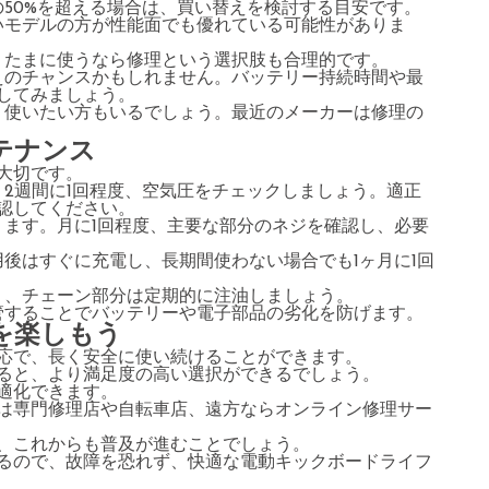
の50%を超える場合は、買い替えを検討する目安です。
いモデルの方が性能面でも優れている可能性がありま
品、たまに使うなら修理という選択肢も合理的です。
替えのチャンスかもしれません。バッテリー持続時間や最
してみましょう。
長く使いたい方もいるでしょう。最近のメーカーは修理の
テナンス
大切です。
、2週間に1回程度、空気圧をチェックしましょう。適正
認してください。
ります。月に1回程度、主要な部分のネジを確認し、必要
用後はすぐに充電し、長期間使わない場合でも1ヶ月に1回
り、チェーン部分は定期的に注油しましょう。
保管することでバッテリーや電子部品の劣化を防げます。
を楽しもう
応で、長く安全に使い続けることができます。
ると、より満足度の高い選択ができるでしょう。
適化できます。
は専門修理店や自転車店、遠方ならオンライン修理サー
、これからも普及が進むことでしょう。
るので、故障を恐れず、快適な電動キックボードライフ