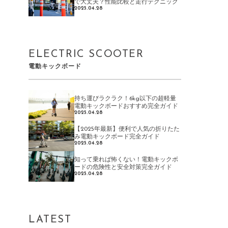
で大丈夫？性能比較と走行テクニック
2025.04.28
ELECTRIC SCOOTER
電動キックボード
持ち運びラクラク！6kg以下の超軽量
電動キックボードおすすめ完全ガイド
2025.04.28
【2025年最新】便利で人気の折りたた
み電動キックボード完全ガイド
2025.04.28
知って乗れば怖くない！電動キックボ
ードの危険性と安全対策完全ガイド
2025.04.28
LATEST