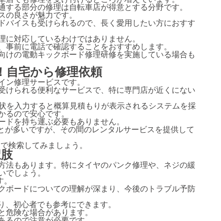
車店でも修理を受け付けるところが増えています。
通する部分の修理は自転車店が得意とする分野です。
スの良さが魅力です。
ドバイスも受けられるので、長く愛用したい方におすす
理に対応しているわけではありません。
、事前に電話で確認することをおすすめします。
向けの電動キックボード修理研修を実施している場合も
！自宅から修理依頼
イン修理サービスです。
受けられる便利なサービスで、特に専門店が近くにない
症状を入力すると概算見積もりが表示されるシステムを採
かるので安心です。
ードを持ち運ぶ必要もありません。
ことが多いですが、その間のレンタルサービスを提供して
ドで検索してみましょう。
択肢
方法もあります。特にタイヤのパンク修理や、ネジの緩
いでしょう。
す。
クボードについての理解が深まり、今後のトラブル予防
あり、初心者でも参考にできます。
と危険な場合があります。