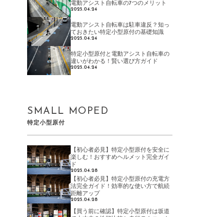
電動アシスト自転車の7つのメリット
2025.04.24
電動アシスト自転車は駐車違反？知っ
ておきたい特定小型原付の基礎知識
2025.04.24
特定小型原付と電動アシスト自転車の
違いがわかる！賢い選び方ガイド
2025.04.24
SMALL MOPED
特定小型原付
【初心者必見】特定小型原付を安全に
楽しむ！おすすめヘルメット完全ガイ
ド
2025.04.28
【初心者必見】特定小型原付の充電方
法完全ガイド！効率的な使い方で航続
距離アップ
2025.04.28
【買う前に確認】特定小型原付は坂道