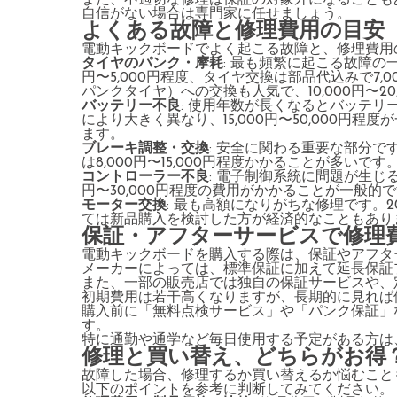
また、不適切な修理は保証の対象外になることも
自信がない場合は専門家に任せましょう。
よくある故障と修理費用の目安
電動キックボードでよく起こる故障と、修理費用
タイヤのパンク・摩耗
: 最も頻繁に起こる故障の
円〜5,000円程度、タイヤ交換は部品代込みで7,0
パンクタイヤ）への交換も人気で、10,000円〜20
バッテリー不良
: 使用年数が長くなるとバッテ
により大きく異なり、15,000円〜50,000円
ます。
ブレーキ調整・交換
: 安全に関わる重要な部分で
は8,000円〜15,000円程度かかることが多いです
コントローラー不良
: 電子制御系統に問題が生じ
円〜30,000円程度の費用がかかることが一般的
モーター交換
: 最も高額になりがちな修理です。20
ては新品購入を検討した方が経済的なこともあり
保証・アフターサービスで修理
電動キックボードを購入する際は、保証やアフタ
メーカーによっては、標準保証に加えて延長保証
また、一部の販売店では独自の保証サービスや、
初期費用は若干高くなりますが、長期的に見れば
購入前に「無料点検サービス」や「パンク保証」
す。
特に通勤や通学など毎日使用する予定がある方は
修理と買い替え、どちらがお得
故障した場合、修理するか買い替えるか悩むこと
以下のポイントを参考に判断してみてください。