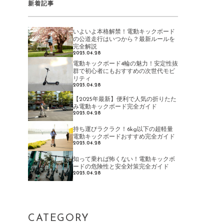
新着記事
いよいよ本格解禁！電動キックボード
の公道走行はいつから？最新ルールを
完全解説
2025.04.28
電動キックボード4輪の魅力！安定性抜
群で初心者にもおすすめの次世代モビ
リティ
2025.04.28
【2025年最新】便利で人気の折りたた
み電動キックボード完全ガイド
2025.04.28
持ち運びラクラク！6kg以下の超軽量
電動キックボードおすすめ完全ガイド
2025.04.28
知って乗れば怖くない！電動キックボ
ードの危険性と安全対策完全ガイド
2025.04.28
CATEGORY