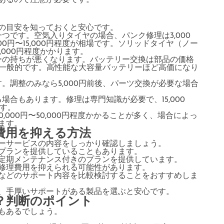
あるので注意が必要です。
の目安を知っておくと安心です。
一つです。空気入りタイヤの場合、パンク修理は3,000
00円〜15,000円程度が相場です。ソリッドタイヤ（ノー
,000円程度かかります。
リーの持ちが悪くなります。バッテリー交換は部品の価格
程度が一般的です。高性能な大容量バッテリーほど高価になり
す。調整のみなら5,000円前後、パーツ交換が必要な場合
。
る場合もあります。修理は専門知識が必要で、15,000
です。
,000円〜50,000円程度かかることが多く、場合によっ
ます。
費用を抑える方法
ーサービスの内容をしっかり確認しましょう。
プランを提供していることもあります。
定期メンテナンス付きのプランを提供しています。
修理費用を抑えられる可能性があります。
などのサポート内容を比較検討することをおすすめしま
、手厚いサポートがある製品を選ぶと安心です。
？判断のポイント
もあるでしょう。