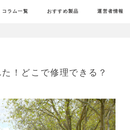
コラム一覧
おすすめ製品
運営者情報
電動アシスト自転車
SPARK
特定小型原付
PANORAMA
電動キックボード
PICO
PULSE
れた！どこで修理できる？