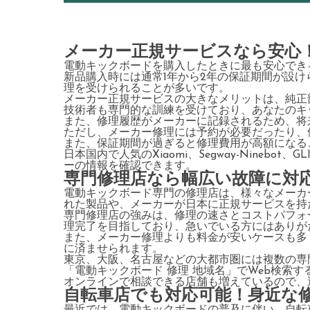
メーカー正規サービスなら安心
電動キックボードを購入したときに最も安心でき
新品購入時には通常1年から2年の保証期間が設
理を受けられることが多いです。
メーカー正規サービスの大きなメリットは、純正
技術者も専門的な訓練を受けており、あなたのキ
また、修理履歴がメーカーに記録されるため、将
ただし、メーカー修理には予約が必要だったり、
また、保証期間が過ぎると修理費用が高額になる
日本国内で人気のXiaomi、Segway-Nineb
ーの情報を確認できます。
専門修理店なら幅広い故障に対
電動キックボード専門の修理店は、様々なメーカ
れた製品や、メーカーが日本に正規サービスを持
専門修理店の強みは、修理の速さとコストパフォ
理完了を目指しており、急いでいる方にはありが
また、メーカー修理よりも料金が安いケースも多
に済ませられます。
東京、大阪、名古屋などの大都市圏には複数の専
「電動キックボード 修理 地域名」でWeb検索
オンラインで相談できる店舗も増えているので、
自転車店でも対応可能！身近な