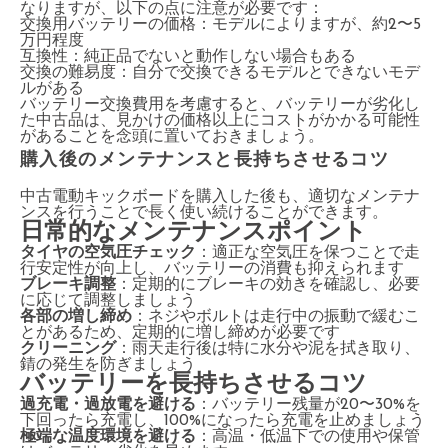
なりますが、以下の点に注意が必要です：
交換用バッテリーの価格：モデルによりますが、約2〜5
万円程度
互換性：純正品でないと動作しない場合もある
交換の難易度：自分で交換できるモデルとできないモデ
ルがある
バッテリー交換費用を考慮すると、バッテリーが劣化し
た中古品は、見かけの価格以上にコストがかかる可能性
があることを念頭に置いておきましょう。
購入後のメンテナンスと長持ちさせるコツ
中古電動キックボードを購入した後も、適切なメンテナ
ンスを行うことで長く使い続けることができます。
日常的なメンテナンスポイント
タイヤの空気圧チェック
：適正な空気圧を保つことで走
行安定性が向上し、バッテリーの消費も抑えられます
ブレーキ調整
：定期的にブレーキの効きを確認し、必要
に応じて調整しましょう
各部の増し締め
：ネジやボルトは走行中の振動で緩むこ
とがあるため、定期的に増し締めが必要です
クリーニング
：雨天走行後は特に水分や泥を拭き取り、
錆の発生を防ぎましょう
バッテリーを長持ちさせるコツ
過充電・過放電を避ける
：バッテリー残量が20〜30%を
下回ったら充電し、100%になったら充電を止めましょう
極端な温度環境を避ける
：高温・低温下での使用や保管