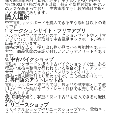
保安基準非対応（私有地専用）モデル：1〜3万円程度
特に2023年7月の法改正以降、特定小型原付対応モデル
の人気が高まっており、中古市場でも比較的高値で取引
される傾向にあります。
購入場所
中古電動キックボードを購入できる主な場所は以下の通
りです：
1. オークションサイト・フリマアプリ
メルカリやヤフオクなどのオークションサイトやフリマ
アプリでは、個人間取引で中古電動キックボードが多く
出品されています。
価格の幅が広く、掘り出し物が見つかる可能性もある一
方で、商品状態の確認が難しいというデメリットもあり
ます。
2. 中古バイクショップ
電動キックボードを扱う中古バイクショップでは、ある
程度の点検や整備が行われている場合が多く、アフター
サポートが期待できるというメリットがあります。
価格は個人間取引より高めですが、安心感はあります。
3. 専門店のアウトレット品
電動キックボード専門店では、展示品や試乗車として使
用されていた商品をアウトレット価格で販売しているこ
ともあります。
使用期間が短く、状態の良い中古品を購入できる可能性
があります。
4. リユースショップ
リサイクルショップやリユースショップでも、電動キッ