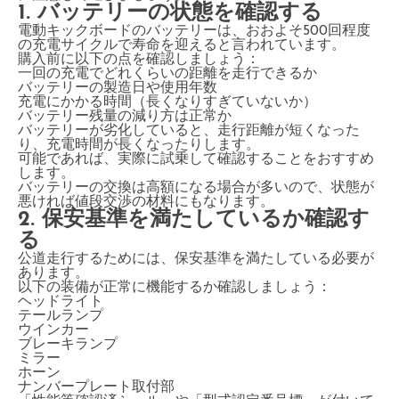
1. バッテリーの状態を確認する
電動キックボードのバッテリーは、おおよそ500回程度
の充電サイクルで寿命を迎えると言われています。
購入前に以下の点を確認しましょう：
一回の充電でどれくらいの距離を走行できるか
バッテリーの製造日や使用年数
充電にかかる時間（長くなりすぎていないか）
バッテリー残量の減り方は正常か
バッテリーが劣化していると、走行距離が短くなった
り、充電時間が長くなったりします。
可能であれば、実際に試乗して確認することをおすすめ
します。
バッテリーの交換は高額になる場合が多いので、状態が
悪ければ値段交渉の材料にもなります。
2. 保安基準を満たしているか確認す
る
公道走行するためには、保安基準を満たしている必要が
あります。
以下の装備が正常に機能するか確認しましょう：
ヘッドライト
テールランプ
ウインカー
ブレーキランプ
ミラー
ホーン
ナンバープレート取付部