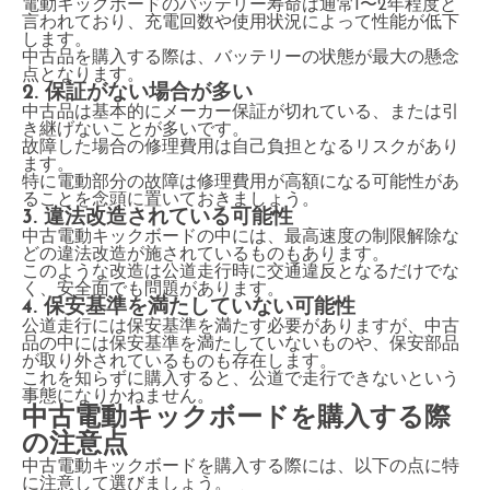
電動キックボードのバッテリー寿命は通常1〜2年程度と
言われており、充電回数や使用状況によって性能が低下
します。
中古品を購入する際は、バッテリーの状態が最大の懸念
点となります。
2. 保証がない場合が多い
中古品は基本的にメーカー保証が切れている、または引
き継げないことが多いです。
故障した場合の修理費用は自己負担となるリスクがあり
ます。
特に電動部分の故障は修理費用が高額になる可能性があ
ることを念頭に置いておきましょう。
3. 違法改造されている可能性
中古電動キックボードの中には、最高速度の制限解除な
どの違法改造が施されているものもあります。
このような改造は公道走行時に交通違反となるだけでな
く、安全面でも問題があります。
4. 保安基準を満たしていない可能性
公道走行には保安基準を満たす必要がありますが、中古
品の中には保安基準を満たしていないものや、保安部品
が取り外されているものも存在します。
これを知らずに購入すると、公道で走行できないという
事態になりかねません。
中古電動キックボードを購入する際
の注意点
中古電動キックボードを購入する際には、以下の点に特
に注意して選びましょう。