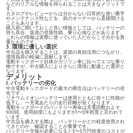
などのリアルな情報を得られることは大きなメリットで
す。
カタログやレビューからは分からない日常的な使い勝手
やメンテナンス性などを、前のオーナーから直接聞ける
こともあります。
購入前に聞いておくと良い情報としては、バッテリーの
持ち具合、坂道の登坂性能、乗り心地などがあります。
これらの情報は実際に使っていた人だからこそ分かる貴
重なものです。
3. 環境に優しい選択
中古品を購入することは、資源の有効活用につながり、
環境負荷の軽減に貢献します。
電動キックボード自体がガソリン車に比べてエコな乗り
物ですが、中古購入によりさらに環境に配慮した選択と
なります。
デメリット
1. バッテリーの劣化
中古電動キックボードの最大の懸念点はバッテリーの劣
化です。
リチウムイオンバッテリーは使用とともに徐々に性能が
低下し、一充電あたりの走行距離が短くなります。
電動キックボードのバッテリー寿命は充電回数およそ
500回、使用頻度にもよりますが1〜2年程度と言われて
います。
中古品を購入する際は、バッテリーがどの程度使用され
てきたのか、確認することが重要です。
バッテリー交換が必要になると2〜5万円程度のコストが