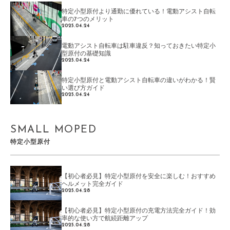
特定小型原付より通勤に優れている！電動アシスト自転
車の7つのメリット
2025.04.24
電動アシスト自転車は駐車違反？知っておきたい特定小
型原付の基礎知識
2025.04.24
特定小型原付と電動アシスト自転車の違いがわかる！賢
い選び方ガイド
2025.04.24
SMALL MOPED
特定小型原付
【初心者必見】特定小型原付を安全に楽しむ！おすすめ
ヘルメット完全ガイド
2025.04.28
【初心者必見】特定小型原付の充電方法完全ガイド！効
率的な使い方で航続距離アップ
2025.04.28