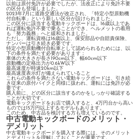
以前は原付免許が必要でしたが、法改正により免許不要
の区分も登場しました。
2023年7月に道路交通法が改正され、「特定小型原動機
付自転車」という新しい区分が設けられました。
この区分に該当する電動キックボードは、16歳以上であ
れば運転免許不要で乗ることができ、ヘルメットの着用
も「努力義務」へと緩和されました。
ただし、運転資格は16歳以上、保安部品や自賠責保険、
ナンバーは引き続き必要です。
特定小型原動機付自転車として認められるためには、以
下の条件を満たす必要があります：
車体の大きさが長さ190cm以下、幅60cm以下
原動機の定格出力が0.6kW以下
最高速度が時速20km以下
最高速度表示灯が備えられていること
これらの条件を満たさない電動キックボードは、引き続
き従来の原付バイクと同様に扱われ、運転には免許が必
要です。
購入前に、どの区分に該当するのかをしっかり確認する
ことが大切です。
電動キックボードをお店で購入すると、4万円台から高い
ものでは15万円以上するモデルもあります。
このため、中古品を検討する方も増えているのです。
中古電動キックボードのメリット・
デメリット
中古電動キックボードを購入する際には、そのメリット
とデメリットを理解しておくことが重要です。