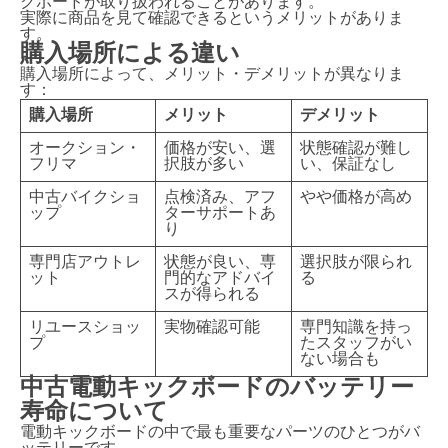
クボードが取り扱われることがあります。
実際に商品を見て確認できるというメリットがありま
す。
購入場所による違い
購入場所によって、メリット・デメリットが異なりま
す：
購入場所
メリット
デメリット
オークション・
価格が安い、選
状態確認が難し
フリマ
択肢が多い
い、保証なし
中古バイクショ
点検済み、アフ
やや価格が高め
ップ
ターサポートあ
り
専門店アウトレ
状態が良い、専
選択肢が限られ
ット
門的なアドバイ
る
スが得られる
リユースショッ
実物確認可能
専門知識を持っ
プ
たスタッフがい
ない場合も
中古電動キックボードのバッテリー
寿命について
電動キックボードの中で最も重要なパーツのひとつがバ