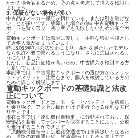
かかる場合もあるため、その点も考慮して購入を検討し
ましょう。
2. 保証がない場合が多い
中古品はメーカー保証が切れている、または引き継げな
いことが多いです。故障した場合の修# 中古電動キック
ボードを賢く選ぶ！初心者でも失敗しないための完全ガ
イド
電動キックボードは環境に優しく、手軽な移動手段とし
て近年人気が高まっています。
特に2023年7月の法改正により、条件を満たしたモデル
なら免許不要で乗れるようになり、さらに注目されるよ
うになりました。
しかし、新品は価格が高いため、中古購入を検討する方
も多いでしょう。
本記事では、中古電動キックボードの選び方からメリッ
ト・デメリット、注意点まで、購入を検討している方の
ために詳しく解説します。
電動キックボードの基礎知識と法改
正について
電動キックボードとは、モーターとバッテリーを搭載し
た乗り物で、アクセル操作だけで走行できる便利なモビ
リティです。
現在日本では「原動機付自転車」に分類されており、保
安部品を装着してナンバーを取得することにより、公道
を走行することができます。
「原動機付自転車」は道路交通法では車両扱いとなるた
め、道路の右側通行や、飲酒運転はもちろん禁止です。