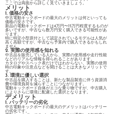
ここでは両面から詳しく見ていきましょう。
メリット
1. 価格の安さ
中古電動キックボードの最大のメリットは何といっても
価格の安さです。
新品の電動キックボードは4万円〜15万円程度するものが
多いですが、中古なら数万円安く購入できる可能性があ
ります。
特に特定小型原付として認定されているモデルは人気が
高く高額ですが、中古なら予算内で購入できるかもしれ
ません。
2. 実際の使用感を知れる
中古品を販売している人から、実際の使用感や走行性能
などのリアルな情報を得られることがあります。
カタログやスペック表だけではわからない、実際の使用
時の印象や注意点などを聞けることは大きなメリットで
す。
3. 環境に優しい選択
中古品を購入することは、新たな製品製造に伴う資源消
費や環境負荷を減らすことにつながります。
電動キックボード自体がエコな乗り物ですが、中古購入
によりさらに環境に配慮した選択となります。
デメリット
1. バッテリーの劣化
中古電動キックボードの最大のデメリットはバッテリー
の劣化です。