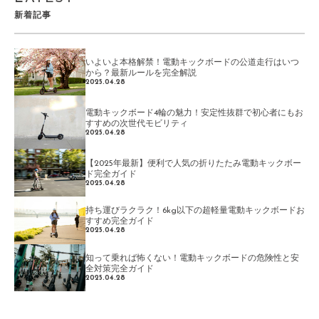
新着記事
いよいよ本格解禁！電動キックボードの公道走行はいつ
から？最新ルールを完全解説
2025.04.28
電動キックボード4輪の魅力！安定性抜群で初心者にもお
すすめの次世代モビリティ
2025.04.28
【2025年最新】便利で人気の折りたたみ電動キックボー
ド完全ガイド
2025.04.28
持ち運びラクラク！6kg以下の超軽量電動キックボードお
すすめ完全ガイド
2025.04.28
知って乗れば怖くない！電動キックボードの危険性と安
全対策完全ガイド
2025.04.28