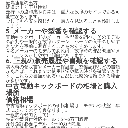
最高速度の出方
坂道の上り下り性能
走行中の違和感や異常は、重大な故障のサインである可
能性があります。
少しでも不安を感じたら、購入を見送ることも検討しま
しょう。
5. メーカーや型番を確認する
電動キックボードのメーカーや型番を調べ、そのモデル
の評判や一般的な故障パターン、パーツの入手のしやす
さなどを事前に調査することをおすすめします。
有名メーカーのモデルであれば、故障時の部品調達やメ
ンテナンスがしやすい傾向にあります。
6. 正規の販売履歴や書類を確認する
購入時の領収書やメーカー保証書、整備記録などの書類
があれば、これまでの使用状況や購入時期を確認できま
す。これらの書類がある中古品は比較的信頼できる場合
が多いです。
中古電動キックボードの相場と購入
場所
価格相場
中古電動キックボードの価格相場は、モデルや状態、年
式によって大きく異なります。
一般的な傾向としては：
特定小型原付対応モデル：3〜8万円程度
原付免許必要モデル：2〜10万円程度