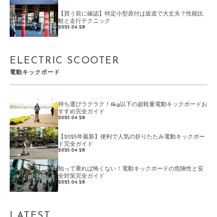
【買う前に確認】特定小型原付は坂道で大丈夫？性能比
較と走行テクニック
2025.04.28
ELECTRIC SCOOTER
電動キックボード
持ち運びラクラク！6kg以下の超軽量電動キックボードお
すすめ完全ガイド
2025.04.28
【2025年最新】便利で人気の折りたたみ電動キックボー
ド完全ガイド
2025.04.28
知って乗れば怖くない！電動キックボードの危険性と安
全対策完全ガイド
2025.04.28
LATEST