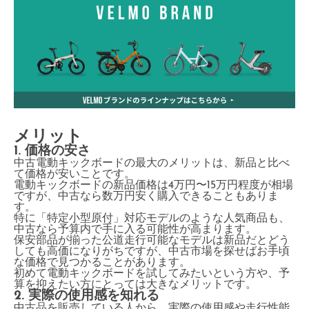
メリット
1. 価格の安さ
中古電動キックボードの最大のメリットは、新品と比べ
て価格が安いことです。
電動キックボードの新品価格は4万円〜15万円程度が相場
ですが、中古なら数万円安く購入できることもありま
す。
特に「特定小型原付」対応モデルのような人気商品も、
中古なら予算内で手に入る可能性が高まります。
保安部品が揃った公道走行可能なモデルは新品だとどう
しても高価になりがちですが、中古市場を探せばお手頃
な価格で見つかることがあります。
初めて電動キックボードを試してみたいという方や、予
算を抑えたい方にとっては大きなメリットです。
2. 実際の使用感を知れる
中古品を販売している人から、実際の使用感や走行性能