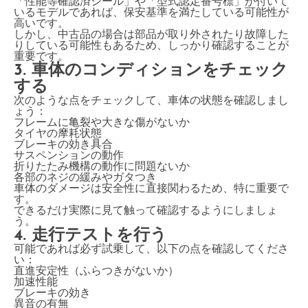
「性能等確認済シール」や「型式認定番号標」が付いて
いるモデルであれば、保安基準を満たしている可能性が
高いです。
しかし、中古品の場合は部品が取り外されたり故障した
りしている可能性もあるため、しっかり確認することが
重要です。
3. 車体のコンディションをチェック
する
次のような点をチェックして、車体の状態を確認しまし
ょう：
フレームに亀裂や大きな傷がないか
タイヤの摩耗状態
ブレーキの効き具合
サスペンションの動作
折りたたみ機構の動作に問題ないか
各部のネジの緩みやガタつき
車体のダメージは安全性に直接関わるため、特に重要で
す。
できるだけ実際に見て触って確認するようにしましょ
う。
4. 走行テストを行う
可能であれば必ず試乗して、以下の点を確認してくださ
い：
直進安定性（ふらつきがないか）
加速性能
ブレーキの効き
異音の有無