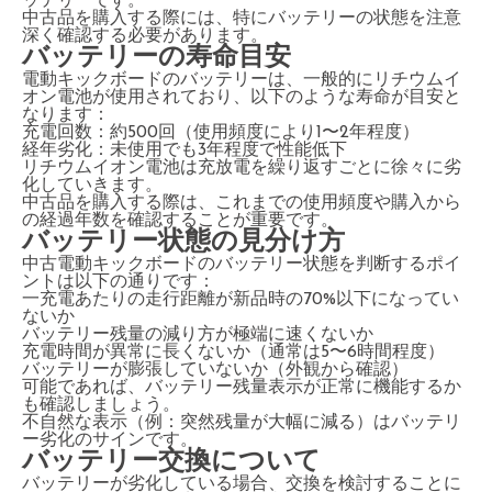
ッテリーです。
中古品を購入する際には、特にバッテリーの状態を注意
深く確認する必要があります。
バッテリーの寿命目安
電動キックボードのバッテリーは、一般的にリチウムイ
オン電池が使用されており、以下のような寿命が目安と
なります：
充電回数：約500回（使用頻度により1〜2年程度）
経年劣化：未使用でも3年程度で性能低下
リチウムイオン電池は充放電を繰り返すごとに徐々に劣
化していきます。
中古品を購入する際は、これまでの使用頻度や購入から
の経過年数を確認することが重要です。
バッテリー状態の見分け方
中古電動キックボードのバッテリー状態を判断するポイ
ントは以下の通りです：
一充電あたりの走行距離が新品時の70%以下になってい
ないか
バッテリー残量の減り方が極端に速くないか
充電時間が異常に長くないか（通常は5〜6時間程度）
バッテリーが膨張していないか（外観から確認）
可能であれば、バッテリー残量表示が正常に機能するか
も確認しましょう。
不自然な表示（例：突然残量が大幅に減る）はバッテリ
ー劣化のサインです。
バッテリー交換について
バッテリーが劣化している場合、交換を検討することに