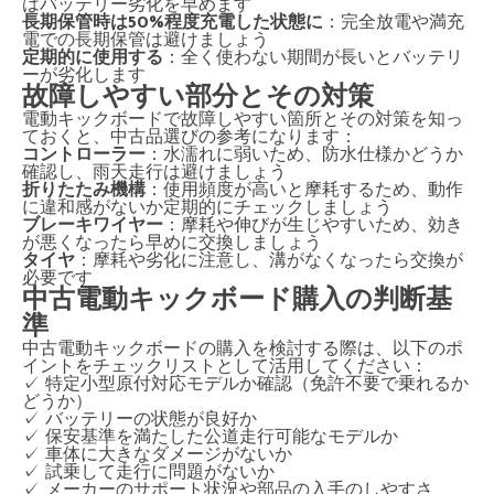
はバッテリー劣化を早めます
長期保管時は50%程度充電した状態に
：完全放電や満充
電での長期保管は避けましょう
定期的に使用する
：全く使わない期間が長いとバッテリ
ーが劣化します
故障しやすい部分とその対策
電動キックボードで故障しやすい箇所とその対策を知っ
ておくと、中古品選びの参考になります：
コントローラー
：水濡れに弱いため、防水仕様かどうか
確認し、雨天走行は避けましょう
折りたたみ機構
：使用頻度が高いと摩耗するため、動作
に違和感がないか定期的にチェックしましょう
ブレーキワイヤー
：摩耗や伸びが生じやすいため、効き
が悪くなったら早めに交換しましょう
タイヤ
：摩耗や劣化に注意し、溝がなくなったら交換が
必要です
中古電動キックボード購入の判断基
準
中古電動キックボードの購入を検討する際は、以下のポ
イントをチェックリストとして活用してください：
✓ 特定小型原付対応モデルか確認（免許不要で乗れるか
どうか）
✓ バッテリーの状態が良好か
✓ 保安基準を満たした公道走行可能なモデルか
✓ 車体に大きなダメージがないか
✓ 試乗して走行に問題がないか
✓ メーカーのサポート状況や部品の入手のしやすさ