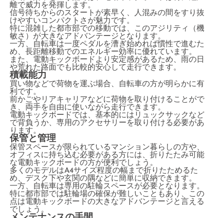
離で威力を発揮します。
信号待ちからのスタートが素早く、人混みの間をすり抜
けやすいコンパクトさが魅力です。
特に混雑した都市部での移動では、このアジリティ（機
敏さ）が大きなアドバンテージとなります。
一方、自転車は一度ペダルを漕ぎ始めれば慣性で進むた
め、長距離移動でのエネルギー効率に優れています。
また、電動キックボードより安定感があるため、雨の日
や荒れた路面でも比較的安心して走行できます。
積載能力
買い物などで荷物を運ぶ場合、自転車の方が明らかに有
利です。
前かごやリアキャリアなどに荷物を取り付けることがで
き、両手を自由に使いながら走行できます。
電動キックボードでは、基本的にはリュックサックなど
で背負うか、専用のアクセサリーを取り付ける必要があ
ります。
保管と管理
保管スペースが限られているマンション暮らしの方や、
オフィスに持ち込む必要がある方には、折りたたみ可能
な電動キックボードの方が便利でしょう。
多くのモデルはA4サイズ程度の幅まで折りたためるた
め、デスク下や玄関の隅などに簡単に収納できます。
一方、自転車は専用の駐輪スペースが必要となります。
特に都市部では駐輪場の確保が難しいこともあり、この
点は電動キックボードの大きなアドバンテージと言える
でしょう。
メンテナンスの手間