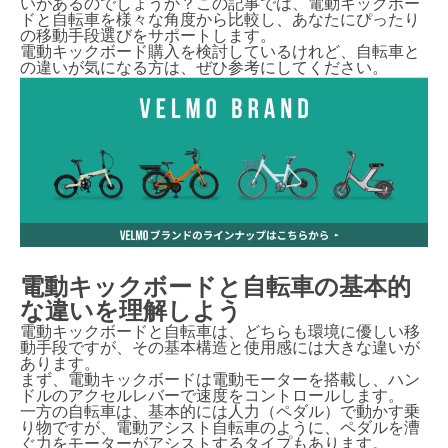
いがあるのでしょうか？この記事では、電動キックボー
ドと自転車を様々な角度から比較し、あなたにぴったり
の移動手段選びをサポートします。
電動キックボード購入を検討しているけれど、自転車と
の違いが気になる方は、ぜひ参考にしてください。
電動キックボードと自転車の基本的
な違いを理解しよう
電動キックボードと自転車は、どちらも環境に優しい移
動手段ですが、その基本構造と使用感には大きな違いが
あります。
まず、電動キックボードは電動モーターを搭載し、ハン
ドルのアクセルレバーで速度をコントロールします。
一方の自転車は、基本的には人力（ペダル）で動かす乗
り物ですが、電動アシスト自転車のように、ペダルを漕
ぐ力をモーターがアシストするタイプもあります。