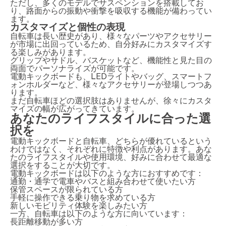
ただし、多くのモデルでサスペンションを搭載してお
り、路面からの振動や衝撃を吸収する機能が備わってい
ます。
カスタマイズと個性の表現
自転車は長い歴史があり、様々なパーツやアクセサリー
が市場に出回っているため、自分好みにカスタマイズす
る楽しみがあります。
グリップやサドル、バスケットなど、機能性と見た目の
両面でパーソナライズが可能です。
電動キックボードも、LEDライトやバッグ、スマートフ
ォンホルダーなど、様々なアクセサリーが登場しつつあ
ります。
まだ自転車ほどの選択肢はありませんが、徐々にカスタ
マイズの幅が広がってきています。
あなたのライフスタイルに合った選
択を
電動キックボードと自転車、どちらが優れているという
わけではなく、それぞれに特徴や利点があります。あな
たのライフスタイルや使用環境、好みに合わせて最適な
選択をすることが大切です。
電動キックボードは以下のような方におすすめです：
通勤・通学で電車やバスと組み合わせて使いたい方
保管スペースが限られている方
手軽に操作できる乗り物を求めている方
新しいモビリティ体験を楽しみたい方
一方、自転車は以下のような方に向いています：
長距離移動が多い方