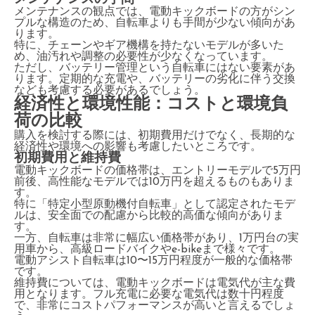
メンテナンスの観点では、電動キックボードの方がシン
プルな構造のため、自転車よりも手間が少ない傾向があ
ります。
特に、チェーンやギア機構を持たないモデルが多いた
め、油汚れや調整の必要性が少なくなっています。
ただし、バッテリー管理という自転車にはない要素があ
ります。定期的な充電や、バッテリーの劣化に伴う交換
なども考慮する必要があるでしょう。
経済性と環境性能：コストと環境負
荷の比較
購入を検討する際には、初期費用だけでなく、長期的な
経済性や環境への影響も考慮したいところです。
初期費用と維持費
電動キックボードの価格帯は、エントリーモデルで5万円
前後、高性能なモデルでは10万円を超えるものもありま
す。
特に「特定小型原動機付自転車」として認定されたモデ
ルは、安全面での配慮から比較的高価な傾向がありま
す。
一方、自転車は非常に幅広い価格帯があり、1万円台の実
用車から、高級ロードバイクやe-bikeまで様々です。
電動アシスト自転車は10〜15万円程度が一般的な価格帯
です。
維持費については、電動キックボードは電気代が主な費
用となります。フル充電に必要な電気代は数十円程度
で、非常にコストパフォーマンスが高いと言えるでしょ