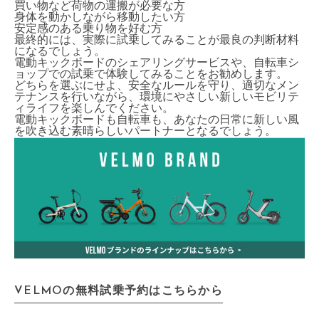
買い物など荷物の運搬が必要な方
身体を動かしながら移動したい方
安定感のある乗り物を好む方
最終的には、実際に試乗してみることが最良の判断材料
になるでしょう。
電動キックボードのシェアリングサービスや、自転車シ
ョップでの試乗で体験してみることをお勧めします。
どちらを選ぶにせよ、安全なルールを守り、適切なメン
テナンスを行いながら、環境にやさしい新しいモビリテ
ィライフを楽しんでください。
電動キックボードも自転車も、あなたの日常に新しい風
を吹き込む素晴らしいパートナーとなるでしょう。
VELMOの無料試乗予約はこちらから