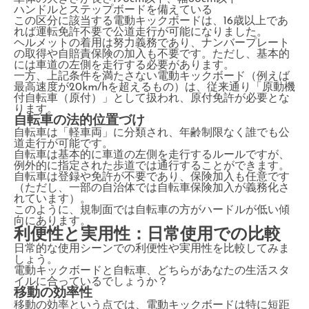
ハンドルとステップボードを備えている
この区分に該当する電動キックボードは、16歳以上であ
れば運転免許不要で公道走行が可能になりました。
ヘルメットの着用は努力義務であり、ナンバープレート
の取得や自賠責保険の加入も不要です。ただし、基本的
には車道の左側を走行する必要があります。
一方、上記条件を満たさない電動キックボード（例えば
最高速度が20km/hを超えるもの）は、従来通り「原動機
付自転車（原付）」として扱われ、原付免許が必要とな
ります。
自転車の法的位置づけ
自転車は「軽車両」に分類され、年齢制限なく誰でも公
道走行が可能です。
自転車は基本的に車道の左側を走行するルールですが、
例外的に指定された歩道では通行することができます。
自転車は登録や免許が不要であり、保険加入も任意です
（ただし、一部の自治体では自転車保険加入が義務化さ
れています）。
このように、規制面では自転車の方がハードルが低い傾
向にあります。
利便性と実用性：日常使用での比較
日常的な使用シーンでの利便性や実用性を比較してみま
しょう。
電動キックボードと自転車、どちらがあなたの生活スタ
イルに合っているでしょうか？
移動の効率性
移動の効率という点では、電動キックボードは特に短距