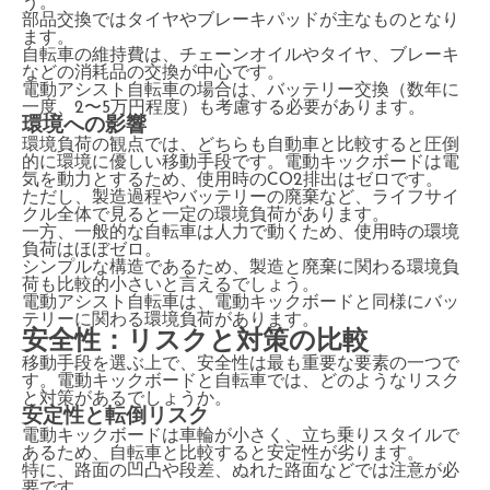
う。
部品交換ではタイヤやブレーキパッドが主なものとなり
ます。
自転車の維持費は、チェーンオイルやタイヤ、ブレーキ
などの消耗品の交換が中心です。
電動アシスト自転車の場合は、バッテリー交換（数年に
一度、2〜5万円程度）も考慮する必要があります。
環境への影響
環境負荷の観点では、どちらも自動車と比較すると圧倒
的に環境に優しい移動手段です。電動キックボードは電
気を動力とするため、使用時のCO2排出はゼロです。
ただし、製造過程やバッテリーの廃棄など、ライフサイ
クル全体で見ると一定の環境負荷があります。
一方、一般的な自転車は人力で動くため、使用時の環境
負荷はほぼゼロ。
シンプルな構造であるため、製造と廃棄に関わる環境負
荷も比較的小さいと言えるでしょう。
電動アシスト自転車は、電動キックボードと同様にバッ
テリーに関わる環境負荷があります。
安全性：リスクと対策の比較
移動手段を選ぶ上で、安全性は最も重要な要素の一つで
す。電動キックボードと自転車では、どのようなリスク
と対策があるでしょうか。
安定性と転倒リスク
電動キックボードは車輪が小さく、立ち乗りスタイルで
あるため、自転車と比較すると安定性が劣ります。
特に、路面の凹凸や段差、ぬれた路面などでは注意が必
要です。