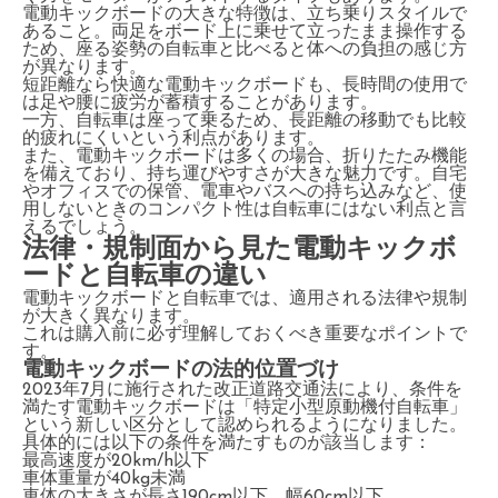
電動キックボードの大きな特徴は、立ち乗りスタイルで
あること。両足をボード上に乗せて立ったまま操作する
ため、座る姿勢の自転車と比べると体への負担の感じ方
が異なります。
短距離なら快適な電動キックボードも、長時間の使用で
は足や腰に疲労が蓄積することがあります。
一方、自転車は座って乗るため、長距離の移動でも比較
的疲れにくいという利点があります。
また、電動キックボードは多くの場合、折りたたみ機能
を備えており、持ち運びやすさが大きな魅力です。自宅
やオフィスでの保管、電車やバスへの持ち込みなど、使
用しないときのコンパクト性は自転車にはない利点と言
えるでしょう。
法律・規制面から見た電動キックボ
ードと自転車の違い
電動キックボードと自転車では、適用される法律や規制
が大きく異なります。
これは購入前に必ず理解しておくべき重要なポイントで
す。
電動キックボードの法的位置づけ
2023年7月に施行された改正道路交通法により、条件を
満たす電動キックボードは「特定小型原動機付自転車」
という新しい区分として認められるようになりました。
具体的には以下の条件を満たすものが該当します：
最高速度が20km/h以下
車体重量が40kg未満
車体の大きさが長さ190cm以下、幅60cm以下