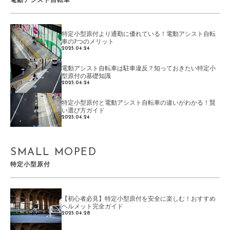
電動アシスト自転車
特定小型原付より通勤に優れている！電動アシスト自転
車の7つのメリット
2025.04.24
電動アシスト自転車は駐車違反？知っておきたい特定小
型原付の基礎知識
2025.04.24
特定小型原付と電動アシスト自転車の違いがわかる！賢
い選び方ガイド
2025.04.24
SMALL MOPED
特定小型原付
【初心者必見】特定小型原付を安全に楽しむ！おすすめ
ヘルメット完全ガイド
2025.04.28