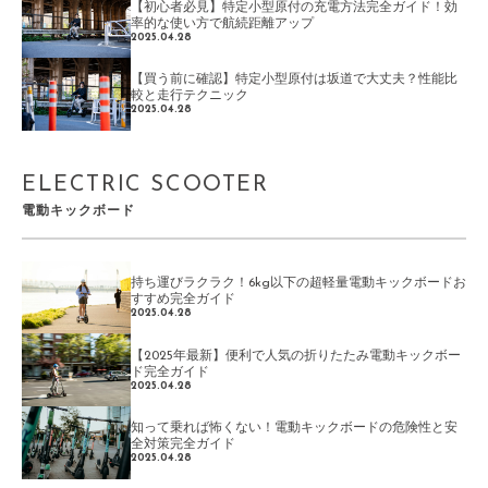
【初心者必見】特定小型原付の充電方法完全ガイド！効
率的な使い方で航続距離アップ
2025.04.28
【買う前に確認】特定小型原付は坂道で大丈夫？性能比
較と走行テクニック
2025.04.28
ELECTRIC SCOOTER
電動キックボード
持ち運びラクラク！6kg以下の超軽量電動キックボードお
すすめ完全ガイド
2025.04.28
【2025年最新】便利で人気の折りたたみ電動キックボー
ド完全ガイド
2025.04.28
知って乗れば怖くない！電動キックボードの危険性と安
全対策完全ガイド
2025.04.28