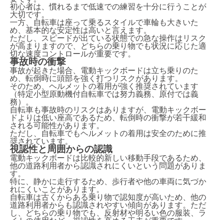
初心者は、慣れるまで低速での練習を十分に行うことが
大切です。
一方、自転車は座って乗るスタイルで車輪も大きいた
め、基本的な安定性は高いと言えます。
ただし、スピードが出ている状態での急な操作はリスク
が高まりますので、どちらの乗り物でも状況に応じた適
切な速度コントロールが重要です。
事故時の衝撃
事故が起きた場合、電動キックボードは立ち乗りのた
め、転倒時に頭部を強く打つリスクがあります。
そのため、ヘルメットの着用が強く推奨されています
（特定小型原動機付自転車では努力義務、原付では義
務）。
自転車も事故時のリスクはありますが、電動キックボー
ドよりは低い座高であるため、転倒時の衝撃が若干緩和
される可能性があります。
ただし、自転車でもヘルメットの着用は安全のために推
奨されています。
視認性と周囲からの認識
電動キックボードは比較的新しい移動手段であるため、
他の道路利用者から認識されにくいという問題がありま
す。
特に、静かに走行するため、歩行者や他の車両に気づか
れにくいことがあります。
自転車は古くからある乗り物で認知度が高いため、他の
道路利用者からも認識されやすい傾向があります。ただ
し、どちらの乗り物でも、反射材や明るい色の服装、ラ