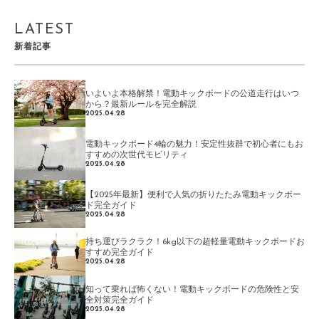
LATEST
新着記事
いよいよ本格解禁！電動キックボードの公道走行はいつ
から？最新ルールを完全解説
2025.04.28
電動キックボード4輪の魅力！安定性抜群で初心者にもお
すすめの次世代モビリティ
2025.04.28
【2025年最新】便利で人気の折りたたみ電動キックボー
ド完全ガイド
2025.04.28
持ち運びラクラク！6kg以下の超軽量電動キックボードお
すすめ完全ガイド
2025.04.28
知って乗れば怖くない！電動キックボードの危険性と安
全対策完全ガイド
2025.04.28