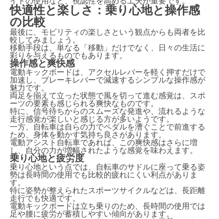
イトの使用など、視認性を高める工夫が重要です。
快適性と楽しさ：乗り心地と操作感
の比較
最後に、モビリティの楽しさという観点からも両者を比
較してみましょう。
移動手段は、単なる「移動」だけでなく、日々の生活に
彩りを与えるものでもあります。
操作感と爽快感
電動キックボードは、アクセルレバーを軽く押すだけで
加速し、ブレーキレバーで減速するシンプルな操作感が
魅力です。
両足を揃えて立った状態で風を切って進む感覚は、スポ
ーツの要素も感じられる爽快なものです。
特に、信号待ちからのスムーズな発進や、流れるような
走行感覚が楽しいと感じる方が多いようです。
一方、自転車は自らの力でペダルを漕ぐことで前進する
ため、身体を動かす気持ち良さがあります。
電動アシスト自転車であれば、この爽快感はさらに増
し、自分の力が増幅されたような感覚を味わえます。
乗り心地と疲労度
乗り心地という点では、自転車のサドルに座って乗る姿
勢は長時間の使用でも比較的疲れにくい利点がありま
す。
特に姿勢が整えられたスポーツサイクルなどは、長距離
走行でも快適です。
電動キックボードは立ち乗りのため、長時間の使用では
足や腰に疲労が蓄積しやすい傾向があります。