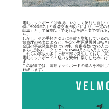
電動キックボードは環境にやさしく便利な新しい
特に2023年7月の道路交通法改正により、一定
転車」として16歳以上であれば免許不要で乗れ
た。
しかし、その手軽さゆえに事故も増加しているの
警察庁の発表によると、特定小型原動機付自転車に関
全国の事故発生件数は219件、負傷者数は226人
さらに別のデータでは、2024年1月から6月まで
これらの事故の多くは都市部で発生しており、東
電動キックボードの魅力を安全に楽しむためには
す。
この記事では、電動キックボードの購入を検討し
解説します。