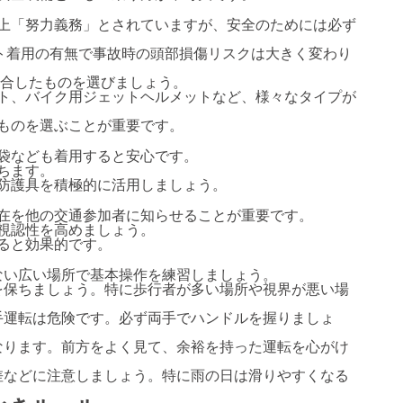
上「努力義務」とされていますが、安全のためには必ず
ット着用の有無で事故時の頭部損傷リスクは大きく変わり
適合したものを選びましょう。
ト、バイク用ジェットヘルメットなど、様々なタイプが
ものを選ぶことが重要です。
袋なども着用すると安心です。
ちます。
防護具を積極的に活用しましょう。
在を他の交通参加者に知らせることが重要です。
視認性を高めましょう。
ると効果的です。
少ない広い場所で基本操作を練習しましょう。
度を保ちましょう。特に歩行者が多い場所や視界が悪い場
片手運転は危険です。必ず両手でハンドルを握りましょ
になります。前方をよく見て、余裕を持った運転を心がけ
段差などに注意しましょう。特に雨の日は滑りやすくなる