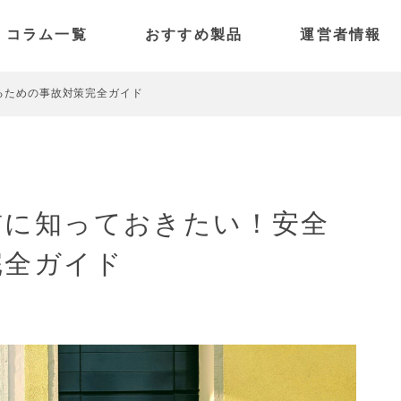
コラム一覧
おすすめ製品
運営者情報
電動アシスト自転車
SPARK
特定小型原付
PANORAMA
るための事故対策完全ガイド
電動キックボード
PICO
PULSE
前に知っておきたい！安全
完全ガイド