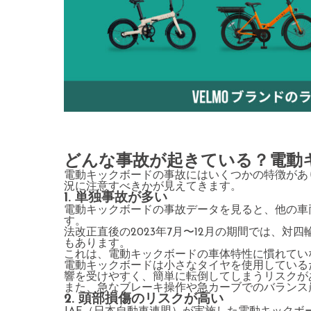
どんな事故が起きている？電動
電動キックボードの事故にはいくつかの特徴があ
況に注意すべきかが見えてきます。
1. 単独事故が多い
電動キックボードの事故データを見ると、他の車
す。
法改正直後の2023年7月〜12月の期間では、
もあります。
これは、電動キックボードの車体特性に慣れてい
電動キックボードは小さなタイヤを使用している
響を受けやすく、簡単に転倒してしまうリスクが
また、急なブレーキ操作や急カーブでのバランス
2. 頭部損傷のリスクが高い