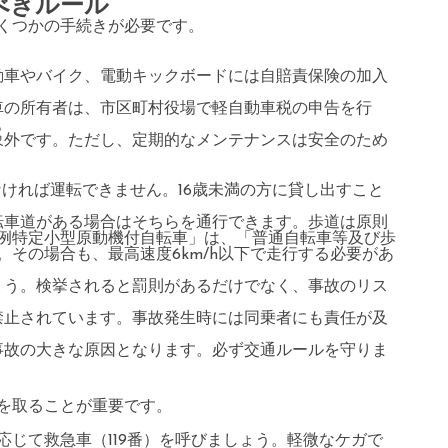
べきルール
くつかの手続きが必要です。
自動車やバイク、電動キックボードには自賠責保険の加入
転車の所有者は、市区町村役場で軽自動車税の申告を行
。
対象外です。ただし、定期的なメンテナンスは安全のため
でなければ運転できません。16歳未満の方に貸し出すこと
自転車道がある場合はそちらを通行できます。歩道は原則
例特定小型原動機付自転車」は、「普通自転車等及び歩
その場合も、最高速度6km/h以下で走行する必要があ
しょう。検挙されると罰則があるだけでなく、事故のリス
は禁止されています。事故発生時には同乗者にも責任が及
、事故の大きな原因となります。必ず交通ルールを守りま
を取ることが重要です。
じて救急車（119番）を呼びましょう。軽微なケガで