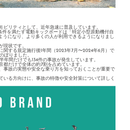
モビリティとして、近年急速に普及しています。
の条件を満たす電動キックボードは「特定小型原動機付自
るようになり、より多くの人が利用できるようになりまし
が現状です。
する規定施行後1年間（2023年7月〜2024年6月）で
にのぼりました。
の半年間だけでも134件の事故が発生しています。
京都だけで全体の約7割を占めています。
、事故の実態や安全な乗り方を知っておくことが重要で
ている方向けに、事故の特徴や安全対策について詳しく