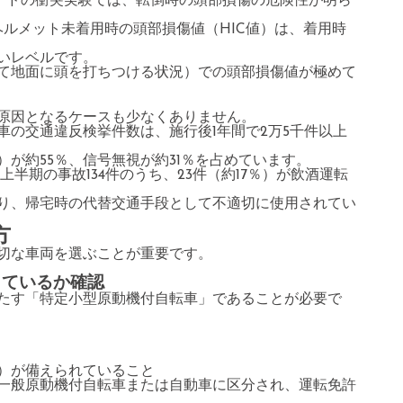
ボードの衝突実験では、転倒時の頭部損傷の危険性が明ら
ヘルメット未着用時の頭部損傷値（HIC値）は、着用時
いレベルです。
て地面に頭を打ちつける状況）での頭部損傷値が極めて
原因となるケースも少なくありません。
の交通違反検挙件数は、施行後1年間で2万5千件以上
が約55％、信号無視が約31％を占めています。
上半期の事故134件のうち、23件（約17％）が飲酒運転
り、帰宅時の代替交通手段として不適切に使用されてい
方
切な車両を選ぶことが重要です。
しているか確認
たす「特定小型原動機付自転車」であることが必要で
）が備えられていること
一般原動機付自転車または自動車に区分され、運転免許