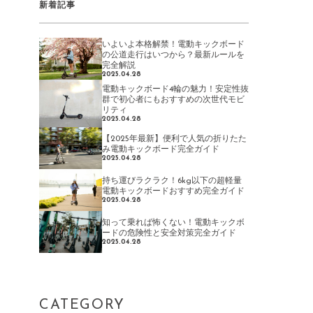
新着記事
いよいよ本格解禁！電動キックボード
の公道走行はいつから？最新ルールを
完全解説
2025.04.28
電動キックボード4輪の魅力！安定性抜
群で初心者にもおすすめの次世代モビ
リティ
2025.04.28
【2025年最新】便利で人気の折りたた
み電動キックボード完全ガイド
2025.04.28
持ち運びラクラク！6kg以下の超軽量
電動キックボードおすすめ完全ガイド
2025.04.28
知って乗れば怖くない！電動キックボ
ードの危険性と安全対策完全ガイド
2025.04.28
CATEGORY