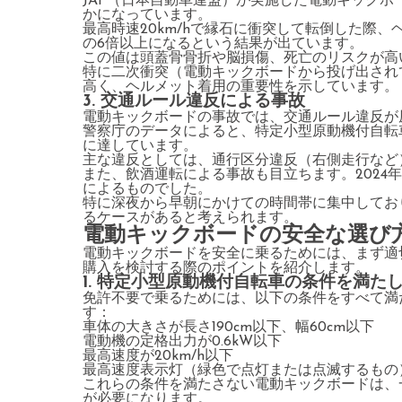
JAF（日本自動車連盟）が実施した電動キック
かになっています。
最高時速20km/hで縁石に衝突して転倒した際、
の6倍以上になるという結果が出ています。
この値は頭蓋骨骨折や脳損傷、死亡のリスクが高
特に二次衝突（電動キックボードから投げ出され
高く、ヘルメット着用の重要性を示しています。
3. 交通ルール違反による事故
電動キックボードの事故では、交通ルール違反が
警察庁のデータによると、特定小型原動機付自転車
に達しています。
主な違反としては、通行区分違反（右側走行など）
また、飲酒運転による事故も目立ちます。2024年
によるものでした。
特に深夜から早朝にかけての時間帯に集中してお
るケースがあると考えられます。
電動キックボードの安全な選び
電動キックボードを安全に乗るためには、まず適
購入を検討する際のポイントを紹介します。
1. 特定小型原動機付自転車の条件を満た
免許不要で乗るためには、以下の条件をすべて満
す：
車体の大きさが長さ190cm以下、幅60cm以下
電動機の定格出力が0.6kW以下
最高速度が20km/h以下
最高速度表示灯（緑色で点灯または点滅するもの
これらの条件を満たさない電動キックボードは、
が必要になります。