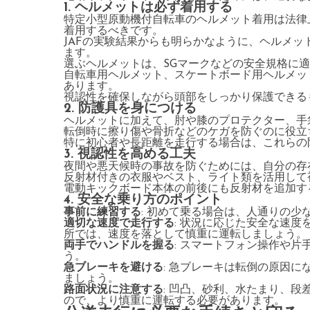
1. ヘルメットは必ず着用する
特定小型原動機付自転車のヘルメット着用は法律
着用するべきです。
JAFの実験結果からも明らかなように、ヘルメ
ます。
選ぶヘルメットは、SGマークなどの安全規格に
自転車用ヘルメット、スケートボード用ヘルメッ
あります。
視認性を確保しながら頭部をしっかり保護できる
2. 防護具を身につける
ヘルメットに加えて、肘や膝のプロテクター、手
転倒時に擦り傷や骨折などのケガを防ぐのに役立
特に初心者や長距離を走行する場合は、これらの
3. 視認性を高める工夫
夜間や悪天候時の事故を防ぐためには、自分の存
反射材付きの衣服やベスト、ライト類を活用して
電動キックボード本体の前後にも反射材を追加す
4. 安全な乗り方のポイント
事前に練習する
: 初めて乗る場合は、人通りの
適切な速度で走行する
: 状況に応じた安全な速
所では、速度を落として慎重に運転しましょう。
両手でハンドルを握る
: スマートフォン操作や
う。
急ブレーキを避ける
: 急ブレーキは転倒の原因
ましょう。
路面状況に注意する
: 凹凸、砂利、水たまり、
ので、より慎重に運転する必要があります。