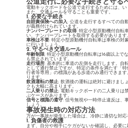
公道走行に必要な手続きと守る
電動キックボードを公道で走行するためには、い
また、交通ルールを守ることも重要です。
1. 必要な手続き
自賠責保険への加入
: 公道を走行するすべての
が義務付けられています。
ナンバープレートの取得
: 特定小型原動機付自
い、ナンバープレートを取得する必要があります
車検は不要
: 特定小型原動機付自転車は車検の
に行いましょう。
2. 守るべき交通ルール
年齢制限
: 特定小型原動機付自転車は16歳以上
も禁止されています。
走行場所
: 基本的に車道の左側を走行します。
として通行禁止ですが、特定の条件を満たす「特
行者等専用」の標識がある歩道のみ通行できます。
ります。
飲酒運転の禁止
: 飲酒後の運転は絶対に避けま
クも大幅に高まります。
二人乗りの禁止
: 電動キックボードの二人乗り
ぶケースがあります。
信号と標識の遵守
: 信号無視や一時停止違反は
しょう。
事故発生時の対応方法
万が一事故が発生した場合は、冷静に適切な対応
1. 負傷者の救護
まず、自分や相手にケガがないか確認し、必要に応