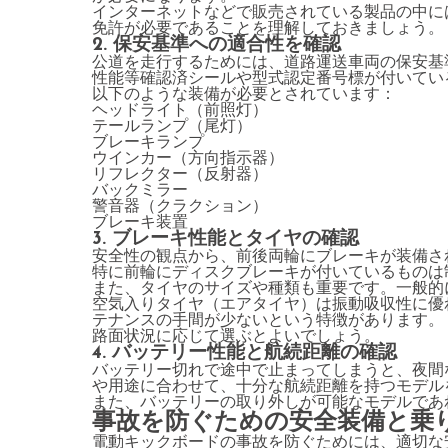
インターネットなどで販売されている製品の中には
免許が必要であることを理解しておきましょう。
2. 保安基準への適合性を確認
公道を走行するためには、道路運送車両の保安基
性能等確認済シールや型式認定番号標が付いてい
以下のような装備が必要とされています：
ヘッドライト（前照灯）
テールランプ（尾灯）
ブレーキランプ
ウインカー（方向指示器）
リフレクター（反射器）
バックミラー
警音器（クラクション）
ブレーキ装置
3. ブレーキ性能とタイヤの確認
安全性の観点から、前後両輪にブレーキが装備さ
特に前輪にディスクブレーキが付いているものは
また、タイヤのサイズや種類も重要です。一般的
空気入りタイヤ（エアタイヤ）は振動吸収性に優
テナンスの手間が少ないという特徴があります。
路面状況に応じて選ぶとよいでしょう。
4. バッテリー性能と航続距離の確認
バッテリー切れで途中で止まってしまうと、夜間
や用途に合わせて、十分な航続距離を持つモデル
また、バッテリーの取り外しが可能なモデルであ
事故を防ぐための安全装備と乗
電動キックボードの事故を防ぐためには、適切な