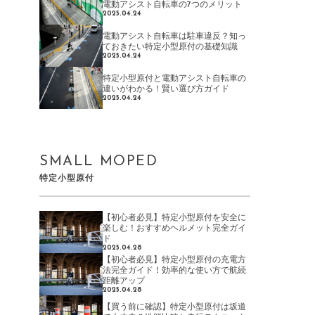
電動アシスト自転車の7つのメリット
2025.04.24
電動アシスト自転車は駐車違反？知っ
ておきたい特定小型原付の基礎知識
2025.04.24
特定小型原付と電動アシスト自転車の
違いがわかる！賢い選び方ガイド
2025.04.24
SMALL MOPED
特定小型原付
【初心者必見】特定小型原付を安全に
楽しむ！おすすめヘルメット完全ガイ
ド
2025.04.28
【初心者必見】特定小型原付の充電方
法完全ガイド！効率的な使い方で航続
距離アップ
2025.04.28
【買う前に確認】特定小型原付は坂道