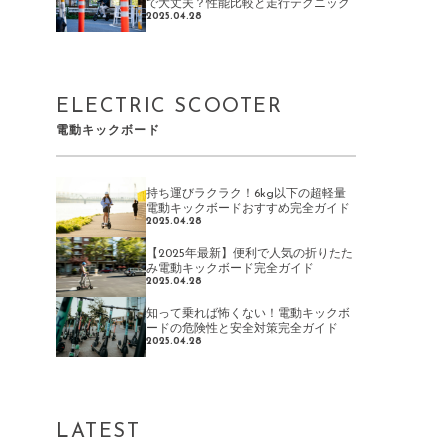
で大丈夫？性能比較と走行テクニック
2025.04.28
ELECTRIC SCOOTER
電動キックボード
持ち運びラクラク！6kg以下の超軽量
電動キックボードおすすめ完全ガイド
2025.04.28
【2025年最新】便利で人気の折りたた
み電動キックボード完全ガイド
2025.04.28
知って乗れば怖くない！電動キックボ
ードの危険性と安全対策完全ガイド
2025.04.28
LATEST