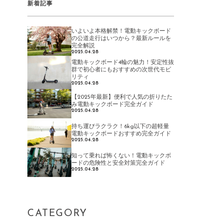
新着記事
いよいよ本格解禁！電動キックボード
の公道走行はいつから？最新ルールを
完全解説
2025.04.28
電動キックボード4輪の魅力！安定性抜
群で初心者にもおすすめの次世代モビ
リティ
2025.04.28
【2025年最新】便利で人気の折りたた
み電動キックボード完全ガイド
2025.04.28
持ち運びラクラク！6kg以下の超軽量
電動キックボードおすすめ完全ガイド
2025.04.28
知って乗れば怖くない！電動キックボ
ードの危険性と安全対策完全ガイド
2025.04.28
CATEGORY