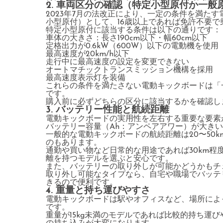
2. 車両区分の確認（特定小型原付か一般
2023年7月の法改正により、一定の条件を満た
小型原付）として、16歳以上であれば免許不要
特定小型原付に該当する条件は以下の通りです：
車体の大きさ：長さ190cm以下・幅60cm以下
定格出力が0.6kW（600W）以下の電動機を使用
最高速度が20km/h以下
走行中に最高速度の設定を変更できない
オートマチックトランスミッション機構を採用
最高速度表示灯を装備
これらの条件を満たさない電動キックボードは「
です。
購入前に必ずどちらの区分に該当するかを確認し
3. バッテリー性能と航続距離
電動キックボードの実用性を左右する重要な要素
バッテリー容量（Ah：アンペアアワー）が大き
一般的な電動キックボードの航続距離は20〜50k
のもあります。
通勤や買い物など日常的な用途であれば30km程
離を持つモデルを選ぶと安心です。
また、バッテリーの取り外しが可能かどうかもチ
取り外し可能なタイプなら、自宅や職場でバッテ
きるので便利です。
4. 重量と持ち運びやすさ
電動キックボードは駅やオフィスなど、場所によ
です。
重量が15kg未満のモデルであれば比較的持ち運