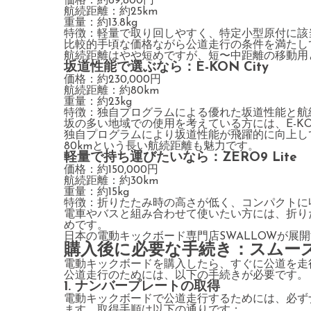
価格：約69,800円
航続距離：約25km
重量：約13.8kg
特徴：軽量で取り回しやすく、特定小型原付に該
比較的手頃な価格ながら公道走行の条件を満たし
航続距離はやや短めですが、短〜中距離の移動用
坂道性能で選ぶなら：E-KON City
価格：約230,000円
航続距離：約80km
重量：約23kg
特徴：独自プログラムによる優れた坂道性能と航
坂の多い地域での使用を考えている方には、E-KON
独自プログラムにより坂道性能が飛躍的に向上し
80kmという長い航続距離も魅力です。
軽量で持ち運びたいなら：ZERO9 Lite
価格：約150,000円
航続距離：約30km
重量：約15kg
特徴：折りたたみ時の高さが低く、コンパクトに
電車やバスと組み合わせて使いたい方には、折りたた
めです。
日本の電動キックボード専門店SWALLOWが展
購入後に必要な手続き：スムー
電動キックボードを購入したら、すぐに公道を走
公道走行のためには、以下の手続きが必要です。
1. ナンバープレートの取得
電動キックボードで公道走行するためには、必ず
ます。取得手順は以下の通りです：