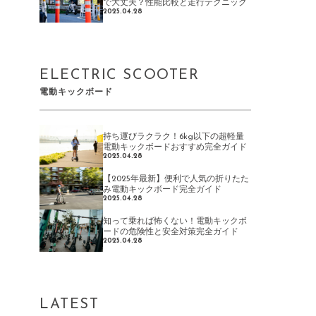
で大丈夫？性能比較と走行テクニック
2025.04.28
ELECTRIC SCOOTER
電動キックボード
持ち運びラクラク！6kg以下の超軽量
電動キックボードおすすめ完全ガイド
2025.04.28
【2025年最新】便利で人気の折りたた
み電動キックボード完全ガイド
2025.04.28
知って乗れば怖くない！電動キックボ
ードの危険性と安全対策完全ガイド
2025.04.28
LATEST