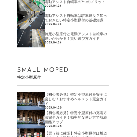
電動アシスト自転車の7つのメリット
2025.04.24
電動アシスト自転車は駐車違反？知っ
ておきたい特定小型原付の基礎知識
2025.04.24
特定小型原付と電動アシスト自転車の
違いがわかる！賢い選び方ガイド
2025.04.24
SMALL MOPED
特定小型原付
【初心者必見】特定小型原付を安全に
楽しむ！おすすめヘルメット完全ガイ
ド
2025.04.28
【初心者必見】特定小型原付の充電方
法完全ガイド！効率的な使い方で航続
距離アップ
2025.04.28
【買う前に確認】特定小型原付は坂道