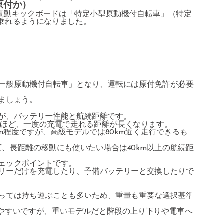
原付か）
す電動キックボードは「特定小型原動機付自転車」（特定
で乗れるようになりました。
一般原動機付自転車」となり、運転には原付免許が必要
ましょう。
が、バッテリー性能と航続距離です。
いほど、一度の充電で走れる距離が長くなります。
m程度ですが、高級モデルでは80km近く走行できるも
度、長距離の移動にも使いたい場合は40km以上の航続距
ェックポイントです。
リーだけを充電したり、予備バッテリーと交換したりで
っては持ち運ぶことも多いため、重量も重要な選択基準
びやすいですが、重いモデルだと階段の上り下りや電車へ