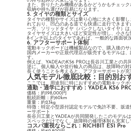
の持ち込みが大変になります。
また、折りたたみ機構があるかどうかもチェック
収納や持ち運びが容易になります。
5. タイヤの種類とサイズ
タイヤの種類やサイズは乗り心地に大きく影響し
れており、凹凸のある道でも快適に走行できます
一方、ソリッドタイヤ（パンクしないタイヤ）は
タイヤサイズは大きいほど安定性が増し、小さな
8インチ以上のタイヤであれば、一般的な路面状
6. アフターサポート体制
電動キックボードは機械製品なので、購入後のサ
国内メーカーや正規代理店が販売するモデルは、
す。
例えば、YADEAのKS6 PROは長谷川工業と
逆に、個人輸入や並行輸入の商品は、故障時の対
長く使うことを考えると、アフターサポートが充
人気モデル徹底比較：目的別お
ここでは、用途別に特におすすめの電動キックボ
通勤・通学におすすめ：YADEA KS6 PR
価格：約198,000円
航続距離：約60km
重量：約23kg
特徴：特定小型原付認定モデルで免許不要、坂道
ーサポート
長谷川工業とYADEAが共同開発したこのモデル
スペックだけでなく、故障時の修理体制も充実し
コスパ重視ならこれ：RICHBIT ES1 Pro