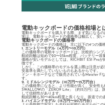
電動キックボードの価格相場と
電動キックボードを購入する際、まず気になるの
実は、電動キックボードの価格帯は幅広く、安い
電動キックボードの価格帯
電動キックボードの価格は、主に以下の4つの価
1. エントリーモデル（4万円〜10万円）
この価格帯の電動キックボードは、比較的シンプ
航続距離は短めで20〜25km程度、バッテリー
価格が安いモデルとしては、RICHBIT ES1 Pr
徴です。
しかし、この価格帯のモデルを選ぶ際は注意が必
安基準を満たしていないものもあるからです。
ドン・キホーテなどで販売されているMeister
す。
2. ミドルレンジモデル（10万円〜15万円台）
この価格帯になると、より性能が高く、安全性も
SWALLOWの「ZERO9 Lite」（約15万
して信頼性があります。
航続距離も30〜40km程度と長くなり、坂道で
3. ハイエンドモデル（15万円〜20万円台）
より高性能で安定した走行が可能なモデルがこの