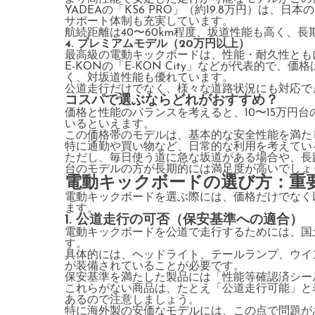
YADEAの「KS6 PRO」（約19.8万円）は
サポート体制も充実しています。
航続距離は40〜60km程度、坂道性能も高く、
4. プレミアムモデル（20万円以上）
最高級の電動キックボードは、性能・耐久性とも
E-KONの「E-KON City」などが代表的で、
く、対坂道性能も優れています。
公道走行だけでなく、様々な道路状況にも対応で
コスパで選ぶならどれがおすすめ？
価格と性能のバランスを考えると、10〜15万円
いるといえます。
この価格帯のモデルは、基本的な安全性能を満た
特に通勤や買い物など、日常的な利用を考えてい
ただし、毎日使う道に急な坂道がある場合や、長距
台のモデルの方が長期的には満足度が高いでしょ
電動キックボードの選び方：重
電動キックボードを選ぶ際には、価格だけでなく
ます。
1. 公道走行の可否（保安基準への適合）
電動キックボードを公道で走行するためには、国
す。
具体的には、ヘッドライト、テールランプ、ウイ
が装備されていることが必要です。
保安基準を満たした製品には「性能等確認済シー
これらがない商品は、たとえ「公道走行可能」と
あるので注意しましょう。
特に海外製の安価なモデルには、この点で問題が