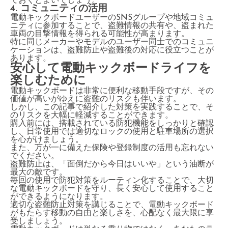
ておくとよいでしょう。
4. コミュニティの活用
電動キックボードユーザーのSNSグループや地域コミュ
ニティに参加することで、盗難情報の共有や、盗まれた
車両の目撃情報を得られる可能性が高まります。
特に同じメーカーやモデルのユーザー同士でのコミュニ
ケーションは、盗難防止や盗難後の対応に役立つことが
あります。
安心して電動キックボードライフを
楽しむために
電動キックボードは非常に便利な移動手段ですが、その
価値が高いがゆえに盗難のリスクも伴います。
しかし、この記事で紹介した対策を実践することで、そ
のリスクを大幅に軽減することができます。
購入前には、搭載されている防犯機能をしっかりと確認
し、日常使用では適切なロックの使用と駐車場所の選択
を心がけましょう。
また、万が一に備えた保険や登録制度の活用も忘れない
でください。
盗難防止は、「面倒だから今日はいいや」という油断が
最大の敵です。
毎回の使用で防犯対策をルーティン化することで、大切
な電動キックボードを守り、長く安心して使用すること
ができるようになります。
適切な盗難防止対策を講じることで、電動キックボード
がもたらす移動の自由と楽しさを、心配なく最大限に享
受しましょう。