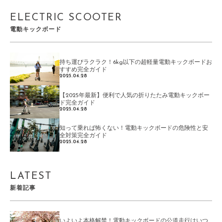
ELECTRIC SCOOTER
電動キックボード
持ち運びラクラク！6kg以下の超軽量電動キックボードお
すすめ完全ガイド
2025.04.28
【2025年最新】便利で人気の折りたたみ電動キックボー
ド完全ガイド
2025.04.28
知って乗れば怖くない！電動キックボードの危険性と安
全対策完全ガイド
2025.04.28
LATEST
新着記事
いよいよ本格解禁！電動キックボードの公道走行はいつ