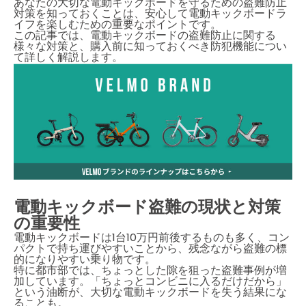
あなたの大切な電動キックボードを守るための盗難防止
対策を知っておくことは、安心して電動キックボードラ
イフを楽しむための重要なポイントです。
この記事では、電動キックボードの盗難防止に関する
様々な対策と、購入前に知っておくべき防犯機能につい
て詳しく解説します。
電動キックボード盗難の現状と対策
の重要性
電動キックボードは1台10万円前後するものも多く、コン
パクトで持ち運びやすいことから、残念ながら盗難の標
的になりやすい乗り物です。
特に都市部では、ちょっとした隙を狙った盗難事例が増
加しています。「ちょっとコンビニに入るだけだから」
という油断が、大切な電動キックボードを失う結果にな
ることも。