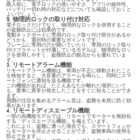
購入前に、電子ロックの使いやすさ、アプリの操作性、
バッテリー切れ時の対応などについても確認しておくと
よいでしょう。
2. 物理的ロックの取り付け対応
電子ロックだけでなく、物理的なロックを併用すること
が盗難防止には効果的です。
電動キックボードに専用のロック取り付け部分があるか
どうかも、選択時の重要なポイントです。
フレームに専用の穴が開いていたり、専用のロック取り
付けブラケットが付属しているモデルは、物理的なロッ
クを使用しやすく、盗難防止の観点からも優れていま
す。
3. リモートアラーム機能
リモートアラーム機能は、車両が不正に移動されたこと
を検知すると、大音量のアラームを鳴らし、同時にスマ
ートフォンに通知を送る機能です。
この機能があれば、たとえあなたが離れた場所にいて
も、愛車に異常が発生したことをすぐに知ることができ
ます。
周囲の注目を集めるアラーム音は、盗難を未然に防ぐ効
果があります。
4. リモートディスエーブル機能
一部の高機能モデルでは、リモートでモーターを無効化
する「ディスエーブル機能」を備えています。
これにより、盗難に遭った場合でも、スマートフォンか
らモーターを停止させることができ、盗難車両の使用を
防止できます。