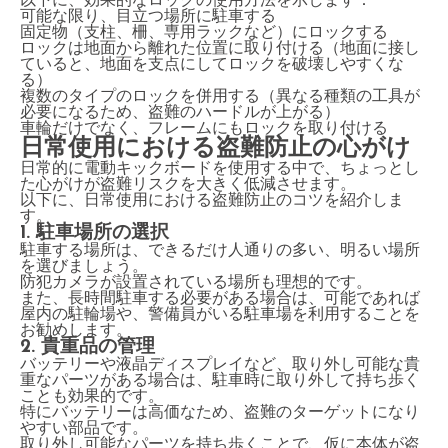
以下に、効果的なロックの使用方法を示します：
可能な限り、目立つ場所に駐車する
固定物（支柱、柵、専用ラックなど）にロックする
ロックは地面から離れた位置に取り付ける（地面に接し
ていると、地面を支点にしてロックを破壊しやすくな
る）
複数のタイプのロックを併用する（異なる種類の工具が
必要になるため、盗難のハードルが上がる）
車輪だけでなく、フレームにもロックを取り付ける
日常使用における盗難防止の心がけ
日常的に電動キックボードを使用する中で、ちょっとし
た心がけが盗難リスクを大きく低減させます。
以下に、日常使用における盗難防止のコツを紹介しま
す。
1. 駐車場所の選択
駐車する場所は、できるだけ人通りの多い、明るい場所
を選びましょう。
防犯カメラが設置されている場所も理想的です。
また、長時間駐車する必要がある場合は、可能であれば
屋内の駐輪場や、警備員がいる駐車場を利用することを
お勧めします。
2. 貴重品の管理
バッテリーや液晶ディスプレイなど、取り外し可能な貴
重なパーツがある場合は、駐車時に取り外して持ち歩く
ことも効果的です。
特にバッテリーは高価なため、盗難のターゲットになり
やすい部品です。
取り外し可能なパーツを持ち歩くことで、仮に本体が盗