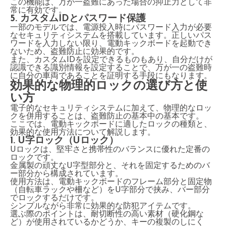
この機能は、万が一盗難にあった場合の抑止力として非
常に有効です。
5. カスタムIDとパスワード保護
一部のモデルでは、電源投入時にパスワード入力が必要
なセキュリティシステムを搭載しています。正しいパス
ワードを入力しない限り、電動キックボードを起動でき
ないため、盗難防止に効果的です。
また、カスタムIDを設定できるものもあり、自分だけが
認識できる識別情報を設定することで、万が一の盗難時
に自分の車両であることを証明する手段にもなります。
効果的な物理的ロックの選び方と使
い方
電子的なセキュリティシステムに加えて、物理的なロッ
クを併用することは、盗難防止の基本中の基本です。
ここでは、電動キックボードに適したロックの種類と、
効果的な使用方法について解説します。
1. U字ロック（Uロック）
Uロックは、堅牢さと携帯性のバランスに優れた定番の
ロックです。
金属製の頑丈なU字型部分と、それを固定するためのバ
ー部分から構成されています。
使用方法は、電動キックボードのフレーム部分と固定物
（自転車ラックや柵など）をU字部分で挟み、バー部分
でロックするだけです。
シンプルながら非常に効果的な防犯アイテムです。
選ぶ際のポイントは、耐切断性の高い素材（硬化鋼な
ど）が使用されているかどうか、キーの複製のしにく