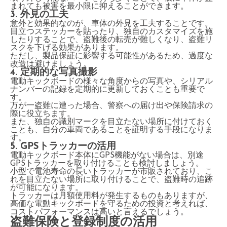
まれても被害を最小限に抑えることができます。
3. 外見の工夫
意外と効果的なのが、車体の外見を工夫することです。
目立つステッカーを貼ったり、独自のカスタマイズを施
したりすることで、盗難後の転売が難しくなり、盗難リ
スクを下げる効果があります。
ただし、製品保証に影響する可能性があるため、過度な
改造は避けましょう。
4. 定期的な写真撮影
電動キックボードの様々な角度からの写真や、シリアル
ナンバーの記録を定期的に更新しておくことも重要で
す。
万が一盗難に遭った場合、警察への届け出や保険請求の
際に役立ちます。
また、独自の識別マークを目立たない場所に付けておく
ことも、自分の車両であることを証明する手段になりま
す。
5. GPSトラッカーの活用
電動キックボード本体にGPS機能がない場合は、別途
GPSトラッカーを取り付けることも検討しましょう。
小型で電池寿命の長いトラッカーが市販されており、こ
れを目立たない場所に取り付けることで、盗難時の追跡
が可能になります。
トラッカーは月額使用料が発生するものもありますが、
高価な電動キックボードを守るための投資と考えれば、
コストパフォーマンスは高いと言えるでしょう。
盗難保険と登録制度の活用