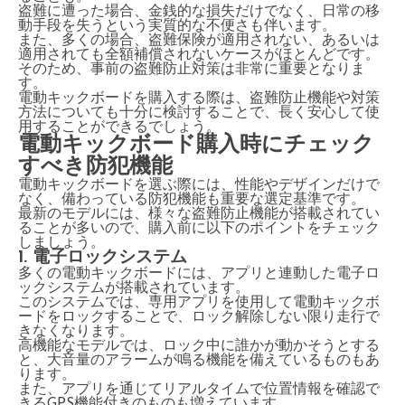
盗難に遭った場合、金銭的な損失だけでなく、日常の移
動手段を失うという実質的な不便さも伴います。
また、多くの場合、盗難保険が適用されない、あるいは
適用されても全額補償されないケースがほとんどです。
そのため、事前の盗難防止対策は非常に重要となりま
す。
電動キックボードを購入する際は、盗難防止機能や対策
方法についても十分に検討することで、長く安心して使
用することができるでしょう。
電動キックボード購入時にチェック
すべき防犯機能
電動キックボードを選ぶ際には、性能やデザインだけで
なく、備わっている防犯機能も重要な選定基準です。
最新のモデルには、様々な盗難防止機能が搭載されてい
ることが多いので、購入前に以下のポイントをチェック
しましょう。
1. 電子ロックシステム
多くの電動キックボードには、アプリと連動した電子ロ
ックシステムが搭載されています。
このシステムでは、専用アプリを使用して電動キックボ
ードをロックすることで、ロック解除しない限り走行で
きなくなります。
高機能なモデルでは、ロック中に誰かが動かそうとする
と、大音量のアラームが鳴る機能を備えているものもあ
ります。
また、アプリを通じてリアルタイムで位置情報を確認で
きるGPS機能付きのものも増えています。