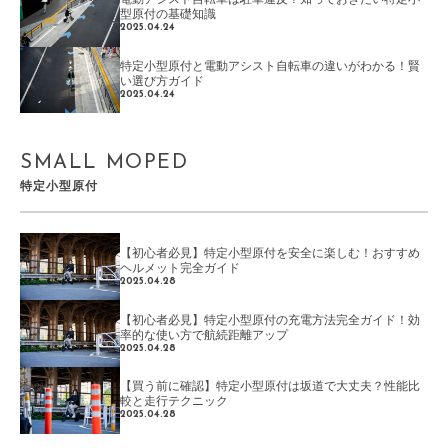
電動アシスト自転車は駐車違反？知っておきたい特定小
型原付の基礎知識
2025.04.24
特定小型原付と電動アシスト自転車の違いがわかる！賢
い選び方ガイド
2025.04.24
SMALL MOPED
特定小型原付
【初心者必見】特定小型原付を安全に楽しむ！おすすめ
ヘルメット完全ガイド
2025.04.28
【初心者必見】特定小型原付の充電方法完全ガイド！効
率的な使い方で航続距離アップ
2025.04.28
【買う前に確認】特定小型原付は坂道で大丈夫？性能比
較と走行テクニック
2025.04.28