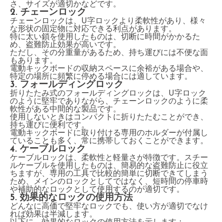
さ、サイズが適切かなどです。
2. チェーンロック
チェーンロックは、U字ロックより柔軟性があり、様々
な形状の固定物に対応できる利点があります。
特に太い鎖を使用したものは、切断に時間がかかるた
め、盗難防止効果が高いです。
ただし、その分重量があるため、持ち運びには不便な面
もあります。
電動キックボードの収納スペースに余裕がある場合や、
特定の場所に頻繁に停める場合には適しています。
3. フォールディングロック
折りたたみ式のフォールディングロックは、U字ロック
のように堅牢でありながら、チェーンロックのように柔
軟性がある中間的な製品です。
使用しないときはコンパクトに折りたたむことができ、
持ち運びに便利です。
電動キックボードに取り付ける専用のホルダーが付属し
ていることも多く、常に携帯しておくことができます。
4. ケーブルロック
ケーブルロックは、柔軟性と軽量さが特徴です。スチー
ルケーブルを使用したものは、簡易的な盗難防止に役立
ちますが、専用の工具で比較的簡単に切断できてしまう
ため、メインのロックとしてではなく、短時間の停車時
や補助的なロックとして使用するのが適切です。
5. 効果的なロックの使用方法
どんなに高価で堅牢なロックでも、使い方が適切でなけ
れば効果は半減します。