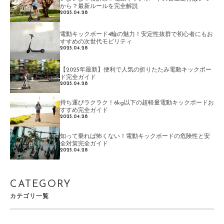
から？最新ルールを完全解説
2025.04.28
電動キックボード4輪の魅力！安定性抜群で初心者にもお
すすめの次世代モビリティ
2025.04.28
【2025年最新】便利で人気の折りたたみ電動キックボー
ド完全ガイド
2025.04.28
持ち運びラクラク！6kg以下の超軽量電動キックボードお
すすめ完全ガイド
2025.04.28
知って乗れば怖くない！電動キックボードの危険性と安
全対策完全ガイド
2025.04.28
CATEGORY
カテゴリ一覧