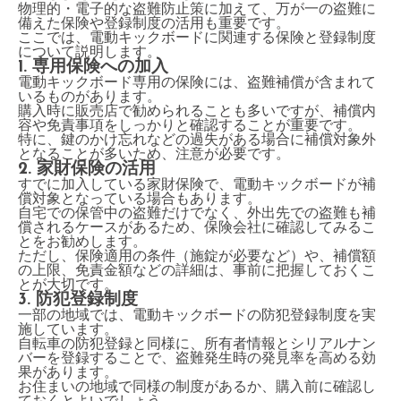
物理的・電子的な盗難防止策に加えて、万が一の盗難に
備えた保険や登録制度の活用も重要です。
ここでは、電動キックボードに関連する保険と登録制度
について説明します。
1. 専用保険への加入
電動キックボード専用の保険には、盗難補償が含まれて
いるものがあります。
購入時に販売店で勧められることも多いですが、補償内
容や免責事項をしっかりと確認することが重要です。
特に、鍵のかけ忘れなどの過失がある場合に補償対象外
となることが多いため、注意が必要です。
2. 家財保険の活用
すでに加入している家財保険で、電動キックボードが補
償対象となっている場合もあります。
自宅での保管中の盗難だけでなく、外出先での盗難も補
償されるケースがあるため、保険会社に確認してみるこ
とをお勧めします。
ただし、保険適用の条件（施錠が必要など）や、補償額
の上限、免責金額などの詳細は、事前に把握しておくこ
とが大切です。
3. 防犯登録制度
一部の地域では、電動キックボードの防犯登録制度を実
施しています。
自転車の防犯登録と同様に、所有者情報とシリアルナン
バーを登録することで、盗難発生時の発見率を高める効
果があります。
お住まいの地域で同様の制度があるか、購入前に確認し